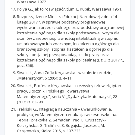
Warszawa 1977.
Polya G., Jak to rozwiązać?, tłum. L. Kubik, Warszawa 1964.
Rozporządzenie Ministra Edukacji Narodowej z dnia 14
lutego 2017 r. w sprawie podstawy programowej
wychowania przedszkolnego oraz podstawy programowej
kształcenia ogólnego dla szkoły podstawowej, w tym dla
uczniów z niepełnosprawnością intelektualną w stopniu
umiarkowanym lub znacznym, kształcenia ogólnego dla
branżowej szkoły I stopnia, kształcenia ogólnego dla
szkoły specjalnej przysposabiającej do pracy oraz
kształcenia ogólnego dla szkoły policealnej (Dz.U. z 2017 r.,
poz. 356).
Siwek H., Anna Zofia Krygowska –w stulecie urodzin,
„Matematyka”, 6 (2004) s. 4–11.
Siwek H., Profesor Krygowska – niezwykły człowiek, tytan
pracy, „Roczniki Polskiego Towarzystwa
Matematycznego”, seria V: „Dydaktyka Matematyki”, 28
(2005) s. 83–98.
Treliński G., Integracja nauczania – uwarunkowania,
praktyka, w: Matematyczna edukacja wczesnoszkolna.
Teoria i praktyka Z. Semadeni, red. E. Gruszczyk-
Kolczyńska, G. Treliński, B. Bugajska-Jaszczot, M.
Czajkowska, Kielce 2015, s. 197-223.