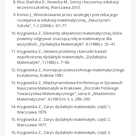
Klus Stańska D., Nowicka M., Sensy i bezsensy edukacji
wczesnoszkolnej, Warszawa 2013.
Konior J., Wnioskowanie przez analogię i potrzeba jego
rozwijania w edukacji matematycznej, „Nauczyciel i
Szkoła”, 1–2 (2004) s. 67–77.
Krygowska Z., Elementy aktywności matematycznej, które
powinny odgrywać znaczącą rolę w matematyce dla
wszystkich, „Dydaktyka Matematyki”, 6 (1986) s. 25–41.
Krygowska Z., Główne problemy i kierunki badań
współczesnej dydaktyki matematyki, „Dydaktyka
Matematyki”, 1 (1982) s. 7–60.
Krygowska Z., Koncepcje powszechnego matematycznego
kształcenia, Kraków 1981.
Krygowska Z., Międzynarodowa Konferencja w Sprawach
Nauczania Matematyki w Krakowie, „Roczniki Polskiego
Towarzystwa Matematycznego”, seria II: „Wiadomości
Matematyczne”, 4 (1961) nr 3, s. 289–293.
Krygowska Z., Zarys dydaktyki matematyki, część 1,
Warszawa 1979.
Krygowska Z., Zarys dydaktyki matematyki, część 2,
Warszawa 1977.
Krygowska Z., Zarys dydaktyki matematyki, część 3,