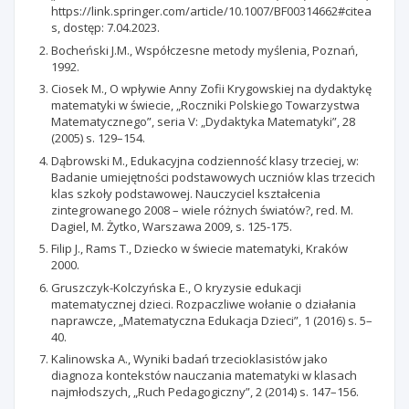
https://link.springer.com/article/10.1007/BF00314662#citea
s, dostęp: 7.04.2023.
Bocheński J.M., Współczesne metody myślenia, Poznań,
1992.
Ciosek M., O wpływie Anny Zofii Krygowskiej na dydaktykę
matematyki w świecie, „Roczniki Polskiego Towarzystwa
Matematycznego”, seria V: „Dydaktyka Matematyki”, 28
(2005) s. 129–154.
Dąbrowski M., Edukacyjna codzienność klasy trzeciej, w:
Badanie umiejętności podstawowych uczniów klas trzecich
klas szkoły podstawowej. Nauczyciel kształcenia
zintegrowanego 2008 – wiele różnych światów?, red. M.
Dagiel, M. Żytko, Warszawa 2009, s. 125-175.
Filip J., Rams T., Dziecko w świecie matematyki, Kraków
2000.
Gruszczyk-Kolczyńska E., O kryzysie edukacji
matematycznej dzieci. Rozpaczliwe wołanie o działania
naprawcze, „Matematyczna Edukacja Dzieci”, 1 (2016) s. 5–
40.
Kalinowska A., Wyniki badań trzecioklasistów jako
diagnoza kontekstów nauczania matematyki w klasach
najmłodszych, „Ruch Pedagogiczny”, 2 (2014) s. 147–156.