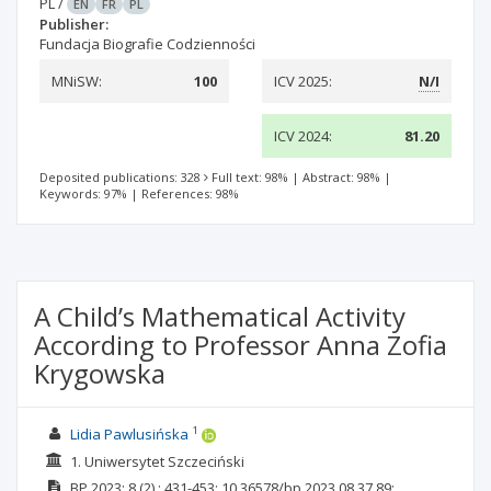
PL
/
EN
FR
PL
Publisher:
Fundacja Biografie Codzienności
MNiSW:
100
ICV 2025:
N/I
ICV 2024:
81.20
Deposited publications: 328
Full text: 98%
|
Abstract: 98%
|
Keywords: 97%
|
References: 98%
A Child’s Mathematical Activity
According to Professor Anna Zofia
Krygowska
1
Lidia Pawlusińska
1. Uniwersytet Szczeciński
BP
2023; 8
(2)
: 431-453;
10.36578/bp.2023.08.37.89;