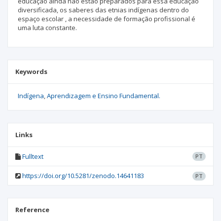
educação ainda não estão preparados para essa educação
diversificada, os saberes das etnias indígenas dentro do
espaço escolar , a necessidade de formação profissional é
uma luta constante.
Keywords
Indígena
Aprendizagem e Ensino Fundamental.
Links
Fulltext
PT
https://doi.org/10.5281/zenodo.14641183
PT
Reference