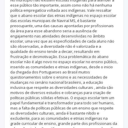
No município não existem escolas indígenas para atender a
esse público tão importante, assim como não há nenhuma
política empregatícia voltada aos indígenas. Vale ressaltar
que o abano escolar das etnias indígenas no espaço escolar
das escolas municipais de Naviraí MS, é bastante
preocupante, uma das causas apontadas por profissionais
da área para esse abandono seria a ausência de
engajamento nas atividades desenvolvidas no âmbito
escolar, uma vez que as especificidades de cada aluno não
são observadas, a diversidade não é valorizada e a
qualidade do ensino tende a decair, resultando em
frustração e desmotivação. Essa problemática do abano
escolar não é algo novo no espaço escolar no ensino público,
inserido as comunidades e etnias indígenas, desde o inicio
da chegada dos Portugueses ao Brasil muitos
questionamentos sobre o ensino e as necessidades de
mudanças no cenário nacional brasileiro, a educação
inclusiva que respeite as diversidades culturais , ainda são
motivos de diversos estudos e cobranças para criação de
políticas públicas sólidas efetivas. O espaço escolar tem um
papel fundamental e transformador para todo ser humano,
mas a falta de políticas públicas de um ensino que respeite
as diversidades culturais, ainda é bastante nítido e
excludente, para as comunidades e etnias indígenas na
grade curricular de ensino, grande parte dos profissionais da