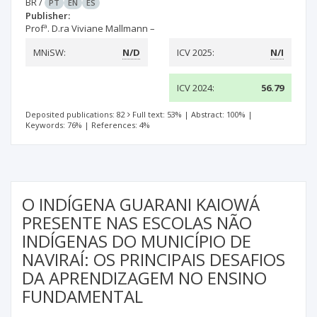
BR
/
PT
EN
ES
Publisher:
Profª. D.ra Viviane Mallmann –
MNiSW:
N/D
ICV 2025:
N/I
ICV 2024:
56.79
Deposited publications: 82
Full text: 53%
|
Abstract: 100%
|
Keywords: 76%
|
References: 4%
O INDÍGENA GUARANI KAIOWÁ
PRESENTE NAS ESCOLAS NÃO
INDÍGENAS DO MUNICÍPIO DE
NAVIRAÍ: OS PRINCIPAIS DESAFIOS
DA APRENDIZAGEM NO ENSINO
FUNDAMENTAL