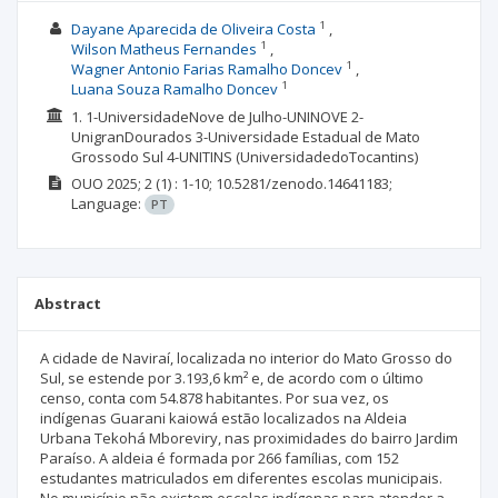
1
Dayane Aparecida de Oliveira Costa
1
Wilson Matheus Fernandes
1
Wagner Antonio Farias Ramalho Doncev
1
Luana Souza Ramalho Doncev
1. 1-UniversidadeNove de Julho-UNINOVE 2-
UnigranDourados 3-Universidade Estadual de Mato
Grossodo Sul 4-UNITINS (UniversidadedoTocantins)
OUO
2025; 2
(1)
: 1-10;
10.5281/zenodo.14641183;
Language:
PT
Abstract
A cidade de Naviraí, localizada no interior do Mato Grosso do
Sul, se estende por 3.193,6 km² e, de acordo com o último
censo, conta com 54.878 habitantes. Por sua vez, os
indígenas Guarani kaiowá estão localizados na Aldeia
Urbana Tekohá Mboreviry, nas proximidades do bairro Jardim
Paraíso. A aldeia é formada por 266 famílias, com 152
estudantes matriculados em diferentes escolas municipais.