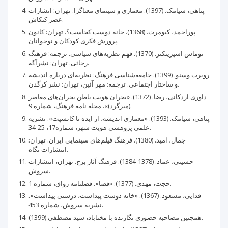
پناهی، سیامک. (1397). معماری و سینمای معناگرا. تهران: انشارات
عصر کنکاش.
پوراحمد، کیومرث. (1368). خانه دوست کجاست؟. تهران: کانون
پرورش فکری کودکان و نوجوانان.
توماس اسپرینکنز. (1370). فهم نظریه‌های سیاسی. ترجمه: فرهنگ
رجائی. تهران: نشرآگه.
روبرت وسنو. (1399). جامعه‌شناسی فرهنگ: نظریه‌ای درباره اندیشه
و ساختار اجتماعی. ترجمه: مهر آئین، تهران: نشر کرگدن.
داوری اردکانی، رضا. (1372). «بحران هویت باطن بحران‌های معاصر
(میزگرد)». مجله نامه فرهنگ، شماره 9.
پناهی، سیامک. (1393). «معماری اندیشه، از ایده تا کانسپت». نشریه
علمی پژوهشی هویت شهر، شماره17، 25-34.
جمال، امید. (1380). فرهنگ فیلم‌های سینمایی ایران. تهران:
انتشارات نگاه.
حسینی، عماد. (1378-1384). فرهنگ آثار برج. تهران، انتشارات
سروش.
حجت، مهدی. (1377). «فضا». فصلنامه رواق، شماره 1.
فدایی، مسعود. (1367). «خانه دوست پیداست، درستی پیداست».
نشریه سروش، شماره 453.
همچنین مصاحبه حضوری نگارنده با مختاباد، سید مصطفی (1399).