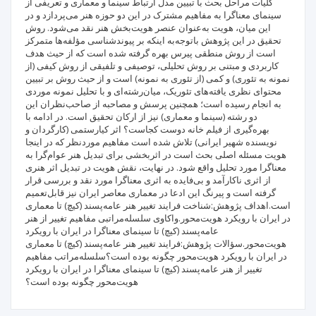
کلیات مراحل بحث با تبیین مدل ارتباط سینما و معماری و تعریفی از
سینمای معناگرا به مفاهیم مشترک در این دو حوزه هنر می‌پردازد و در
این میان، هویت به‌عنوان عنصر هویت‌بخش هنر نقد می‌شود. روش
تحقیق در این پژوهش باتوجه‌به اینکه بر پیوندشناسی مؤلفه‌ها متمرکز
است از روش منطقی پیرس بهره گرفته شده است که از حیث هدف
کاربردی و مبتنی بر روش تحلیلی، توصیفی و تلفیقی از روش کیفی (از
نمونه به تئوری) و کمی (از تئوری به نمونه) است و از حیث روش بر تبیین
محتوای نظری یافته‌های تئوریک، میان‌رشته‌ای و با تحلیل نمونه موردی
به انجام رسیده است؛ همچنین پرسش و مصاحبه از صاحب‌نظران این
دو رشته (سینما و معماری) نیز از ارکان تحقیق است. در ادامه با
بهره‌گیری از فیلم خانه دوست کجاست؟ اثر کیارستمی (کارگردان و
نویسنده شهیر ایرانی) تلاش شده است مفاهیم موردنظر که در اینجا
هویت مسئله اصلی بحث است در اثربخشی برای تبدیل هنر عوام‌گرا به
معناگرا مورد تحلیل واقع شود. در نهایت، نقش هویت در تبدیل اثر هنری
از اثری ناکارآمد و بی‌فایده به اثری معناگرا مورد نقد و بررسی قرار
گرفته است و پیرنگ این ادعا در معماری معاصر ایران نیز قابل‌تعمیم
است.اهداف پژوهش:شناخت فرایند تغییر هنر عامه‌پسند (کیچ) تا معماری
در ایران با رویکرد هویت‌محور.واکاوی سلسله‌مراتبی مفاهیم تغییر از هنر
عامه‌پسند (کیچ) تا سینمای معناگرا در ایران با رویکرد
هویت‌محور.سؤالات پژوهش:فرایند تغییر هنر عامه‌پسند (کیچ) تا معماری
در ایران با رویکرد هویت‌محور چگونه بوده است؟سلسله‌مراتب مفاهیم
تغییر از هنر عامه‌پسند (کیچ) تا سینمای معناگرا در ایران با رویکرد
هویت‌محور چگونه بوده است؟