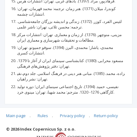
فرهادپور، مراد. (1397). بادهای غربی. تهران: انتشارات هرس.
کوندرا، میلان (1371). هنر زمان. ترجمه: محمد قهرمان، تهران:
انتشارات چشمه.
لئیس الفرد، کوزر. (1372). زندگی و اندیشه بزرگان جامعه‌شناسی.
ترجمه: محسن ثلاثی، تهران: ناشر علمی.
مزینی، منوچهر. (1376). از زمان و معماری. تهران: انتشارات مرکز
مطالعات و تحقیقات شهرسازی و معماری ایران.
محمدی، یاشار؛ محمدی، البرز. (1394). سوفو جمیوتو. تهران:
انتشارات کسری.
مسعود محرابی. (1380). کتابشناسی سینمای ایران از آغاز تا 1379.
تهران: دفتر پژوهش‌های فرهنگی.
نقی‎‎زاده، محمد. (1385). مبانی هنر دینی در فرهنگ اسلامی. جلد دوم،
تهران: نشر راهیان.
نفیسی، حمید. (1394). تاریخ اجتماعی سینمای ایران؛ دوره تولید
کارگاهی 1276- 1320. مترجم: محمد شهبا، تهران: مینوی خرد.
Main page
.
Rules
.
Privacy policy
.
Return policy
Articles quoting
© 2026 Index Copernicus Sp. z o.o.
No data