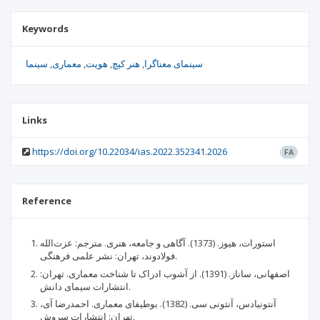
Keywords
سینمای معناگرا
هنر کیچ
هویت
معماری
سینما
Links
https://doi.org/10.22034/ias.2022.352341.2026
FA
Reference
استورات، هیوز. (1373). آگاهی و جامعه، هنری. مترجم: عزت‌الله
فولادوند، تهران: نشر علمی فرهنگی.
اصفهانی، ساناز. (1391). از آشوب ادراک تا شناخت معماری. تهران:
انتشارات سیمای دانش.
آنتونیادس، آنتونی سی. (1382). بوطیفای معماری. احمدرضا آی،
تهران: انتشارات سروش.