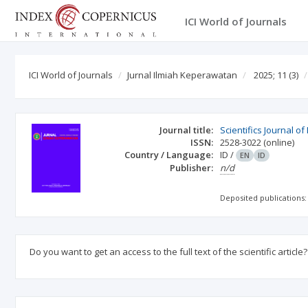
ICI World of Journals
ICI World of Journals
Jurnal Ilmiah Keperawatan
2025; 11
(3)
Journal title:
Scientifics Journal of
ISSN:
2528-3022
(online)
Country / Language:
ID
/
EN
ID
Publisher:
n/d
Deposited publications:
Do you want to get an access to the full text of the scientific article