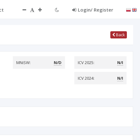
ct
Login/ Register
Back
MNiSW:
N/D
ICV 2025:
N/I
ICV 2024:
N/I