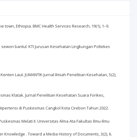
sie town, Ethiopia. BMC Health Services Research, 19(1), 1–9.
rnia sewon bantul. KTI Jurusan Kesehatan Lingkungan Poltekes
Kenten Laut. JUMANTIK Jurnal Ilmiah Penelitian Kesehatan, 5(2),
skesmas Klatak. Jurnal Penelitian Kesehatan Suara Forikes,
n Hipertensi di Puskesmas Cangkol Kota Cirebon Tahun 2022.
uskesmas Melati II. Universitas Alma Ata Fakultas Ilmu-Ilmu
Knowledge . Toward a Media History of Documents, 3(2), 6.