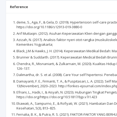
Reference
deme, S., Aga, F., & Gela, D. (2019). Hypertension self-care prac
https://doi.org/10.1186/s12913-019-3880-0
Arif Muttaqin. (2012). Asuhan Keperawatan Klien dengan gangg
Azizah, N. (2017). Analisis faktor nyeri otot rangka (muskulosk
Kemenkes Yogyakarta;
Black, J.M & Hawks, J. H. (2014). Keperawatan Medikal Bedah: 
Brunner & Suddarth. (2017). Keperawatan Medical Bedah Brunner
Chendra, R., Misnaniarti, & Zulkarnain, M. (2020). Kualitas Hid
126–137.
Dalimartha, dr. S. et al. (2008). Care Your self hipertensi. Peneba
Damayanti, F. E., Firmanti, T. A., & Puspitasari, L. A. (2022). 
13(November), 2020–2023. http://forikes-ejournal.com/index.ph
Efriani, L., Hadii, I., & Aisyah, N. (2023). Hubungan Tingkat
https://doi.org/https://doi.org/10.51817/bjp.v7i1.423
Ekawati, A., Sampurno, E., & Rofiyati, W. (2021). Hambatan Dan
Kesehatan, 5(3), 813–825.
Fernalia, B. K., & Putra, R. S. (2021). FAKTOR-FAKTOR YANG 