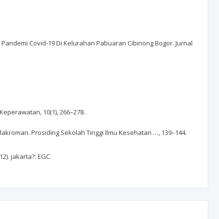
sa Pandemi Covid-19 Di Kelurahan Pabuaran Cibinong Bogor. Jurnal
 Keperawatan, 10(1), 266–278.
akroman. Prosiding Sekolah Tinggi Ilmu Kesehatan …, 139–144.
2). jakarta?: EGC.