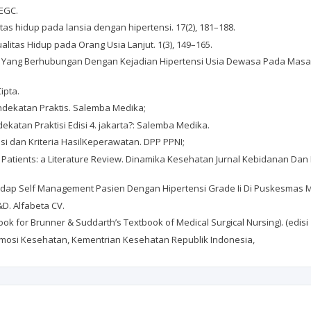
 EGC.
tas hidup pada lansia dengan hipertensi. 17(2), 181–188.
 Kualitas Hidup pada Orang Usia Lanjut. 1(3), 149–165.
r-Faktor Yang Berhubungan Dengan Kejadian Hipertensi Usia Dewasa Pada Ma
ipta.
endekatan Praktis. Salemba Medika;
ekatan Praktisi Edisi 4. jakarta?: Salemba Medika.
isi dan Kriteria HasilKeperawatan. DPP PPNI;
ve Patients: a Literature Review. Dinamika Kesehatan Jurnal Kebidanan Dan
adap Self Management Pasien Dengan Hipertensi Grade Ii Di Puskesmas M
&D. Alfabeta CV.
 for Brunner & Suddarth’s Textbook of Medical Surgical Nursing). (edisi 1
romosi Kesehatan, Kementrian Kesehatan Republik Indonesia,