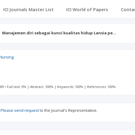
ICI Journals Master List
ICI World of Papers
Conta
Manajemen diri sebagai kunci kualitas hidup Lansia pe…
 Nursing
 89
Full text: 0%
|
Abstract: 100%
|
Keywords: 100%
|
References: 100%
?
Please send request
to the Journal's Representative.