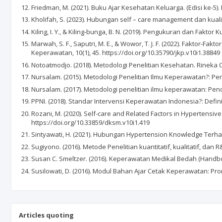
Friedman, M. (2021). Buku Ajar Kesehatan Keluarga. (Edisi ke-5).
Kholifah, S. (2023). Hubungan self – care management dan kuali
Kiling, I. Y., & Kiling-bunga, B. N. (2019). Pengukuran dan Faktor
Marwah, S. F., Saputri, M. E., & Wowor, T. J. F. (2022). Fakto
Keperawatan, 10(1), 45. https://doi.org/10.35790/jkp.v10i1.38849
Notoatmodjo. (2018). Metodologi Penelitian Kesehatan. Rineka C
Nursalam. (2015). Metodologi Penelitian Ilmu Keperawatan?: P
Nursalam. (2017). Metodologi penelitian ilmu keperawatan: Pend
PPNI. (2018). Standar Intervensi Keperawatan Indonesia?: Defin
Rozani, M. (2020). Self-care and Related Factors in Hypertensi
https://doi.org/10.33859/dksm.v10i1.419
Sintyawati, H. (2021). Hubungan Hypertension Knowledge Terh
Sugiyono. (2016). Metode Penelitian kuantitatif, kualitatif, dan R
Susan C. Smeltzer. (2016). Keperawatan Medikal Bedah (Handbook
Susilowati, D. (2016). Modul Bahan Ajar Cetak Keperawatan: P
Articles quoting