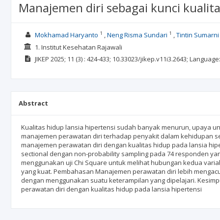
Manajemen diri sebagai kunci kualita
1
1
Mokhamad Haryanto
Neng Risma Sundari
Tintin Sumarni
1. Institut Kesehatan Rajawali
JIKEP
2025; 11
(3)
: 424-433;
10.33023/jikep.v11i3.2643;
Language
Abstract
Kualitas hidup lansia hipertensi sudah banyak menurun, upaya 
manajemen perawatan diri terhadap penyakit dalam kehidupan seh
manajemen perawatan diri dengan kualitas hidup pada lansia hipe
sectional dengan non-probability sampling pada 74 responden yang
menggunakan uji Chi Square untuk melihat hubungan kedua variab
yang kuat. Pembahasan Manajemen perawatan diri lebih menga
dengan menggunakan suatu keterampilan yang dipelajari. Kesimp
perawatan diri dengan kualitas hidup pada lansia hipertensi