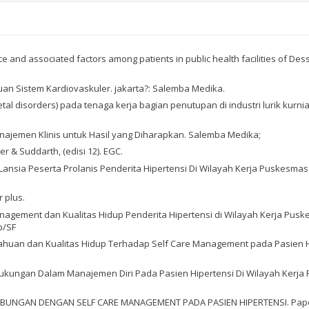
tice and associated factors among patients in public health facilities of Des
uan Sistem Kardiovaskuler. jakarta?: Salemba Medika.
eletal disorders) pada tenaga kerja bagian penutupan di industri lurik ku
Manajemen Klinis untuk Hasil yang Diharapkan. Salemba Medika;
 & Suddarth, (edisi 12). EGC.
up Lansia Peserta Prolanis Penderita Hipertensi Di Wilayah Kerja Puskesmas 
r plus.
Self Management dan Kualitas Hidup Penderita Hipertensi di Wilayah Kerja Pu
p/SF
 Pengetahuan dan Kualitas Hidup Terhadap Self Care Management pada Pasie
 Dukungan Dalam Manajemen Diri Pada Pasien Hipertensi Di Wilayah Kerja P
BERHUBUNGAN DENGAN SELF CARE MANAGEMENT PADA PASIEN HIPERTENSI. Paper 