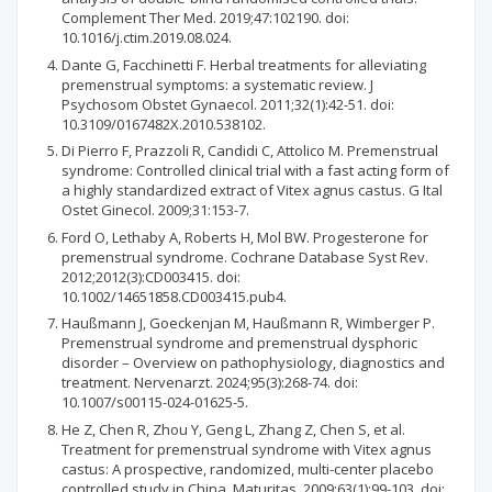
Complement Ther Med. 2019;47:102190. doi:
10.1016/j.ctim.2019.08.024.
Dante G, Facchinetti F. Herbal treatments for alleviating
premenstrual symptoms: a systematic review. J
Psychosom Obstet Gynaecol. 2011;32(1):42-51. doi:
10.3109/0167482X.2010.538102.
Di Pierro F, Prazzoli R, Candidi C, Attolico M. Premenstrual
syndrome: Controlled clinical trial with a fast acting form of
a highly standardized extract of Vitex agnus castus. G Ital
Ostet Ginecol. 2009;31:153-7.
Ford O, Lethaby A, Roberts H, Mol BW. Progesterone for
premenstrual syndrome. Cochrane Database Syst Rev.
2012;2012(3):CD003415. doi:
10.1002/14651858.CD003415.pub4.
Haußmann J, Goeckenjan M, Haußmann R, Wimberger P.
Premenstrual syndrome and premenstrual dysphoric
disorder – Overview on pathophysiology, diagnostics and
treatment. Nervenarzt. 2024;95(3):268-74. doi:
10.1007/s00115-024-01625-5.
He Z, Chen R, Zhou Y, Geng L, Zhang Z, Chen S, et al.
Treatment for premenstrual syndrome with Vitex agnus
castus: A prospective, randomized, multi-center placebo
controlled study in China. Maturitas. 2009;63(1):99-103. doi: