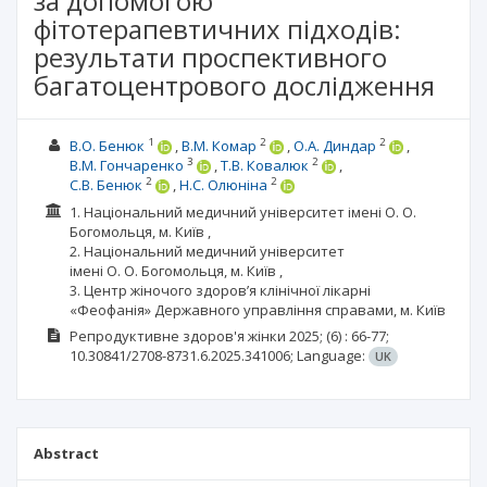
за допомогою
фітотерапевтичних підходів:
результати проспективного
багатоцентрового дослідження
1
2
2
В.О. Бенюк
В.М. Комар
О.А. Диндар
3
2
В.М. Гончаренко
Т.В. Ковалюк
2
2
С.В. Бенюк
Н.С. Олюніна
1. Національний медичний університет імені О. О.
Богомольця, м. Київ ,
2. Національний медичний університет
імені О. О. Богомольця, м. Київ ,
3. Центр жіночого здоров’я клінічної лікарні
«Феофанія» Державного управління справами, м. Київ
Репродуктивне здоров'я жінки
2025;
(6)
: 66-77;
10.30841/2708-8731.6.2025.341006;
Language:
UK
Abstract