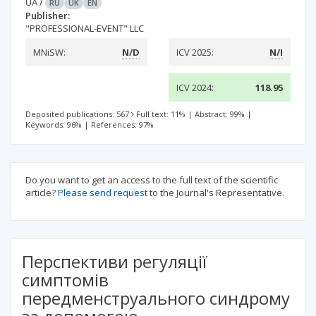
UA
/
RU
UK
EN
Publisher:
"PROFESSIONAL-EVENT" LLC
MNiSW:
N/D
ICV 2025:
N/I
ICV 2024:
118.95
Deposited publications: 567
Full text: 11%
|
Abstract: 99%
|
Keywords: 96%
|
References: 97%
Do you want to get an access to the full text of the scientific
article?
Please send request
to the Journal's Representative.
Перспективи регуляції
симптомів
передменструального синдрому