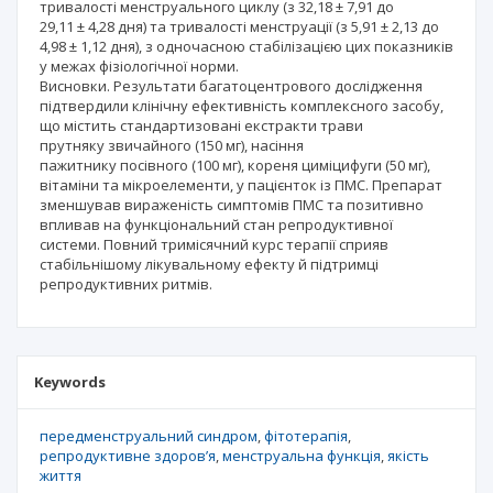
тривалості менструального циклу (з 32,18 ± 7,91 до
29,11 ± 4,28 дня) та тривалості менструації (з 5,91 ± 2,13 до
4,98 ± 1,12 дня), з одночасною стабілізацією цих показників
у межах фізіологічної норми.
Висновки. Результати багатоцентрового дослідження
підтвердили клінічну ефективність комплексного засобу,
що містить стандартизовані екстракти трави
прутняку звичайного (150 мг), насіння
пажитнику посівного (100 мг), кореня циміцифуги (50 мг),
вітаміни та мікроелементи, у пацієнток із ПМС. Препарат
зменшував вираженість симптомів ПМС та позитивно
впливав на функціональний стан репродуктивної
системи. Повний тримісячний курс терапії сприяв
стабільнішому лікувальному ефекту й підтримці
репродуктивних ритмів.
Keywords
передменструальний синдром
фітотерапія
репродуктивне здоров’я
менструальна функція
якість
життя