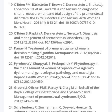
O’Brien PM, Bäckström T, Brown C, Dennerstein L, Endicott J,
Epperson CN, et al. Towards a consensus on diagnostic
criteria, measurement and trial design of the premenstrual
disorders: the ISPMD Montreal consensus. Arch Womens
Ment Health. 2011;14(1):13-21. doi: 10.1007/s00737-010-
0201-3.
O’Brien S, Rapkin A, Dennerstein L, Nevatte T. Diagnosis
and management of premenstrual disorders. BMJ.
2011;342:d2994. doi: 10.1136/bmj.d2994.
Panay N. Treatment of premenstrual syndrome: a
decision-making algorithm. Menopause Int. 2012;18(2):90-2.
doi: 10.1258/mi.2012.012019.
Pyrohova V, Shurpyak S, Prokopchuk Y. Phytotherapy in
the management of women of reproductive age with
dyshormonal gynecological pathology and mastalgia.
Reprod Health Woman. 2024;(2):66-74. doi: 10.30841/2708-
8731.2.2024.304659.
Green LJ, O’Brien PMS, Panay N, Craig M on behalf of the
Royal College of Obstetricians and Gynaecologists.
Management of premenstrual syndrome. BJOG.
2017;124:e73-105.
Schellenberg R, Zimmermann C, Drewe J, Hoexter G,
Zahner C. Dose-dependent efficacy of the Vitex agnus