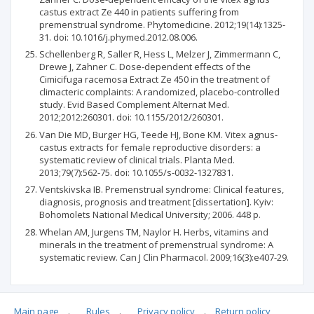
castus extract Ze 440 in patients suffering from
premenstrual syndrome. Phytomedicine. 2012;19(14):1325-
31. doi: 10.1016/j.phymed.2012.08.006.
Schellenberg R, Saller R, Hess L, Melzer J, Zimmermann C,
Drewe J, Zahner C. Dose-dependent effects of the
Cimicifuga racemosa Extract Ze 450 in the treatment of
climacteric complaints: A randomized, placebo-controlled
study. Evid Based Complement Alternat Med.
2012;2012:260301. doi: 10.1155/2012/260301.
Van Die MD, Burger HG, Teede HJ, Bone KM. Vitex agnus-
castus extracts for female reproductive disorders: a
systematic review of clinical trials. Planta Med.
2013;79(7):562-75. doi: 10.1055/s-0032-1327831.
Ventskivska IB. Premenstrual syndrome: Clinical features,
diagnosis, prognosis and treatment [dissertation]. Kyiv:
Bohomolets National Medical University; 2006. 448 p.
Whelan AM, Jurgens TM, Naylor H. Herbs, vitamins and
minerals in the treatment of premenstrual syndrome: A
systematic review. Can J Clin Pharmacol. 2009;16(3):e407-29.
Main page
.
Rules
.
Privacy policy
.
Return policy