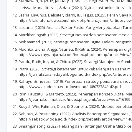
Kurniawan, R. (2016, January 1). Analisis Regresi. Prenada 
Larissa, Maria, literasi, & dan. (2021). Digitalisasi umkm, li
Lesna, Eliyunus, Delipiter, Idarni, & Eliagus. (2025). Peran
https://falulufohalowo.com/index.php/manajemen/article/view
Lusiana. (2025). Analisis Faktor-Faktor Yang Menyebabkan Turun
Mardikaningsih. (2023). Strategi inovasi dan pemasaran media 
Mohammad. (2023). Strategi Pemasaran Digital Dalam Pengemban
Mudrika, Zidna, Anggi, Neuneu, & Ratna. (2024). Penerapan di
https://www.rayyanjurnal.com/index.php/mantap/article/view/
Pandu, Ratih, Irsyad, & Chitra. (2022). Strategi Manajemen Su
Putra. (2023). Strategi ketahanan untuk keberlanjutan usaha m
https://jurnal.staialhidayahbogor.ac.id/index.php/ad/article/vi
Rahayu, & inovasi. (2019). Penerapan strategi pemasaran, ino
https://www.academia.edu/download/108072784/142.pdf
Ririn, Fauzatul, & Marseto. (2023). Penerapan Konsep Digital
https://journal.ummat.ac.id/index.php/jpmb/article/view/16199
Rusydi, Win, Fatimah, Dian, & Gebriella. (2024). Metode peneliti
Sabinus, & Positioning. (2021). Analisis Penerapan Segmenta
https://sebatik.wicida.ac.id/index.php/sebatik/article/view/1146
Simangunsong. (2022). Peluang dan Tantangan Usaha Mikro Kecil