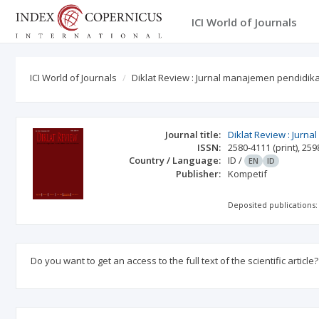
ICI World of Journals
ICI World of Journals
Diklat Review : Jurnal manajemen pendidik
Journal title:
Diklat Review : Jurn
ISSN:
2580-4111
(print)
,
259
Country / Language:
ID
/
EN
ID
Publisher:
Kompetif
Deposited publications:
Do you want to get an access to the full text of the scientific article