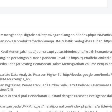
lam menghadapi digitalisasi. https://ejurnal.ung.ac.id/index.php/ONM/artic
dan inovasi produk terhadap kinerja UMKM batik Gedog khas Tuban. https:
Kecil Menengah. http://journals.upi-yai.ac.id/index.php/ikraith-humanior
ngkan persaingan di masa pandemi Covid-19. https://jurnalfebi.iainkediri
ial Media Sebagai Strategi Pemasaran Dalam Meningkatkan Volume Penjual
Multivariate Data Analysis. Pearson Higher Ed. http://books.google.com/books?
d=1&source=gbs_api
puan Digitalisasi Pemasaran Pada Umkm Gula Semut Kelapa Di Banyumas Un
/view/245
l UMKM di era digital: Pendekatan kualitatif dengan Business Intelligence 
euangan pada UMKM. https://melatijournal.com/index.php/jisma/article/v