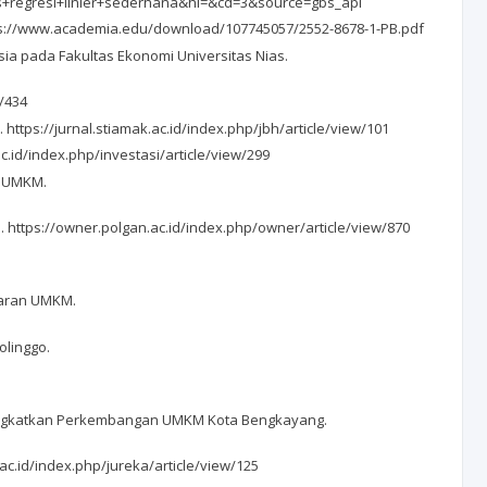
sis+regresi+linier+sederhana&hl=&cd=3&source=gbs_api
 https://www.academia.edu/download/107745057/2552-8678-1-PB.pdf
ia pada Fakultas Ekonomi Universitas Nias.
w/434
ttps://jurnal.stiamak.ac.id/index.php/jbh/article/view/101
id/index.php/investasi/article/view/299
g UMKM.
. https://owner.polgan.ac.id/index.php/owner/article/view/870
asaran UMKM.
olinggo.
Meningkatkan Perkembangan UMKM Kota Bengkayang.
c.id/index.php/jureka/article/view/125