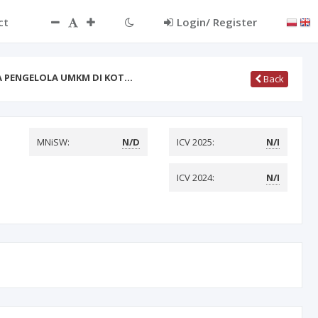
ct
Login/ Register
A PENGELOLA UMKM DI KOT…
Back
MNiSW:
N/D
ICV 2025:
N/I
ICV 2024:
N/I