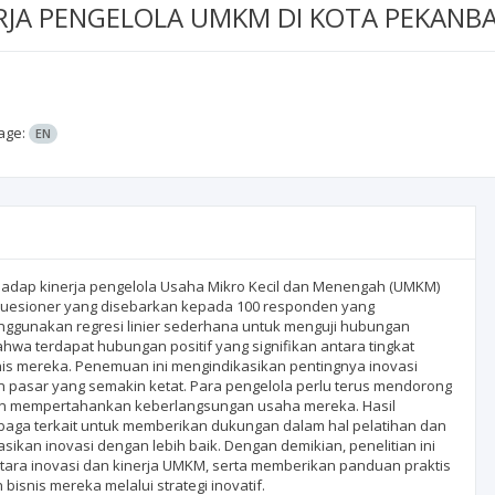
RJA PENGELOLA UMKM DI KOTA PEKANB
age:
EN
rhadap kinerja pengelola Usaha Mikro Kecil dan Menengah (UMKM)
 kuesioner yang disebarkan kepada 100 responden yang
nggunakan regresi linier sederhana untuk menguji hubungan
hwa terdapat hubungan positif yang signifikan antara tingkat
nis mereka. Penemuan ini mengindikasikan pentingnya inovasi
 pasar yang semakin ketat. Para pengelola perlu terus mendorong
 dan mempertahankan keberlangsungan usaha mereka. Hasil
baga terkait untuk memberikan dukungan dalam hal pelatihan dan
an inovasi dengan lebih baik. Dengan demikian, penelitian ini
ntara inovasi dan kinerja UMKM, serta memberikan panduan praktis
nis mereka melalui strategi inovatif.