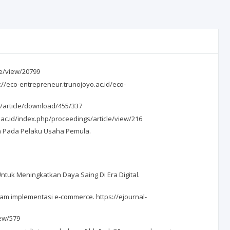
le/view/20799
//eco-entrepreneur.trunojoyo.ac.id/eco-
a/article/download/455/337
.ac.id/index.php/proceedings/article/view/216
an Pada Pelaku Usaha Pemula.
tuk Meningkatkan Daya Saing Di Era Digital.
dalam implementasi e-commerce. https://ejournal-
iew/579