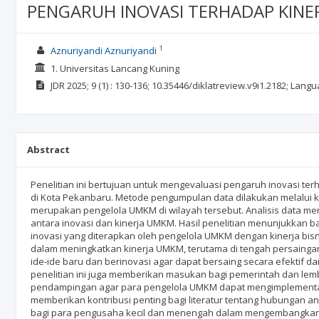
PENGARUH INOVASI TERHADAP KINE
1
Aznuriyandi Aznuriyandi
1. Universitas Lancang Kuning
JDR
2025; 9
(1)
: 130-136;
10.35446/diklatreview.v9i1.2182;
Langu
Abstract
Penelitian ini bertujuan untuk mengevaluasi pengaruh inovasi te
di Kota Pekanbaru. Metode pengumpulan data dilakukan melalui
merupakan pengelola UMKM di wilayah tersebut. Analisis data me
antara inovasi dan kinerja UMKM. Hasil penelitian menunjukkan ba
inovasi yang diterapkan oleh pengelola UMKM dengan kinerja bis
dalam meningkatkan kinerja UMKM, terutama di tengah persaingan
ide-ide baru dan berinovasi agar dapat bersaing secara efektif
penelitian ini juga memberikan masukan bagi pemerintah dan lem
pendampingan agar para pengelola UMKM dapat mengimplementasik
memberikan kontribusi penting bagi literatur tentang hubungan a
bagi para pengusaha kecil dan menengah dalam mengembangkan bis