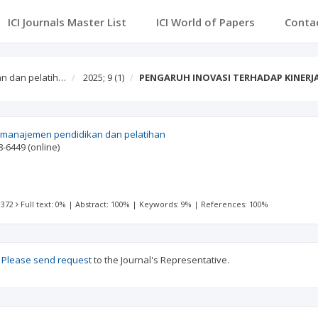
ICI Journals Master List
ICI World of Papers
Conta
an dan pelatih…
2025; 9
(1)
PENGARUH INOVASI TERHADAP KINERJ
al manajemen pendidikan dan pelatihan
8-6449
(online)
 372
Full text: 0%
|
Abstract: 100%
|
Keywords: 9%
|
References: 100%
?
Please send request
to the Journal's Representative.