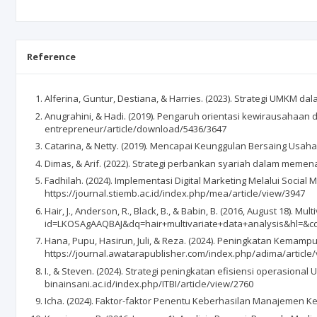
Reference
Alferina, Guntur, Destiana, & Harries. (2023). Strategi UMKM da
Anugrahini, & Hadi. (2019). Pengaruh orientasi kewirausahaan 
entrepreneur/article/download/5436/3647
Catarina, & Netty. (2019). Mencapai Keunggulan Bersaing Usaha 
Dimas, & Arif. (2022). Strategi perbankan syariah dalam memena
Fadhilah. (2024). Implementasi Digital Marketing Melalui Soc
https://journal.stiemb.ac.id/index.php/mea/article/view/3947
Hair, J., Anderson, R., Black, B., & Babin, B. (2016, August 18). 
id=LKOSAgAAQBAJ&dq=hair+multivariate+data+analysis&hl=&c
Hana, Pupu, Hasirun, Juli, & Reza. (2024). Peningkatan Kemam
https://journal.awatarapublisher.com/index.php/adima/article
I., & Steven. (2024). Strategi peningkatan efisiensi operasiona
binainsani.ac.id/index.php/ITBI/article/view/2760
Icha. (2024). Faktor-faktor Penentu Keberhasilan Manajemen K