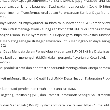
Media. http://books.google.com/books?id=KcY-DwAAQBAJ&pg=PA63&dq=anali
terasi keuangan, dan kinerja keuangan: Studi pada masa pandemi Covid-19.
 Gaya Kepemimpinan Transformasional dalam Perencanaan Sumber Daya Manus
/119
nya Minat Beli. http://journal.ilmudata.co.id/index.php/RIGGS/article/vie
sosial untuk meningkatkan keunggulan kompetitif UMKM di Kota Surabaya. h
gan Usaha UMKM Ayam Petelur Di Bojonegoro. https://investasi.unwir.ac.
gital marketing sebagai strategi pemasaran untuk meningkatkan daya sain
1592
mber Daya Manusia dalam Pengelolaan Keuangan BUMDES di Era Digitalisasi
ikro kecil dan menengah (UMKM) dalam perspektif syariah di Kota Solok.
ew/5122
vasi produk kreatif dan orientasi pasar untuk meningkatkan kinerja pem
 Marketing Menuju Ekonomi Kreatif Bagi UMKM Desa Ngepoh Kabupaten Prob
an kuantitatif pendekatan ilmiah untuk analisis data.
si, Targeting, Positioning (STP) dan Promosi Pemasaran Sebagai Solusi 
 dan Menengah (UMKM): Systematic Literature Review. https://jurnal.ubt.a