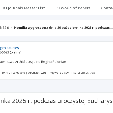
ICI Journals Master List
ICI World of Papers
Conta
5; 52
()
Homilia wygłoszona dnia 29 października 2025 r. podczas…
ical Studies
6-5693
(online)
wnictwo Archidiecezjalne Regina Poloniae
 180
Full text: 99%
|
Abstract: 72%
|
Keywords: 82%
|
References: 70%
ika 2025 r. podczas uroczystej Eucharys