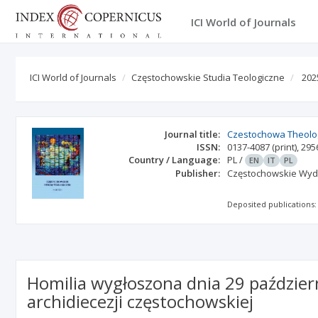
ICI World of Journals
ICI World of Journals
Częstochowskie Studia Teologiczne
202
Journal title:
Czestochowa Theolog
ISSN:
0137-4087
(print)
,
295
Country / Language:
PL
/
EN
IT
PL
Publisher:
Częstochowskie Wyda
Deposited publications:
Homilia wygłoszona dnia 29 październ
archidiecezji częstochowskiej