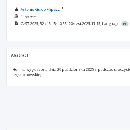
1
Antonio Guido Filipazzi
1.
No data
CzST
2025; 52
: 13-15;
10.53120/czst.2025.13-15;
Language:
PL
Abstract
Homilia wygłoszona dnia 29 października 2025 r. podczas uroczystej
częstochowskiej