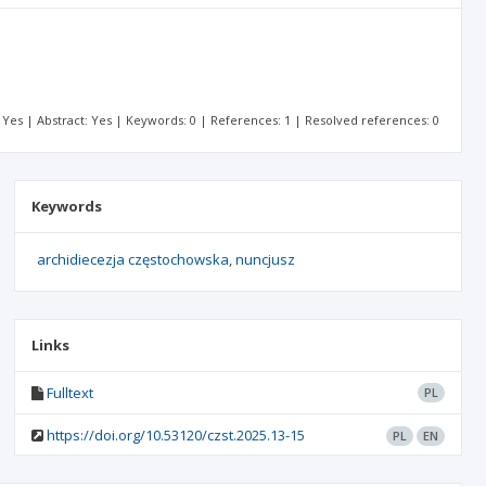
t: Yes | Abstract: Yes | Keywords: 0 | References: 1 | Resolved references: 0
Keywords
archidiecezja częstochowska
nuncjusz
Links
Fulltext
PL
https://doi.org/10.53120/czst.2025.13-15
PL
EN