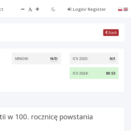
ct
Login/ Register
Back
MNiSW:
N/D
ICV 2025:
N/I
ICV 2024:
80.53
tii w 100. rocznicę powstania