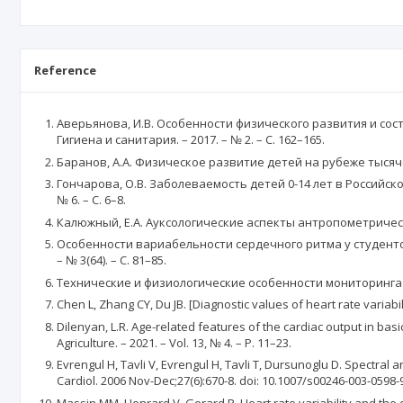
Reference
Аверьянова, И.В. Особенности физического развития и сос
Гигиена и санитария. – 2017. – № 2. – С. 162–165.
Баранов, А.А. Физическое развитие детей на рубеже тысячеле
Гончарова, О.В. Заболеваемость детей 0-14 лет в Российско
№ 6. – С. 6–8.
Калюжный, Е.А. Ауксологические аспекты антропометрических
Особенности вариабельности сердечного ритма у студентов-
– № 3(64). – С. 81–85.
Технические и физиологические особенности мониторинга гемод
Chen L, Zhang CY, Du JB. [Diagnostic values of heart rate variab
Dilenyan, L.R. Age-related features of the cardiac output in basic
Agriculture. – 2021. – Vol. 13, № 4. – P. 11–23.
Evrengul H, Tavli V, Evrengul H, Tavli T, Dursunoglu D. Spectral 
Cardiol. 2006 Nov-Dec;27(6):670-8. doi: 10.1007/s00246-003-0598-
Massin MM, Henrard V, Gerard P. Heart rate variability and the ou