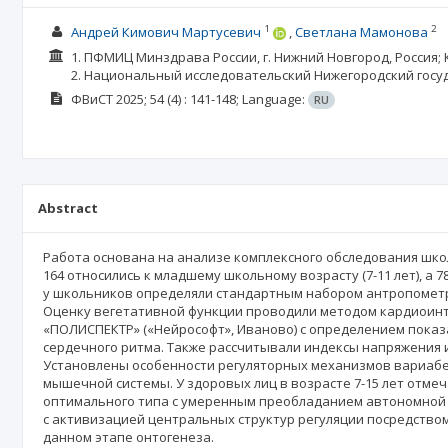
1
2
Андрей Кимович Мартусевич
Светлана Мамонова
1. ПФМИЦ Минздрава России, г. Нижний Новгород, Россия; К
2. Национальный исследовательский Нижегородский госуд
ФВиСТ
2025; 54
(4)
: 141-148;
Language:
RU
Abstract
Работа основана на анализе комплексного обследования школь
164 относились к младшему школьному возрасту (7-11 лет), а 7
у школьников определяли стандартным набором антропометр
Оценку вегетативной функции проводили методом кардиоин
«ПОЛИСПЕКТР» («Нейрософт», Иваново) с определением показ
сердечного ритма. Также рассчитывали индексы напряжения и
Установлены особенности регуляторных механизмов вариабель
мышечной системы. У здоровых лиц в возрасте 7-15 лет отме
оптимального типа с умеренным преобладанием автономной 
с активизацией центральных структур регуляции посредство
данном этапе онтогенеза.