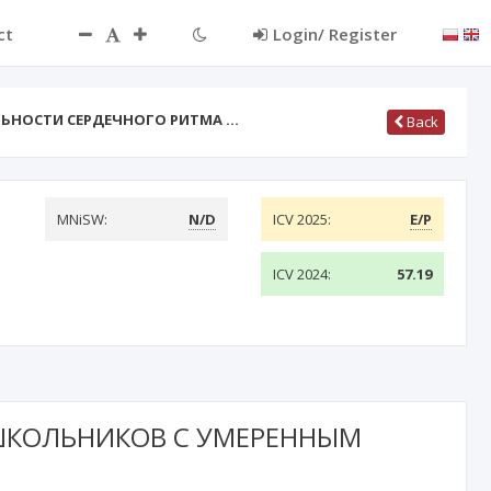
ct
Login/ Register
ЬНОСТИ СЕРДЕЧНОГО РИТМА …
Back
MNiSW:
N/D
ICV 2025:
E/P
ICV 2024:
57.19
ШКОЛЬНИКОВ С УМЕРЕННЫМ