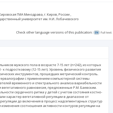
ировская ГМА Минздрава, г. Киров, России ,
арственный университет им. Н.И. Лобачевского
Check other language versions of this publication:
EN
Full text
ников мужского пола в возрасте 7-15 лет (n=242), из которых
8 - к подростковому (12-15 лет). Уровень физического развития
ических инструментов, прошедших метрический контроль.
тервалографии с применением компьютерной системы
ателей временного и спектрального анализа вариабельности
 вегетативного равновесия, предложенные Р.М. Баевским.
ности сердечного ритма у детей с учетом состояния костно-
чали характер вегетативной регуляции в диапазоне от
регуляции до включения в процесс надсегментарных структур
м изменения соотношения активности контуров регуляции на