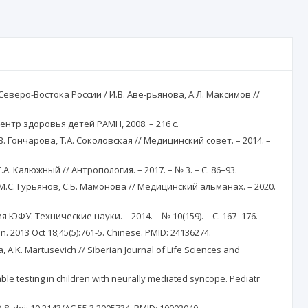
еро-Востока России / И.В. Аве-рьянова, А.Л. Максимов //
ентр здоровья детей РАМН, 2008. – 216 с.
Гончарова, Т.А. Соколовская // Медицинский совет. – 2014. –
Калюжный // Антропология. – 2017. – № 3. – С. 86–93.
С. Гурьянов, С.Б. Мамонова // Медицинский альманах. – 2020.
ЮФУ. Технические науки. – 2014. – № 10(159). – С. 167–176.
n. 2013 Oct 18;45(5):761-5. Chinese. PMID: 24136274.
va, A.K. Martusevich // Siberian Journal of Life Sciences and
table testing in children with neurally mediated syncope. Pediatr
3-8. doi: 10.2143/AC.55.3.2005734. PMID: 10902040.