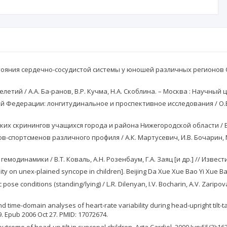
тояния сердечно-сосудистой системы у юношей различных регионов Сев
тий / А.А. Ба-ранов, В.Р. Кучма, Н.А. Скоблина. – Москва : Научный ц
й Федерации: лонгитудинальное и проспективное исследования / О.В. 
 скринингов учащихся города и района Нижегородской области / Е.А. 
спортсменов различного профиля / А.К. Мартусевич, И.В. Бочарин, М.
инамики / В.Т. Коваль, А.Н. Розенбаум, Г.А. Заяц [и др.] // Известия 
ility on unex-plained syncope in children]. Beijing Da Xue Xue Bao Yi Xue Ba
 pose conditions (standing/lying) / L.R. Dilenyan, I.V. Bocharin, A.V. Zaripo
and time-domain analyses of heart-rate variability during head-upright tilt-
9. Epub 2006 Oct 27. PMID: 17072674.
tcome of head-up tilt in syncopal children. Acta Cardiol. 2000 Jun;55(3):16