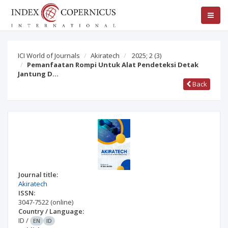
ICI World of Journals
Akiratech
2025; 2
(3)
Pemanfaatan Rompi Untuk Alat Pendeteksi Detak
Jantung D…
Back
Journal title:
Akiratech
ISSN:
3047-7522
(online)
Country / Language:
ID
/
EN
ID