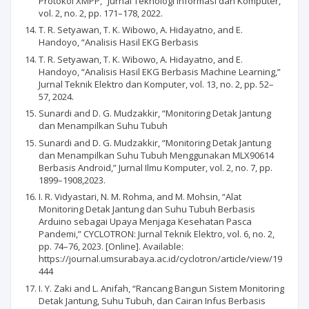
Protokol XMPP,” Jurnal Teknologi Informasi dan Komputer,
vol. 2, no. 2, pp. 171–178, 2022.
T. R. Setyawan, T. K. Wibowo, A. Hidayatno, and E.
Handoyo, “Analisis Hasil EKG Berbasis
T. R. Setyawan, T. K. Wibowo, A. Hidayatno, and E.
Handoyo, “Analisis Hasil EKG Berbasis Machine Learning,”
Jurnal Teknik Elektro dan Komputer, vol. 13, no. 2, pp. 52–
57, 2024.
Sunardi and D. G. Mudzakkir, “Monitoring Detak Jantung
dan Menampilkan Suhu Tubuh
Sunardi and D. G. Mudzakkir, “Monitoring Detak Jantung
dan Menampilkan Suhu Tubuh Menggunakan MLX90614
Berbasis Android,” Jurnal Ilmu Komputer, vol. 2, no. 7, pp.
1899–1908,2023.
I. R. Vidyastari, N. M. Rohma, and M. Mohsin, “Alat
Monitoring Detak Jantung dan Suhu Tubuh Berbasis
Arduino sebagai Upaya Menjaga Kesehatan Pasca
Pandemi,” CYCLOTRON: Jurnal Teknik Elektro, vol. 6, no. 2,
pp. 74–76, 2023. [Online]. Available:
https://journal.umsurabaya.ac.id/cyclotron/article/view/19
444
I. Y. Zaki and L. Anifah, “Rancang Bangun Sistem Monitoring
Detak Jantung, Suhu Tubuh, dan Cairan Infus Berbasis