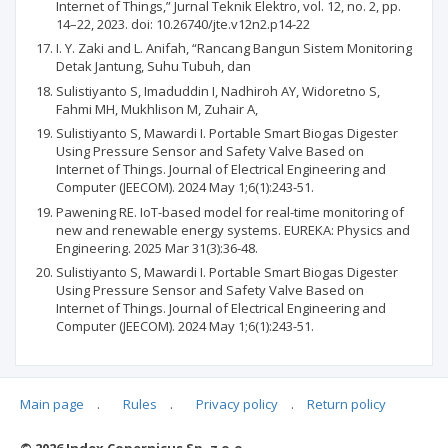
Internet of Things,” Jurnal Teknik Elektro, vol. 12, no. 2, pp.
14–22, 2023. doi: 10.26740/jte.v12n2.p14-22
I. Y. Zaki and L. Anifah, “Rancang Bangun Sistem Monitoring
Detak Jantung, Suhu Tubuh, dan
Sulistiyanto S, Imaduddin I, Nadhiroh AY, Widoretno S,
Fahmi MH, Mukhlison M, Zuhair A,
Sulistiyanto S, Mawardi I. Portable Smart Biogas Digester
Using Pressure Sensor and Safety Valve Based on
Internet of Things. Journal of Electrical Engineering and
Computer (JEECOM). 2024 May 1;6(1):243-51.
Pawening RE. IoT-based model for real-time monitoring of
new and renewable energy systems. EUREKA: Physics and
Engineering. 2025 Mar 31(3):36-48.
Sulistiyanto S, Mawardi I. Portable Smart Biogas Digester
Using Pressure Sensor and Safety Valve Based on
Internet of Things. Journal of Electrical Engineering and
Computer (JEECOM). 2024 May 1;6(1):243-51.
Main page
.
Rules
.
Privacy policy
.
Return policy
Articles quoting
© 2026 Index Copernicus Sp. z o.o.