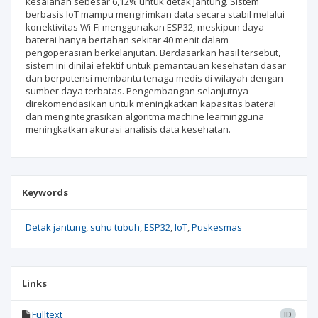
kesalahan sebesar 6,12% untuk detak jantung. Sistem
berbasis IoT mampu mengirimkan data secara stabil melalui
konektivitas Wi-Fi menggunakan ESP32, meskipun daya
baterai hanya bertahan sekitar 40 menit dalam
pengoperasian berkelanjutan. Berdasarkan hasil tersebut,
sistem ini dinilai efektif untuk pemantauan kesehatan dasar
dan berpotensi membantu tenaga medis di wilayah dengan
sumber daya terbatas. Pengembangan selanjutnya
direkomendasikan untuk meningkatkan kapasitas baterai
dan mengintegrasikan algoritma machine learningguna
meningkatkan akurasi analisis data kesehatan.
Keywords
Detak jantung
suhu tubuh
ESP32
IoT
Puskesmas
Links
Fulltext
ID