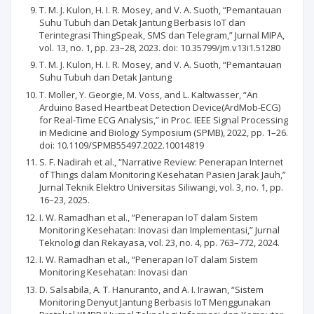
T. M. J. Kulon, H. I. R. Mosey, and V. A. Suoth, “Pemantauan
Suhu Tubuh dan Detak Jantung Berbasis IoT dan
Terintegrasi ThingSpeak, SMS dan Telegram,” Jurnal MIPA,
vol. 13, no. 1, pp. 23–28, 2023. doi: 10.35799/jm.v13i1.51280
T. M. J. Kulon, H. I. R. Mosey, and V. A. Suoth, “Pemantauan
Suhu Tubuh dan Detak Jantung
T. Moller, Y. Georgie, M. Voss, and L. Kaltwasser, “An
Arduino Based Heartbeat Detection Device(ArdMob-ECG)
for Real-Time ECG Analysis,” in Proc. IEEE Signal Processing
in Medicine and Biology Symposium (SPMB), 2022, pp. 1–26.
doi: 10.1109/SPMB55497.2022.10014819
S. F. Nadirah et al., “Narrative Review: Penerapan Internet
of Things dalam Monitoring Kesehatan Pasien Jarak Jauh,”
Jurnal Teknik Elektro Universitas Siliwangi, vol. 3, no. 1, pp.
16–23, 2025.
I. W. Ramadhan et al., “Penerapan IoT dalam Sistem
Monitoring Kesehatan: Inovasi dan Implementasi,” Jurnal
Teknologi dan Rekayasa, vol. 23, no. 4, pp. 763–772, 2024.
I. W. Ramadhan et al., “Penerapan IoT dalam Sistem
Monitoring Kesehatan: Inovasi dan
D. Salsabila, A. T. Hanuranto, and A. I. Irawan, “Sistem
Monitoring Denyut Jantung Berbasis IoT Menggunakan