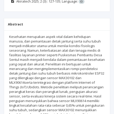
Akiratech
2025; 2
(3)
: 127-135;
Language:
ID
Abstract
Kesehatan merupakan aspek vital dalam kehidupan
manusia, dan pemantauan detak jantung serta suhu tubuh
menjadi indikator utama untuk menilai kondisi fisiologis
seseorang. Namun, keterbatasan alat dan tenaga medis di
fasilitas layanan primer seperti Puskesmas Pembantu Desa
Sentul masih menjadi kendala dalam pemantauan kesehatan
yang cepat dan akurat. Penelitian ini bertujuan untuk
merancang dan mengimplementasikan rompi pendeteksi
detak jantung dan suhu tubuh berbasis mikrokontroler ESP32
yang dilengkapi dengan sensor MAX30102 dan
MLX90614serta terintegrasi dengan platform Internet of
Things (IoT) Ubidots. Metode penelitian meliputi perancangan
perangkat keras dan perangkat lunak, pengujian akurasi
sensor, serta evaluasi kinerja sistem secara real-time. Hasil
pengujian menunjukkan bahwa sensor MLX90614 memiliki
tingkat kesalahan rata-rata sebesar 0,65% untuk pengukuran
suhu tubuh, sedangkan sensor MAX30102 menunjukkan