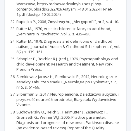
Warszawa, https://odpowiedzialnybiznes.pl/wp-
content/uploads/2022/03/Autyzm...-18.01.2022-HH-net-
1.pdf (dostęp: 10.02.2024).
Rapiejko P., 2006, Zmysł węchu, „Alergoprofil”, nr 2, s. 4–10.
Rutter M., 1970, Autistic children: infancy to adulthood,
„Seminars in Psychiatry”, vol. 2, s. 435–450.
Rutter M., 1978, Diagnosis and definitions of childhood
autism, „Journal of Autism & Childhood Schizophrenia”, vol.
8(2), s. 139–161.
Schopler E., Reichler R.J. (red.), 1976, Psychopathology and
child development: Research and treatment, New York:
Plenum Press.
Sienkiewicz Jarosz H., Bieńkowski P., 2012, Neurologiczne
aspekty zaburzeń smaku, „Neurologia po Dyplomie”, t. 7,
nr 5, s. 61–66.
Silberman S., 2017, Neuroplemiona. Dziedzictwo autyzmu i
przyszłość neuroróżnorodności, Białystok: Wydawnictwo
Vivante.
Suchowersky O., Reich S., Perlmutter J., Zesiewicz T.,
Gronseth G., Weiner W.J., 2006, Practice parameter:
Diagnosis and prognosis of new onset Parkinson disease
(an evidence-based review). Report of the Quality