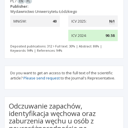
PL
/
EN
PL
Publisher:
Wydawnictwo Uniwersytetu Łódzkiego
MNiSW:
40
ICV 2025:
N/I
ICV 2024:
90.58
Deposited publications: 312
Full text: 30%
|
Abstract: 86%
|
Keywords: 94%
|
References: 94%
Do you want to get an access to the full text of the scientific
article?
Please send request
to the Journal's Representative.
Odczuwanie zapachów,
identyfikacja węchowa oraz
zaburzenia węchu u osób z