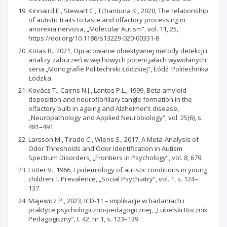
Kinnaird E., Stewart C., Tchanturia K., 2020, The relationship
of autistic traits to taste and olfactory processing in
anorexia nervosa, „Molecular Autism”, vol. 11, 25,
https://doi.org/10.1186/s13229-020-00331-8
Kotas R., 2021, Opracowanie obiektywnej metody detekcji i
analizy zaburzeń w węchowych potencjałach wywołanych,
seria „Monografie Politechniki Łódzkiej”, Łódź: Politechnika
Łódzka.
Kovács T., Cairns N.J., Lantos P.L., 1999, Beta amyloid
deposition and neurofibrillary tangle formation in the
olfactory bulb in ageing and Alzheimer’s disease,
„Neuropathology and Applied Neurobiology”, vol. 25(6), s.
481–491.
Larsson M., Tirado C., Wiens S., 2017, A Meta-Analysis of
Odor Thresholds and Odor Identification in Autism
Spectrum Disorders, „Frontiers in Psychology”, vol. 8, 679.
Lotter V., 1966, Epidemiology of autistic conditions in young
children: I. Prevalence, „Social Psychiatry”, vol. 1, s. 124–
137.
Majewicz P., 2023, ICD-11 – implikacje w badaniach i
praktyce psychologiczno-pedagogicznej, „Lubelski Rocznik
Pedagogiczny”, t. 42, nr 1, s. 123–139.