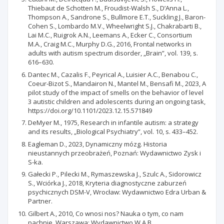
Thiebaut de Schotten M., Froudist-Walsh S., D’Anna L.,
Thompson A., Sandrone S., Bullmore E.T., Suckling J., Baron-
Cohen S., Lombardo M.V., Wheelwright S.J., Chakrabarti B.,
Lai M.C., Ruigrok A.N., Leemans A., Ecker C., Consortium
M.A., Craig M.C., Murphy D.G., 2016, Frontal networks in
adults with autism spectrum disorder, „Brain”, vol. 139, s.
616–630.
Dantec M., Cazalis F., Peyrical A., Luisier A.C., Benabou C.,
Coeur-Bizot S., Mandairon N., Mantel M., Bensafi M., 2023, A
pilot study of the impact of smells on the behavior of level
3 autistic children and adolescents during an ongoing task,
https://doi.org/10.1101/2023.12.15.571849
DeMyer M., 1975, Research in infantile autism: a strategy
and its results, „Biological Psychiatry”, vol. 10, s. 433–452.
Eagleman D., 2023, Dynamiczny mózg. Historia
nieustannych przeobrażeń, Poznań: Wydawnictwo Zysk i
S-ka.
Gałecki P., Pilecki M., Rymaszewska J., Szulc A., Sidorowicz
S., Wciórka J., 2018, Kryteria diagnostyczne zaburzeń
psychicznych DSM-V, Wrocław: Wydawnictwo Edra Urban &
Partner.
Gilbert A., 2010, Co wnosi nos? Nauka o tym, co nam
pachnie, Warszawa: Wydawnictwo W.A.B.