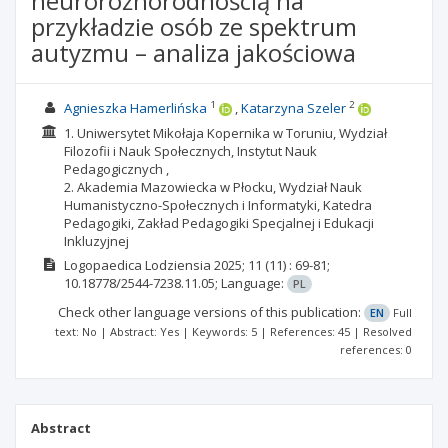
neuroróżnorodnością na
przykładzie osób ze spektrum
autyzmu – analiza jakościowa
1
2
Agnieszka Hamerlińska
Katarzyna Szeler
1. Uniwersytet Mikołaja Kopernika w Toruniu, Wydział
Filozofii i Nauk Społecznych, Instytut Nauk
Pedagogicznych ,
2. Akademia Mazowiecka w Płocku, Wydział Nauk
Humanistyczno-Społecznych i Informatyki, Katedra
Pedagogiki, Zakład Pedagogiki Specjalnej i Edukacji
Inkluzyjnej
Logopaedica Lodziensia
2025; 11
(11)
: 69-81;
10.18778/2544-7238.11.05;
Language:
PL
Check other language versions of this publication:
EN
Full
text: No | Abstract: Yes | Keywords: 5 | References: 45 | Resolved
references: 0
Abstract