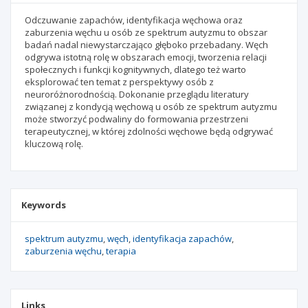
Odczuwanie zapachów, identyfikacja węchowa oraz
zaburzenia węchu u osób ze spektrum autyzmu to obszar
badań nadal niewystarczająco głęboko przebadany. Węch
odgrywa istotną rolę w obszarach emocji, tworzenia relacji
społecznych i funkcji kognitywnych, dlatego też warto
eksplorować ten temat z perspektywy osób z
neuroróżnorodnością. Dokonanie przeglądu literatury
związanej z kondycją węchową u osób ze spektrum autyzmu
może stworzyć podwaliny do formowania przestrzeni
terapeutycznej, w której zdolności węchowe będą odgrywać
kluczową rolę.
Keywords
spektrum autyzmu
węch
identyfikacja zapachów
zaburzenia węchu
terapia
Links