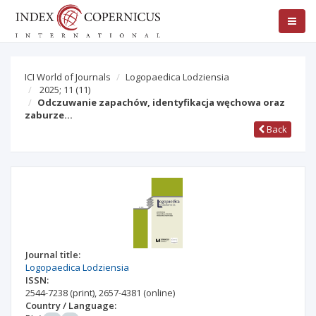
ICI World of Journals
Logopaedica Lodziensia
2025; 11
(11)
Odczuwanie zapachów, identyfikacja węchowa oraz
zaburze…
Back
Journal title:
Logopaedica Lodziensia
ISSN:
2544-7238
(print)
,
2657-4381
(online)
Country / Language: