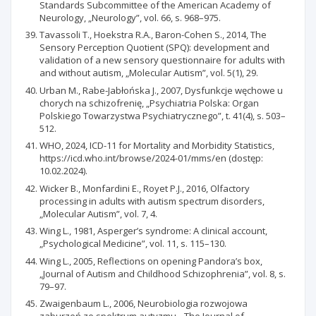
Standards Subcommittee of the American Academy of
Neurology, „Neurology”, vol. 66, s. 968–975.
Tavassoli T., Hoekstra R.A., Baron-Cohen S., 2014, The
Sensory Perception Quotient (SPQ): development and
validation of a new sensory questionnaire for adults with
and without autism, „Molecular Autism”, vol. 5(1), 29.
Urban M., Rabe-Jabłońska J., 2007, Dysfunkcje węchowe u
chorych na schizofrenię, „Psychiatria Polska: Organ
Polskiego Towarzystwa Psychiatrycznego”, t. 41(4), s. 503–
512.
WHO, 2024, ICD-11 for Mortality and Morbidity Statistics,
https://icd.who.int/browse/2024-01/mms/en (dostęp:
10.02.2024).
Wicker B., Monfardini E., Royet P.J., 2016, Olfactory
processing in adults with autism spectrum disorders,
„Molecular Autism”, vol. 7, 4.
Wing L., 1981, Asperger’s syndrome: A clinical account,
„Psychological Medicine”, vol. 11, s. 115–130.
Wing L., 2005, Reflections on opening Pandora’s box,
„Journal of Autism and Childhood Schizophrenia”, vol. 8, s.
79–97.
Zwaigenbaum L., 2006, Neurobiologia rozwojowa