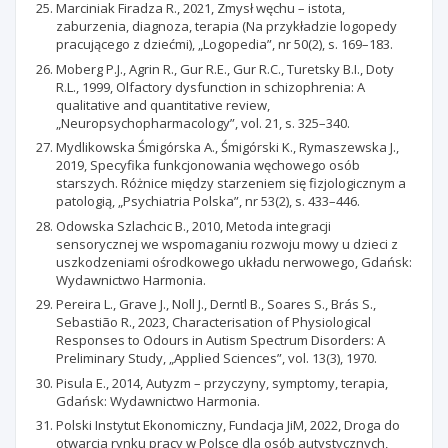
Marciniak Firadza R., 2021, Zmysł węchu – istota,
zaburzenia, diagnoza, terapia (Na przykładzie logopedy
pracującego z dziećmi), „Logopedia”, nr 50(2), s. 169–183.
Moberg P.J., Agrin R., Gur R.E., Gur R.C., Turetsky B.I., Doty
R.L., 1999, Olfactory dysfunction in schizophrenia: A
qualitative and quantitative review,
„Neuropsychopharmacology”, vol. 21, s. 325–340.
Mydlikowska Śmigórska A., Śmigórski K., Rymaszewska J.,
2019, Specyfika funkcjonowania węchowego osób
starszych. Różnice między starzeniem się fizjologicznym a
patologią, „Psychiatria Polska”, nr 53(2), s. 433–446.
Odowska Szlachcic B., 2010, Metoda integracji
sensorycznej we wspomaganiu rozwoju mowy u dzieci z
uszkodzeniami ośrodkowego układu nerwowego, Gdańsk:
Wydawnictwo Harmonia.
Pereira L., Grave J., Noll J., Derntl B., Soares S., Brás S.,
Sebastião R., 2023, Characterisation of Physiological
Responses to Odours in Autism Spectrum Disorders: A
Preliminary Study, „Applied Sciences”, vol. 13(3), 1970.
Pisula E., 2014, Autyzm – przyczyny, symptomy, terapia,
Gdańsk: Wydawnictwo Harmonia.
Polski Instytut Ekonomiczny, Fundacja JiM, 2022, Droga do
otwarcia rynku pracy w Polsce dla osób autystycznych,