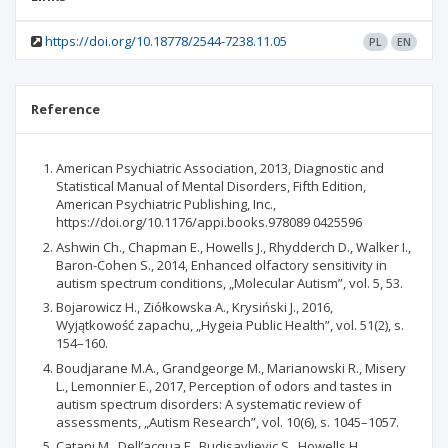
https://doi.org/10.18778/2544-7238.11.05
PL
EN
Reference
American Psychiatric Association, 2013, Diagnostic and
Statistical Manual of Mental Disorders, Fifth Edition,
American Psychiatric Publishing, Inc.,
https://doi.org/10.1176/appi.books.978089 0425596
Ashwin Ch., Chapman E., Howells J., Rhydderch D., Walker I.,
Baron-Cohen S., 2014, Enhanced olfactory sensitivity in
autism spectrum conditions, „Molecular Autism”, vol. 5, 53.
Bojarowicz H., Ziółkowska A., Krysiński J., 2016,
Wyjątkowość zapachu, „Hygeia Public Health”, vol. 51(2), s.
154–160.
Boudjarane M.A., Grandgeorge M., Marianowski R., Misery
L., Lemonnier E., 2017, Perception of odors and tastes in
autism spectrum disorders: A systematic review of
assessments, „Autism Research”, vol. 10(6), s. 1045–1057.
Catani M., Dell’acqua F., Budisavljevic S., Howells H.,