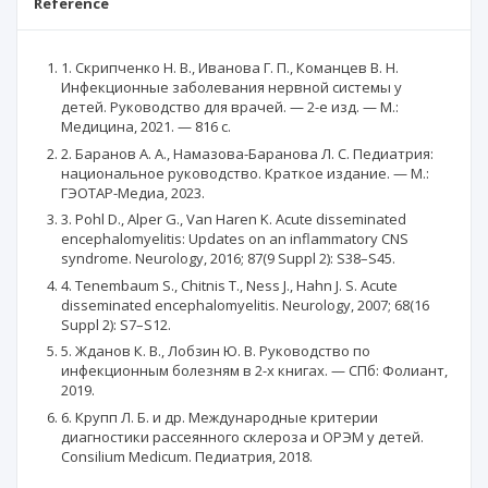
Reference
1. Скрипченко Н. В., Иванова Г. П., Команцев В. Н.
Инфекционные заболевания нервной системы у
детей. Руководство для врачей. — 2-е изд. — М.:
Медицина, 2021. — 816 с.
2. Баранов А. А., Намазова-Баранова Л. С. Педиатрия:
национальное руководство. Краткое издание. — М.:
ГЭОТАР-Медиа, 2023.
3. Pohl D., Alper G., Van Haren K. Acute disseminated
encephalomyelitis: Updates on an inflammatory CNS
syndrome. Neurology, 2016; 87(9 Suppl 2): S38–S45.
4. Tenembaum S., Chitnis T., Ness J., Hahn J. S. Acute
disseminated encephalomyelitis. Neurology, 2007; 68(16
Suppl 2): S7–S12.
5. Жданов К. В., Лобзин Ю. В. Руководство по
инфекционным болезням в 2-х книгах. — СПб: Фолиант,
2019.
6. Крупп Л. Б. и др. Международные критерии
диагностики рассеянного склероза и ОРЭМ у детей.
Consilium Medicum. Педиатрия, 2018.