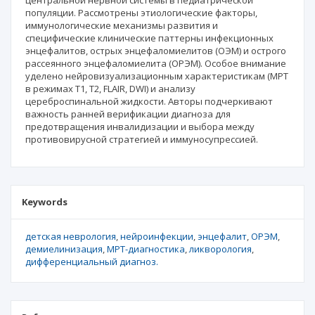
центральной нервной системы в педиатрической
популяции. Рассмотрены этиологические факторы,
иммунологические механизмы развития и
специфические клинические паттерны инфекционных
энцефалитов, острых энцефаломиелитов (ОЭМ) и острого
рассеянного энцефаломиелита (ОРЭМ). Особое внимание
уделено нейровизуализационным характеристикам (МРТ
в режимах T1, T2, FLAIR, DWI) и анализу
цереброспинальной жидкости. Авторы подчеркивают
важность ранней верификации диагноза для
предотвращения инвалидизации и выбора между
противовирусной стратегией и иммуносупрессией.
Keywords
детская неврология
нейроинфекции
энцефалит
ОРЭМ
демиелинизация
МРТ-диагностика
ликворология
дифференциальный диагноз.