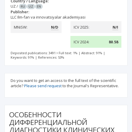
Country / Language:
UZ
/
RU
UZ
EN
Publisher:
LLC Ilm-fan va innovatsiyalar akademiyasi
MNiSW:
N/D
ICV 2025:
N/I
ICV 2024:
80.58
Deposited publications: 3491
Full text: 1%
|
Abstract: 91%
|
Keywords: 91%
|
References: 53%
Do you want to get an access to the full text of the scientific
article?
Please send request
to the Journal's Representative.
ОСОБЕННОСТИ
ДИФФЕРЕНЦИАЛЬНОЙ
ДИАГНОСТИКИ КЛИНИЧЕСКИХ