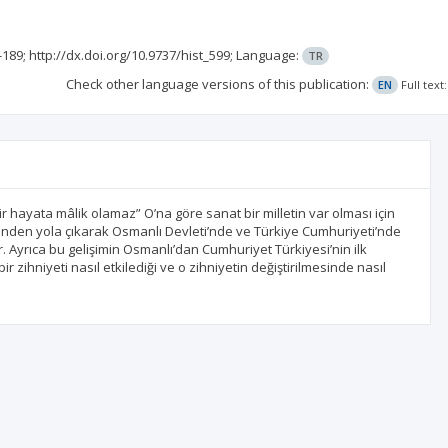
-189;
http://dx.doi.org/10.9737/hist_599;
Language:
TR
Check other language versions of this publication:
EN
Full tex
 hayata mâlik olamaz” O’na göre sanat bir milletin var olması için
nden yola çıkarak Osmanlı Devleti’nde ve Türkiye Cumhuriyeti’nde
. Ayrıca bu gelişimin Osmanlı’dan Cumhuriyet Türkiyesi’nin ilk
bir zihniyeti nasıl etkilediği ve o zihniyetin değiştirilmesinde nasıl