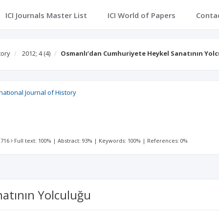
ICI Journals Master List
ICI World of Papers
Conta
tory
2012; 4
(4)
Osmanlı’dan Cumhuriyete Heykel Sanatının Yolc
national Journal of History
 716
Full text: 100%
|
Abstract: 93%
|
Keywords: 100%
|
References: 0%
atının Yolculuğu