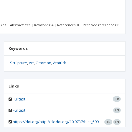
t: Yes | Abstract: Yes | Keywords: 4 | References: 0 | Resolved references: 0
Keywords
Sculpture
Art
Ottoman
Atatürk
Links
Fulltext
TR
Fulltext
EN
https://doi.org/http://dx.doi.org/10.9737/hist_599
TR
EN