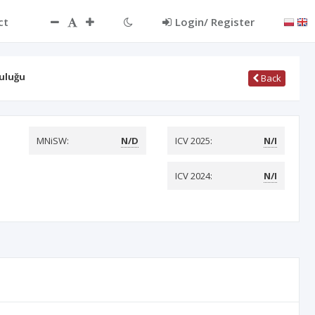
ct
Login/ Register
uluğu
Back
MNiSW:
N/D
ICV 2025:
N/I
ICV 2024:
N/I