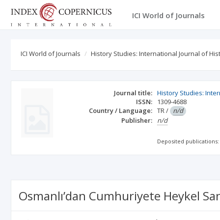
ICI World of Journals
ICI World of Journals
History Studies: International Journal of His
Journal title:
History Studies: Inter
ISSN:
1309-4688
Country / Language:
TR
/
n/d
Publisher:
n/d
Deposited publications:
Osmanlı’dan Cumhuriyete Heykel San