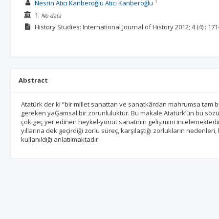
1
Nesrin Atıcı Kanberoğlu Atıcı Kanberoğlu
1.
No data
History Studies: International Journal of History
2012; 4
(4)
: 171
Abstract
Atatürk der ki “bir millet sanattan ve sanatkârdan mahrumsa tam bir
gereken yaĢamsal bir zorunluluktur. Bu makale Atatürk’ün bu sözü
çok geç yer edinen heykel-yonut sanatının gelişimini incelemektedir
yıllarına dek geçirdiği zorlu süreç, karşılaştığı zorlukların nedenleri, 
kullanıldığı anlatılmaktadır.