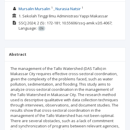
1
1
Mursalin Mursalin
Nurasia Natsir
1. Sekolah Tinggi Ilmu Administrasi Yappi Makassar
SSCJ
2024; 2
(5)
: 172-181;
10.55606/sscj-amik.v2i5.4067;
Language:
EN
Abstract
The management of the Tallo Watershed (DAS Tallo) in
Makassar City requires effective cross-sectoral coordination,
given the complexity of the problems faced, such as water
pollution, sedimentation, and flooding. This study aims to
analyze cross-sectoral coordination in the management of
the Tallo Watershed in Makassar City. The research method
used is descriptive qualitative with data collection techniques
through interviews, observations, and document studies. The
results show that cross-sectoral coordination in the
management of the Tallo Watershed has not been optimal.
There are several obstacles, such as a lack of commitment
and synchronization of programs between relevant agencies,