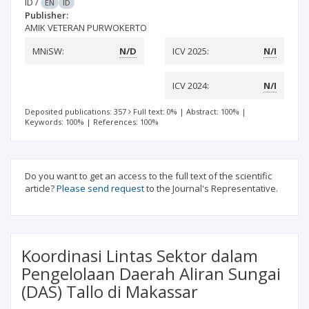
ID
/
EN
ID
Publisher:
AMIK VETERAN PURWOKERTO
MNiSW:
N/D
ICV 2025:
N/I
ICV 2024:
N/I
Deposited publications: 357
Full text: 0%
|
Abstract: 100%
|
Keywords: 100%
|
References: 100%
Do you want to get an access to the full text of the scientific
article?
Please send request
to the Journal's Representative.
Koordinasi Lintas Sektor dalam
Pengelolaan Daerah Aliran Sungai
(DAS) Tallo di Makassar