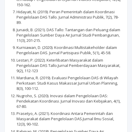
150-162.
Hidayati, N. (2019). Peran Pemerintah dalam Koordinasi
Pengelolaan DAS Tallo. Jurnal Administrasi Publik, 7(2), 78-
89.
Junaidi, B. (2021). DAS Tallo: Tantangan dan Peluang dalam
Pengelolaan Sumber Daya Air.Jurnal Studi Pembangunan,
11(3), 201-215.
Kurniawan, D. (2020). Koordinasi Multistakeholder dalam
Pengelolaan DAS. Jurnal Partisipasi Publik, 5(1), 45-58.
Lestari, P. (2022). Keterlibatan Masyarakat dalam
Pengelolaan DAS Tallo.Jurnal Pemberdayaan Masyarakat,
9(2), 112-123
Mardiana, R. (2019). Evaluasi Pengelolaan DAS di Wilayah
Perkotaan: Studi Kasus Makassar.Jurnal Urban Planning,
8(3), 100-112.
Nugroho, S. (2020). Inovasi dalam Pengelolaan DAS:
Pendekatan Koordinasi. Jurnal Inovasi dan Kebijakan, 4(1),
67-80.
Prasetyo, A. (2021). Koordinasi Antara Pemerintah dan
Masyarakat dalam Pengelolaan DAS.Jurnal Ilmu Sosial,
12(3), 90-102.
Rahman, M. (2018). Pengelolaan Sumber Daya Air