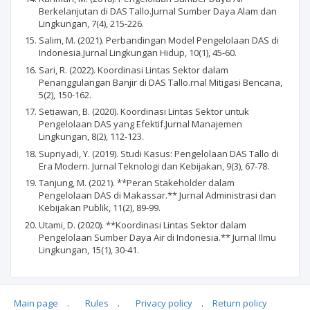
Berkelanjutan di DAS Tallo.Jurnal Sumber Daya Alam dan
Lingkungan, 7(4), 215-226.
Salim, M. (2021). Perbandingan Model Pengelolaan DAS di
Indonesia.Jurnal Lingkungan Hidup, 10(1), 45-60.
Sari, R. (2022). Koordinasi Lintas Sektor dalam
Penanggulangan Banjir di DAS Tallo.rnal Mitigasi Bencana,
5(2), 150-162.
Setiawan, B. (2020). Koordinasi Lintas Sektor untuk
Pengelolaan DAS yang Efektif.Jurnal Manajemen
Lingkungan, 8(2), 112-123.
Supriyadi, Y. (2019). Studi Kasus: Pengelolaan DAS Tallo di
Era Modern. Jurnal Teknologi dan Kebijakan, 9(3), 67-78.
Tanjung, M. (2021). **Peran Stakeholder dalam
Pengelolaan DAS di Makassar.** Jurnal Administrasi dan
Kebijakan Publik, 11(2), 89-99.
Utami, D. (2020). **Koordinasi Lintas Sektor dalam
Pengelolaan Sumber Daya Air di Indonesia.** Jurnal Ilmu
Lingkungan, 15(1), 30-41.
Main page
.
Rules
.
Privacy policy
.
Return policy