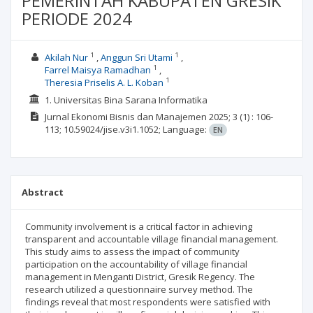
PEMERINTAH KABUPATEN GRESIK
PERIODE 2024
1
1
Akilah Nur
Anggun Sri Utami
1
Farrel Maisya Ramadhan
1
Theresia Priselis A. L. Koban
1. Universitas Bina Sarana Informatika
Jurnal Ekonomi Bisnis dan Manajemen
2025; 3
(1)
: 106-
113;
10.59024/jise.v3i1.1052;
Language:
EN
Abstract
Community involvement is a critical factor in achieving
transparent and accountable village financial management.
This study aims to assess the impact of community
participation on the accountability of village financial
management in Menganti District, Gresik Regency. The
research utilized a questionnaire survey method. The
findings reveal that most respondents were satisfied with