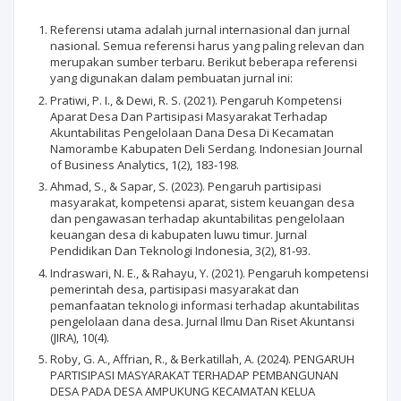
Referensi utama adalah jurnal internasional dan jurnal
nasional. Semua referensi harus yang paling relevan dan
merupakan sumber terbaru. Berikut beberapa referensi
yang digunakan dalam pembuatan jurnal ini:
Pratiwi, P. I., & Dewi, R. S. (2021). Pengaruh Kompetensi
Aparat Desa Dan Partisipasi Masyarakat Terhadap
Akuntabilitas Pengelolaan Dana Desa Di Kecamatan
Namorambe Kabupaten Deli Serdang. Indonesian Journal
of Business Analytics, 1(2), 183-198.
Ahmad, S., & Sapar, S. (2023). Pengaruh partisipasi
masyarakat, kompetensi aparat, sistem keuangan desa
dan pengawasan terhadap akuntabilitas pengelolaan
keuangan desa di kabupaten luwu timur. Jurnal
Pendidikan Dan Teknologi Indonesia, 3(2), 81-93.
Indraswari, N. E., & Rahayu, Y. (2021). Pengaruh kompetensi
pemerintah desa, partisipasi masyarakat dan
pemanfaatan teknologi informasi terhadap akuntabilitas
pengelolaan dana desa. Jurnal Ilmu Dan Riset Akuntansi
(JIRA), 10(4).
Roby, G. A., Affrian, R., & Berkatillah, A. (2024). PENGARUH
PARTISIPASI MASYARAKAT TERHADAP PEMBANGUNAN
DESA PADA DESA AMPUKUNG KECAMATAN KELUA