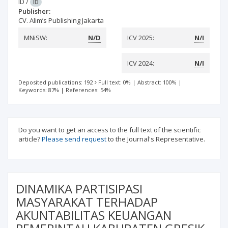
ID
/
ID
Publisher:
CV. Alim’s Publishing Jakarta
MNiSW:
N/D
ICV 2025:
N/I
ICV 2024:
N/I
Deposited publications: 192
Full text: 0%
|
Abstract: 100%
|
Keywords: 87%
|
References: 54%
Do you want to get an access to the full text of the scientific
article?
Please send request
to the Journal's Representative.
DINAMIKA PARTISIPASI
MASYARAKAT TERHADAP
AKUNTABILITAS KEUANGAN