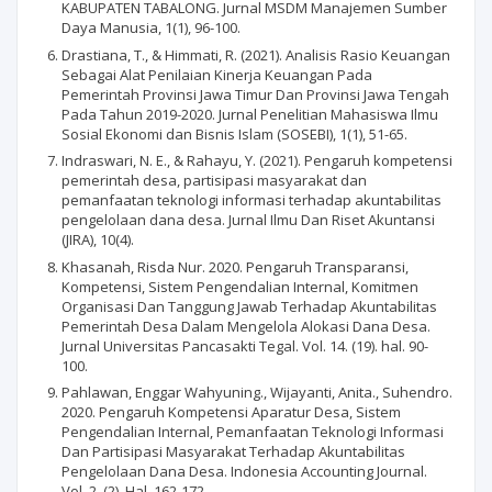
KABUPATEN TABALONG. Jurnal MSDM Manajemen Sumber
Daya Manusia, 1(1), 96-100.
Drastiana, T., & Himmati, R. (2021). Analisis Rasio Keuangan
Sebagai Alat Penilaian Kinerja Keuangan Pada
Pemerintah Provinsi Jawa Timur Dan Provinsi Jawa Tengah
Pada Tahun 2019-2020. Jurnal Penelitian Mahasiswa Ilmu
Sosial Ekonomi dan Bisnis Islam (SOSEBI), 1(1), 51-65.
Indraswari, N. E., & Rahayu, Y. (2021). Pengaruh kompetensi
pemerintah desa, partisipasi masyarakat dan
pemanfaatan teknologi informasi terhadap akuntabilitas
pengelolaan dana desa. Jurnal Ilmu Dan Riset Akuntansi
(JIRA), 10(4).
Khasanah, Risda Nur. 2020. Pengaruh Transparansi,
Kompetensi, Sistem Pengendalian Internal, Komitmen
Organisasi Dan Tanggung Jawab Terhadap Akuntabilitas
Pemerintah Desa Dalam Mengelola Alokasi Dana Desa.
Jurnal Universitas Pancasakti Tegal. Vol. 14. (19). hal. 90-
100.
Pahlawan, Enggar Wahyuning., Wijayanti, Anita., Suhendro.
2020. Pengaruh Kompetensi Aparatur Desa, Sistem
Pengendalian Internal, Pemanfaatan Teknologi Informasi
Dan Partisipasi Masyarakat Terhadap Akuntabilitas
Pengelolaan Dana Desa. Indonesia Accounting Journal.
Vol. 2. (2). Hal. 162-172.