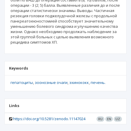
боли по ВАШ до операции составил 8 (8; 10) баллов, после
операции - 3 (2; 5) балла. Выявленные различия до и после
операции статистически значимы. Выводы. Частичная
резекция головки поджелудочной железы с продольной
панкреатоеюностомией способствует значительному
уменьшению болевого синдрома и улучшению качества
жизни. Однако необходимо продолжать наблюдение за
этой группой больных с целью выявления возможного
рецидива симптомов ХП.
Keywords
гепатоциты
зоонозные очаги
эхинококк
печень.
Links
https://doi.org/10.5281/zenodo.11147024
RU
EN
UZ