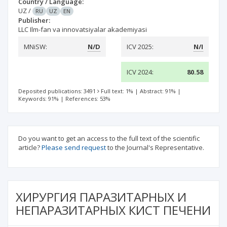
Country / Language:
UZ
/
RU
UZ
EN
Publisher:
LLC Ilm-fan va innovatsiyalar akademiyasi
MNiSW:
N/D
ICV 2025:
N/I
ICV 2024:
80.58
Deposited publications: 3491
Full text: 1%
|
Abstract: 91%
|
Keywords: 91%
|
References: 53%
Do you want to get an access to the full text of the scientific
article?
Please send request
to the Journal's Representative.
ХИРУРГИЯ ПАРАЗИТАРНЫХ И
НЕПАРАЗИТАРНЫХ КИСТ ПЕЧЕНИ