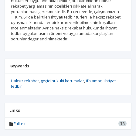
hükümleri uygulanmakla birlikte, bu hükümlerin haksız
rekabet yargılamasının özellikleri dikkate alınarak
yorumlanması gerekmektedir. Bu çerçevede, çalışmamızda
TTK m. 61’de belirtilen ihtiyati tedbir türleri ile haksız rekabet
uyuşmazlıklarında tedbir kararı verilebilmesinin koşulları
incelenmektedir. Ayrıca haksız rekabet hukukunda ihtiyati
tedbir uygulamasının önemi ve uygulamada karşılaşılan
sorunlar değerlendirilmektedir.
Keywords
Haksız rekabet
geçici hukuki korumalar
ifa amaçlı ihtiyati
tedbir
Links
Fulltext
TR