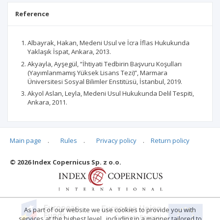
Reference
Albayrak, Hakan, Medeni Usul ve İcra İflas Hukukunda
Yaklaşık İspat, Ankara, 2013.
Akyayla, Ayşegül, “İhtiyati Tedbirin Başvuru Koşulları
(Yayımlanmamış Yüksek Lisans Tezi)”, Marmara
Üniversitesi Sosyal Bilimler Enstitüsü, İstanbul, 2019.
Akyol Aslan, Leyla, Medeni Usul Hukukunda Delil Tespiti,
Ankara, 2011.
Main page
.
Rules
.
Privacy policy
.
Return policy
Articles quoting
© 2026 Index Copernicus Sp. z o.o.
No data
As part of our website we use cookies to provide you with
services at the highest level , including in a manner tailored to