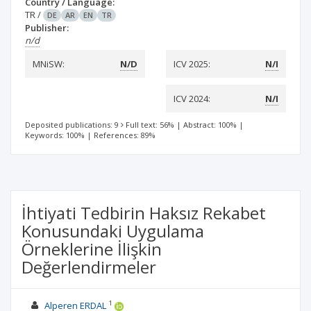
Country / Language:
TR
/
DE
AR
EN
TR
Publisher:
n/d
MNiSW:
N/D
ICV 2025:
N/I
ICV 2024:
N/I
Deposited publications: 9
Full text: 56%
|
Abstract: 100%
|
Keywords: 100%
|
References: 89%
İhtiyati Tedbirin Haksız Rekabet
Konusundaki Uygulama
Örneklerine İlişkin
Değerlendirmeler
1
Alperen ERDAL