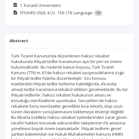
1. Kocaeli Üniversitesi
İYYÜHFD
2026; 4
(1)
: 150-179;
Language:
TR
Abstract
Türk Ticaret Kanununda düzenlenen haksız rekabet
hukukunda ihtiyati tedbir kurumunun ayrı bir yeri ve önemi
bulunmaktadır. Bu nedenle kanun koyucu, Türk Ticaret
Kanunu (TTK) m. 61’de haksız rekabet uyuşmazlıklarına özgü
bir ihtiyati tedbir hükmü düzenlemiştir. Söz konusu
maddedeki ihtiyati tedbir türlerine bakıldığında, ifa (eda)
amaçlı tedbir kararlarına tekabül ettikleri görülmektedir. Bu tür
ihtiyati tedbirler, haksız rekabet hukukunun amacı ve
koruduğu menfaatlerle uyumludur. Gerçekten de haksız
rekabete konu menfaatler genellikle kısa ömürlü olup uzun
süren davaların sonuçlanmasını beklemeye elverişli değildir.
Bu itibarla özellikle haksız rekabet eylemlerinden zarar gören
tarafın hakkını korumak adına tedbir taleplerinin ifa amacına
yönelmesi büyük önem taşımaktadır. İhtiyati tedbirin genel
şartları bakımından ise Hukuk Muhakemeleri Kanunu (HMK)