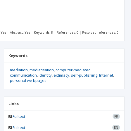
t: Yes | Abstract: Yes | Keywords: 8 | References: 0 | Resolved references: 0
Keywords
mediation
mediatisation
computer-mediated
communication
identity
extimacy
self-publishing
Internet
personal we bpages
Links
Fulltext
FR
Fulltext
EN