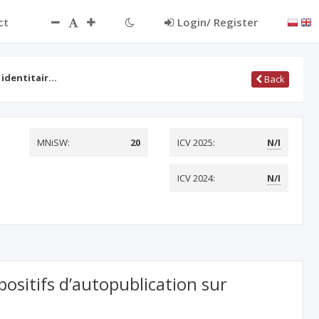
ct
Login/ Register
 identitair…
Back
MNiSW:
20
ICV 2025:
N/I
ICV 2024:
N/I
ositifs d’autopublication sur