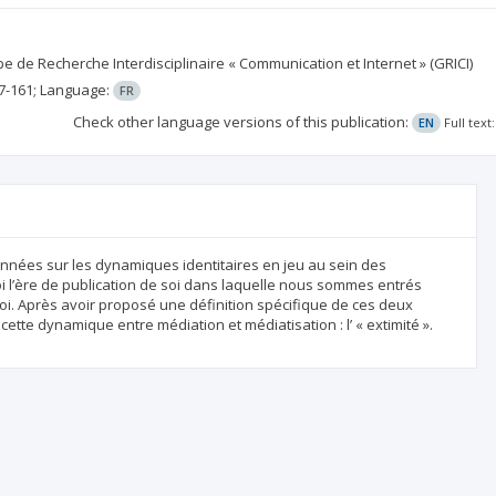
e de Recherche Interdisciplinaire « Communication et Internet » (GRICI)
7-161;
Language:
FR
Check other language versions of this publication:
EN
Full tex
nnées sur les dynamiques identitaires en jeu au sein des
oi l’ère de publication de soi dans laquelle nous sommes entrés
oi. Après avoir proposé une définition spécifique de ces deux
ette dynamique entre médiation et médiatisation : l’ « extimité ».