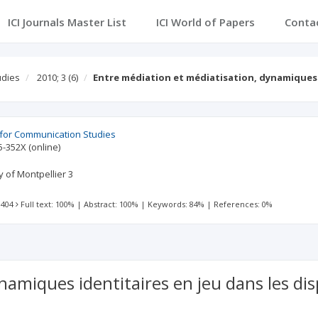
ICI Journals Master List
ICI World of Papers
Conta
udies
2010; 3
(6)
Entre médiation et médiatisation, dynamiques
 for Communication Studies
5-352X
(online)
y of Montpellier 3
 404
Full text: 100%
|
Abstract: 100%
|
Keywords: 84%
|
References: 0%
amiques identitaires en jeu dans les disp