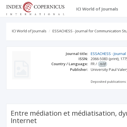
ICI World of Journals
ICI World of Journals
ESSACHESS - Journal for Communication St
Journal title:
ESSACHESS - Journal
ISSN:
2066-5083
(print)
,
177
Country / Language:
FR
/
n/d
Publisher:
University Paul Valer
Deposited publications:
Entre médiation et médiatisation, dyn
Internet