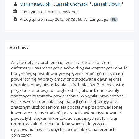
1
1
1
Marian Kawulok
Leszek Chomacki
Leszek Słowik
1. Instytut Techniki Budowlanej
Przegląd Górniczy
2012; 68
(8)
: 69-75;
Language:
PL
Abstract
Artykuł dotyczy problemu ujawniania się uszkodzeń i
deformacji utwardzonych placów, dróg wewnętrznych i obejść
budynków, spowodowanych wpływami robót górniczych na
powierzchnię. W pracy omówiono stosowane dawniej oraz
obecnie metody utwardzania dużych placów. Podany został
przykład zabudowy, w obrębie której utwardzone zostały
znacznych rozmiarów powierzchnie. W wyniku prowadzonej
w przeszłości i obecnie eksploatacji górniczej, uległy one
znacznym uszkodzeniom. Na podstawie przeprowadzonej
inwentaryzacji uszkodzeń, przeanalizowano usytuowanie
powstałych spękań w kontekście zaistniałych deformacji
terenu. W zakończeniu podano wnioski dotyczące
dylatowania utwardzonych placów i obejść na terenach
górniczych.