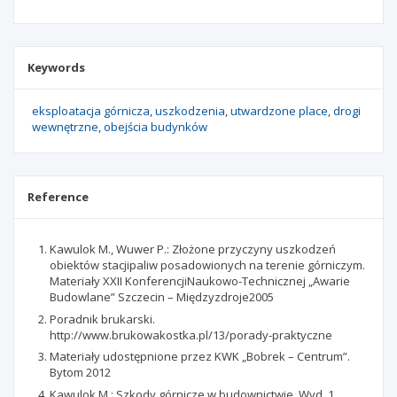
Keywords
eksploatacja górnicza
uszkodzenia
utwardzone place
drogi
wewnętrzne
obejścia budynków
Reference
Kawulok M., Wuwer P.: Złożone przyczyny uszkodzeń
obiektów stacjipaliw posadowionych na terenie górniczym.
Materiały XXII KonferencjiNaukowo-Technicznej „Awarie
Budowlane” Szczecin – Międzyzdroje2005
Poradnik brukarski.
http://www.brukowakostka.pl/13/porady-praktyczne
Materiały udostępnione przez KWK „Bobrek – Centrum”.
Bytom 2012
Kawulok M.: Szkody górnicze w budownictwie. Wyd. 1.