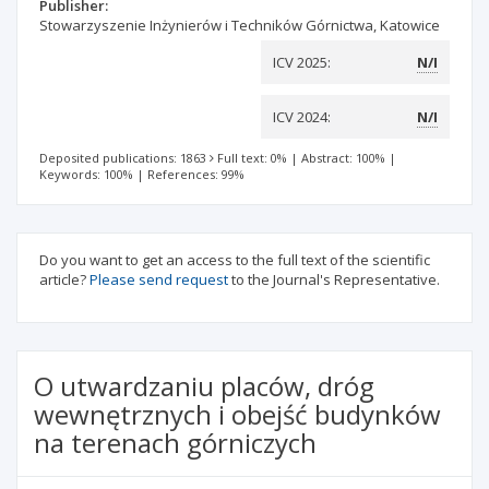
Publisher:
Stowarzyszenie Inżynierów i Techników Górnictwa, Katowice
ICV 2025:
N/I
ICV 2024:
N/I
Deposited publications: 1863
Full text: 0%
|
Abstract: 100%
|
Keywords: 100%
|
References: 99%
Do you want to get an access to the full text of the scientific
article?
Please send request
to the Journal's Representative.
O utwardzaniu placów, dróg
wewnętrznych i obejść budynków
na terenach górniczych