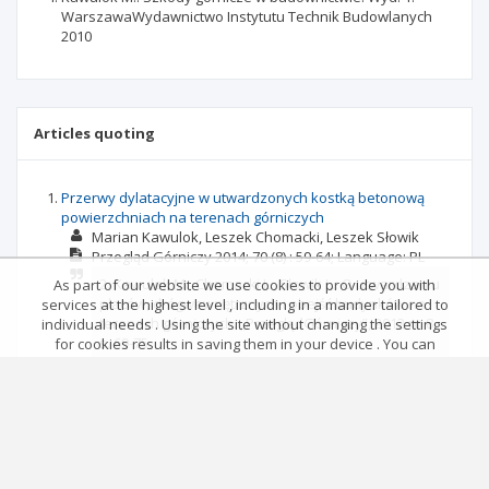
WarszawaWydawnictwo Instytutu Technik Budowlanych
2010
Articles quoting
Przerwy dylatacyjne w utwardzonych kostką betonową
powierzchniach na terenach górniczych
Marian Kawulok
Leszek Chomacki
Leszek Słowik
Przegląd Górniczy
2014; 70
(8)
: 59-64;
Language:
PL
2. Kawulok M., Chomacki L., Słowik L.: O utwardzaniu
As part of our website we use cookies to provide you with
placów, drógwewnętrznych i obejść budynków na
services at the highest level , including in a manner tailored to
terenach górniczych. „PrzeglądGórniczy”, 2012 nr 8,
individual needs . Using the site without changing the settings
s. 69-75.
for cookies results in saving them in your device . You can
change cookies’ settings any time you want in your web
confirm
report
browser. More details in our Cookies Policy
Zastosowanie transzei kompensacyjnych do ochrony
Got it!
budynków na terenach górniczych
Marian Kawulok
Leszek Chomacki
Przegląd Górniczy
2013; 69
(8)
: 51-55;
Language:
PL