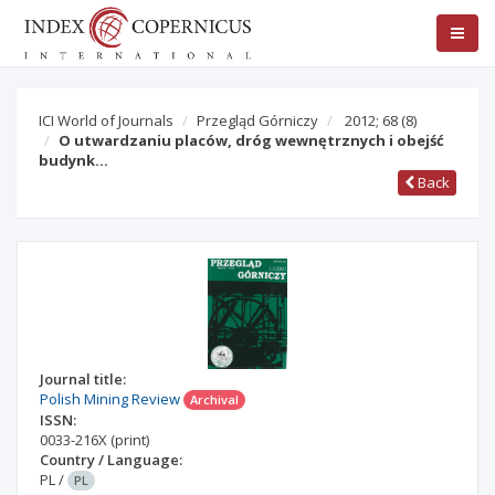
ICI World of Journals
Przegląd Górniczy
2012; 68
(8)
O utwardzaniu placów, dróg wewnętrznych i obejść
budynk…
Back
Journal title:
Polish Mining Review
Archival
ISSN:
0033-216X
(print)
Country / Language:
PL
/
PL