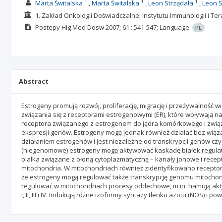
1
1
1
Marta Świtalska
Marta Świtalska
Leon Strządała
Leon S
1. Zakład Onkologii Doświadczalnej Instytutu Immunologii i Te
Postepy Hig Med Dosw
2007; 61
: 541-547;
Language:
PL
Abstract
Estrogeny promują rozwój, proliferację, migrację i przeżywalność w
związania się z receptorami estrogenowymi (ER), które wpływają n
receptora związanego z estrogenem do jądra komórkowego i związa
ekspresji genów. Estrogeny mogą jednak również działać bez wiąz
działaniem estrogenów i jest niezależne od transkrypcji genów czy
(niegenomowe) estrogeny mogą aktywować kaskadę białek regulator
białka związane z błoną cytoplazmatyczną – kanały jonowe i rece
mitochondria. W mitochondriach również zidentyfikowano recept
że estrogeny mogą regulować także transkrypcję genomu mitochon
regulować w mitochondriach procesy oddechowe, m.in. hamują a
I, II, III i IV. Indukują różne izoformy syntazy tlenku azotu (NOS) 