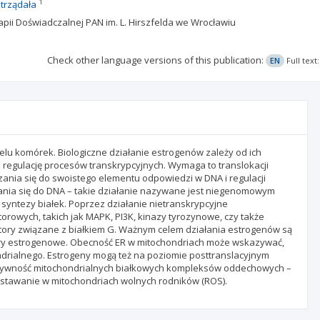
1
trządała
rapii Doświadczalnej PAN im. L. Hirszfelda we Wrocławiu
Check other language versions of this publication:
EN
Full tex
ielu komórek. Biologiczne działanie estrogenów zależy od ich
a regulację procesów transkrypcyjnych. Wymaga to translokacji
nia się do swoistego elementu odpowiedzi w DNA i regulacji
ania się do DNA – takie działanie nazywane jest niegenomowym
 syntezy białek. Poprzez działanie nietranskrypcyjne
owych, takich jak MAPK, PI3K, kinazy tyrozynowe, czy także
ptory związane z białkiem G. Ważnym celem działania estrogenów są
ory estrogenowe. Obecność ER w mitochondriach może wskazywać,
drialnego. Estrogeny mogą też na poziomie posttranslacyjnym
ktywność mitochondrialnych białkowych kompleksów oddechowych –
i powstawanie w mitochondriach wolnych rodników (ROS).