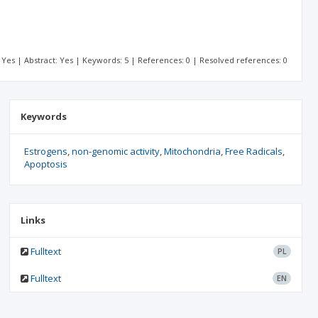
t: Yes | Abstract: Yes | Keywords: 5 | References: 0 | Resolved references: 0
Keywords
Estrogens
non-genomic activity
Mitochondria
Free Radicals
Apoptosis
Links
Fulltext
PL
Fulltext
EN