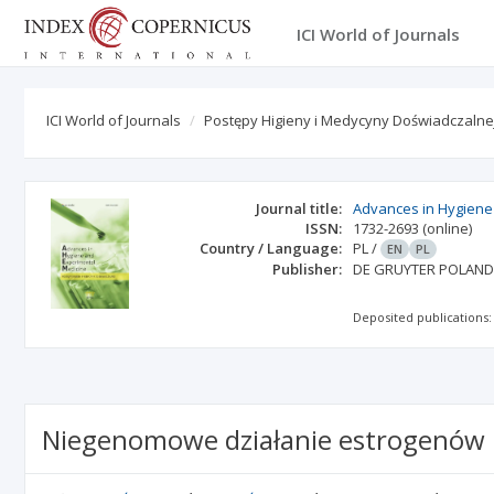
ICI World of Journals
ICI World of Journals
Postępy Higieny i Medycyny Doświadczalne
Journal title:
Advances in Hygiene
ISSN:
1732-2693
(online)
Country / Language:
PL
/
EN
PL
Publisher:
DE GRUYTER POLAND
Deposited publications:
Niegenomowe działanie estrogenów