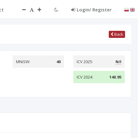
ct
Login/ Register
Back
MNiSW:
40
ICV 2025:
N/I
ICV 2024:
140.95