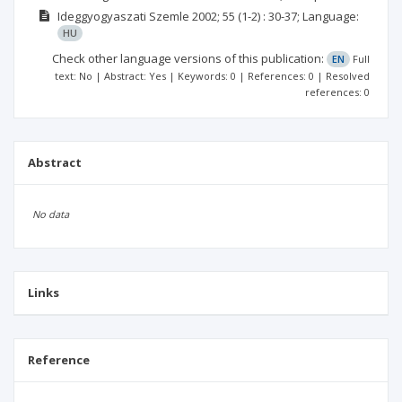
Ideggyogyaszati Szemle
2002; 55
(1-2)
: 30-37;
Language:
HU
Check other language versions of this publication:
EN
Full
text: No | Abstract: Yes | Keywords: 0 | References: 0 | Resolved
references: 0
Abstract
No data
Links
Reference