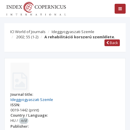
ICI World of Journals
Ideggyogyaszati Szemle
2002; 55
(1-2)
A rehabilitáció korszerú szemlélete.
Back
Journal title:
Ideggyogyaszati Szemle
ISSN:
0019-1442
(print)
Country / Language:
HU
/
n/d
Publisher: