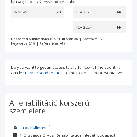
Ifjusagi Lap-es Konyvkiado Vallalat
MNiSW:
20
ICV 2025:
N/I
ICV 2024:
N/I
Deposited publications: 855
Full text: 0%
|
Abstract: 15%
|
Keywords: 21%
|
References: 0%
Do you want to get an access to the full text of the scientific
article?
Please send request
to the Journal's Representative.
A rehabilitáció korszerú
szemlélete.
1
Lajos Kullmann
1. Országos Orvosi Rehabilitációs Intézet, Budapest.