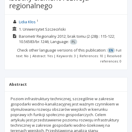
regionalnego
1
Lidia Kłos
1. Uniwersytet Szczeciński
Barometr Regionalny
2012; brak tomu
(2 (28))
: 115-122;
10.56583/br.1246;
Language:
PL
Check other language versions of this publication:
EN
Full
text: No | Abstract: Yes | Keywords: 3 | References: 10 | Resolved
references: 0
Abstract
Poziom infrastruktury technicznej, szczególnie w zakresie
gospodarki wodno-kanalizacyjnej jest ważnym czynnikiem w
stymulowaniu rozwoju obszarów wiejskich w kierunku
poprawy ich funkcji społeczno-gospodarczych. Celem
artykułu jest przedstawienie poziomu rozwoju infrastruktury
technicznej w zakresie gospodarki wodno-ściekowej na
terenach wiejskich. Przedstawiona analiza stanu