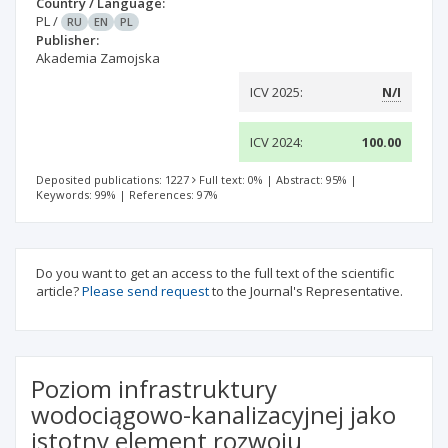
Country / Language:
PL
/
RU
EN
PL
Publisher:
Akademia Zamojska
ICV 2025:
N/I
ICV 2024:
100.00
Deposited publications: 1227
Full text: 0%
|
Abstract: 95%
|
Keywords: 99%
|
References: 97%
Do you want to get an access to the full text of the scientific
article?
Please send request
to the Journal's Representative.
Poziom infrastruktury
wodociągowo-kanalizacyjnej jako
istotny element rozwoju