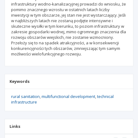
infrastruktury wodno-kanalizacyjnej prowadzi do wniosku, że
pomimo znacznego wzrostu w ostatnich latach liczby
inwestycji w tym obszarze, jej stan nie jest wystarczający. Jeśli
w najbliższych latach nie zostaną podjęte intensywne i
skuteczne wysiłki w tym kierunku, to poziom infrastruktury w
zakresie gospodarki wodnej, mimo ogromnego znaczenia dla
rozwoju obszarów wiejskich, nie zostanie wzmocniony.
Przełoży się to na spadek atrakcyjności, a w konsekwencji
konkurencyjności tych obszarów, zmniejszając tym samym
możliwości wielofunkcyjnego rozwoju.
Keywords
rural sanitation
multifunctional development
technical
infrastructure
Links