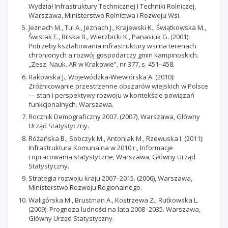
Wydział Infrastruktury Technicznej I Techniki Rolniczej,
Warszawa, Ministerstwo Rolnictwa i Rozwoju Wsi.
Jeznach M., Tul A., Jeznach J., Krajewski K., Świątkowska M.,
Świstak E., Bilska B., Wierzbicki K., Panasiuk G. (2001):
Potrzeby kształtowania infrastruktury wsi na terenach
chronionych a rozwój gospodarczy gmin kampinoskich.
„Zesz. Nauk. AR w Krakowie”, nr 377, s. 451–458.
Rakowska J., Wojewódzka-Wiewiórska A. (2010):
Zróżnicowanie przestrzenne obszarów wiejskich w Polsce
— stan i perspektywy rozwoju w kontekście powiązań
funkcjonalnych. Warszawa.
Rocznik Demograficzny 2007. (2007), Warszawa, Główny
Urząd Statystyczny.
Różańska B., Sobczyk M., Antoniak M., Rzewuska I. (2011):
Infrastruktura Komunalna w 2010 r., Informacje
i opracowania statystyczne, Warszawa, Główny Urząd
Statystyczny.
Strategia rozwoju kraju 2007–2015. (2006), Warszawa,
Ministerstwo Rozwoju Regionalnego.
Waligórska M., Brustman A., Kostrzewa Z., Rutkowska L.
(2009): Prognoza ludności na lata 2008–2035. Warszawa,
Główny Urząd Statystyczny.