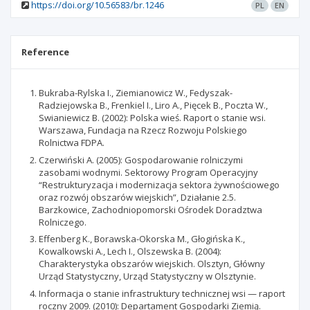
https://doi.org/10.56583/br.1246
PL
EN
Reference
Bukraba-Rylska I., Ziemianowicz W., Fedyszak-
Radziejowska B., Frenkiel I., Liro A., Pięcek B., Poczta W.,
Swianiewicz B. (2002): Polska wieś. Raport o stanie wsi.
Warszawa, Fundacja na Rzecz Rozwoju Polskiego
Rolnictwa FDPA.
Czerwiński A. (2005): Gospodarowanie rolniczymi
zasobami wodnymi. Sektorowy Program Operacyjny
“Restrukturyzacja i modernizacja sektora żywnościowego
oraz rozwój obszarów wiejskich”, Działanie 2.5.
Barzkowice, Zachodniopomorski Ośrodek Doradztwa
Rolniczego.
Effenberg K., Borawska-Okorska M., Głogińska K.,
Kowalkowski A., Lech I., Olszewska B. (2004):
Charakterystyka obszarów wiejskich. Olsztyn, Główny
Urząd Statystyczny, Urząd Statystyczny w Olsztynie.
Informacja o stanie infrastruktury technicznej wsi — raport
roczny 2009. (2010): Departament Gospodarki Ziemią.