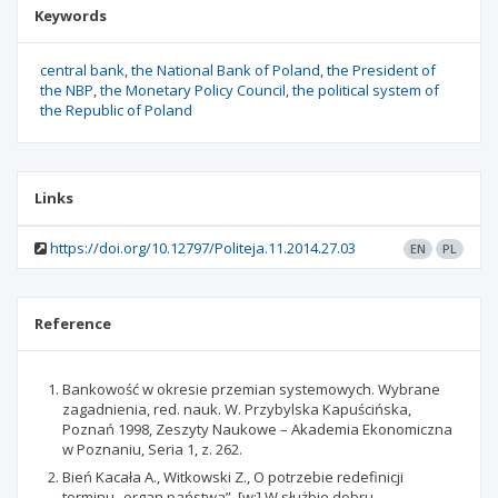
Keywords
central bank
the National Bank of Poland
the President of
the NBP
the Monetary Policy Council
the political system of
the Republic of Poland
Links
https://doi.org/10.12797/Politeja.11.2014.27.03
EN
PL
Reference
Bankowość w okresie przemian systemowych. Wybrane
zagadnienia, red. nauk. W. Przybylska Kapuścińska,
Poznań 1998, Zeszyty Naukowe – Akademia Ekonomiczna
w Poznaniu, Seria 1, z. 262.
Bień Kacała A., Witkowski Z., O potrzebie redefinicji
terminu „organ państwa”, [w:] W służbie dobru