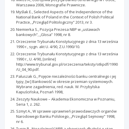
Warszawa 2006, Monografie Prawnicze.
Myślak E., Selected Aspects of the Independence of the
National Bank of Poland in the Context of Polish Political
Practice, „Przegląd Politologiczny” 2013, nr 3.
Niemierka S., Pozycja Prezesa NBP w „ustawach
bankowych”, „Glosa” 1998, nr 8.
Orzeczenie Trybunału Konstytucyjnego z dnia 13 września
1990 r., sygn. akt U. 4/90, Z.U.1990/10.
Orzeczenie Trybunału Konstytucyjnego z dnia 13 września
1990 r., U. 4/90, [online]
http://www.trybunal.gov.pl/orzeczenia/teksty/otkpdf/1990
/U_04_90.pdf.
Paluszak G., Pojęcie niezależności banku centralnego i jej
typy, [w:] Bankowość w okresie przemian systemowych.
Wybrane zagadnienia, red. nauk. W. Przybylska
Kapuścińska, Poznań 1998,
Zeszyty Naukowe – Akademia Ekonomiczna w Poznaniu,
Seria 1, z. 262.
Szmyt A., W sprawie uprawnień prawodawczych organów
Narodowego Banku Polskiego, „Przegląd Sejmowy” 1998,
nr 6.
Tupin R., Niezależność NBP a obowiązek dbałości o stan