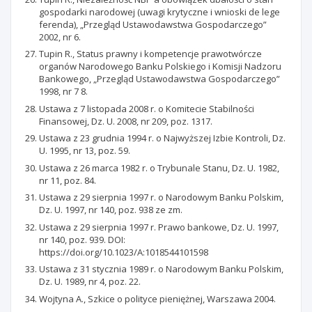
gospodarki narodowej (uwagi krytyczne i wnioski de lege
ferenda), „Przegląd Ustawodawstwa Gospodarczego”
2002, nr 6.
Tupin R., Status prawny i kompetencje prawotwórcze
organów Narodowego Banku Polskiego i Komisji Nadzoru
Bankowego, „Przegląd Ustawodawstwa Gospodarczego”
1998, nr 7 8.
Ustawa z 7 listopada 2008 r. o Komitecie Stabilności
Finansowej, Dz. U. 2008, nr 209, poz. 1317.
Ustawa z 23 grudnia 1994 r. o Najwyższej Izbie Kontroli, Dz.
U. 1995, nr 13, poz. 59.
Ustawa z 26 marca 1982 r. o Trybunale Stanu, Dz. U. 1982,
nr 11, poz. 84.
Ustawa z 29 sierpnia 1997 r. o Narodowym Banku Polskim,
Dz. U. 1997, nr 140, poz. 938 ze zm.
Ustawa z 29 sierpnia 1997 r. Prawo bankowe, Dz. U. 1997,
nr 140, poz. 939. DOI:
https://doi.org/10.1023/A:1018544101598
Ustawa z 31 stycznia 1989 r. o Narodowym Banku Polskim,
Dz. U. 1989, nr 4, poz. 22.
Wojtyna A., Szkice o polityce pieniężnej, Warszawa 2004.