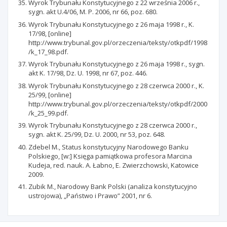
Wyrok Trybunału Konstytucyjnego z 22 września 2006 r.,
sygn. akt U.4/06, M. P. 2006, nr 66, poz. 680.
Wyrok Trybunału Konstytucyjnego z 26 maja 1998 r., K.
17/98, [online]
http://www.trybunal.gov.pl/orzeczenia/teksty/otkpdf/1998
/k_17_98.pdf.
Wyrok Trybunału Konstytucyjnego z 26 maja 1998 r., sygn.
akt K. 17/98, Dz. U. 1998, nr 67, poz. 446.
Wyrok Trybunału Konstytucyjnego z 28 czerwca 2000 r., K.
25/99, [online]
http://www.trybunal.gov.pl/orzeczenia/teksty/otkpdf/2000
/k_25_99.pdf.
Wyrok Trybunału Konstytucyjnego z 28 czerwca 2000 r.,
sygn. akt K. 25/99, Dz. U. 2000, nr 53, poz. 648.
Zdebel M., Status konstytucyjny Narodowego Banku
Polskiego, [w:] Księga pamiątkowa profesora Marcina
Kudeja, red. nauk. A. Łabno, E. Zwierzchowski, Katowice
2009.
Zubik M., Narodowy Bank Polski (analiza konstytucyjno
ustrojowa), „Państwo i Prawo” 2001, nr 6.