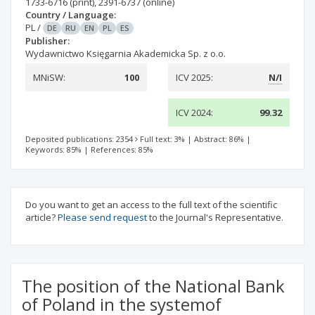
1733-6716
(print)
,
2391-6737
(online)
Country / Language:
PL
/
DE
RU
EN
PL
ES
Publisher:
Wydawnictwo Księgarnia Akademicka Sp. z o.o.
MNiSW:
100
ICV 2025:
N/I
ICV 2024:
99.32
Deposited publications: 2354
Full text: 3%
|
Abstract: 86%
|
Keywords: 85%
|
References: 85%
Do you want to get an access to the full text of the scientific
article?
Please send request
to the Journal's Representative.
The position of the National Bank
of Poland in the systemof