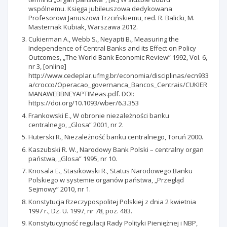
wspólnemu. Księga jubileuszowa dedykowana
Profesorowi Januszowi Trzcińskiemu, red. R. Balicki, M.
Masternak Kubiak, Warszawa 2012.
Cukierman A., Webb S., Neyapti B., Measuring the
Independence of Central Banks and its Effect on Policy
Outcomes, „The World Bank Economic Review” 1992, Vol. 6,
nr 3, [online]
http://www.cedeplar.ufmg.br/economia/disciplinas/ecn933
a/crocco/Operacao_governanca_Bancos_Centrais/CUKIER
MANAWEBBNEYAPTIMeas.pdf. DOI:
https://doi.org/10.1093/wber/6.3.353
Frankowski E., W obronie niezależności banku
centralnego, „Glosa” 2001, nr 2.
Huterski R., Niezależność banku centralnego, Toruń 2000.
Kaszubski R. W., Narodowy Bank Polski – centralny organ
państwa, „Glosa” 1995, nr 10.
Knosala E., Stasikowski R., Status Narodowego Banku
Polskiego w systemie organów państwa, „Przegląd
Sejmowy” 2010, nr 1.
Konstytucja Rzeczypospolitej Polskiej z dnia 2 kwietnia
1997 r., Dz. U. 1997, nr 78, poz. 483.
Konstytucyjność regulacji Rady Polityki Pieniężnej i NBP,