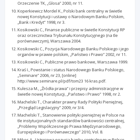
Orzeczenie TK, „Glosa” 2000, nr 11.
Koperkiewicz Mordel K., Polski bank centralny w świetle
nowej Konstytucji i ustawy o Narodowym Banku Polskim,
„Bank i Kredyt” 1998, nr 3.
Kosikowski C., Finanse publiczne w świetle Konstytucji RP
oraz orzecznictwa Trybunału Konstytucyjnego (na tle
porównawczym), Warszawa 2004.
Kosikowski C., Pozycja Narodowego Banku Polskiego i jego
organów w prawie polskim, „Państwo i Prawo” 2002, nr 11.
Kosikowski C., Publiczne prawo bankowe, Warszawa 1999.
Kraś I., Powstanie i status Narodowego Banku Polskiego,
„Seminare” 2006, nr 23, [online]
http://www.seminare.pl/pdf/tom23 16 kras.pdf.
Kulesza M., „Źródła prawa” i przepisy administracyjne w
świetle nowej Konstytucji, „Państwo i Prawo” 1998, nr 2.
Machelski T., Charakter prawny Rady Polityki Pieniężnej,
„Przegląd Legislacyjny” 2009, nr 3/4.
Machelski T., Stanowienie polityki pieniężnej w Polsce na
tle instytucjonalnych standardów bankowości centralnej,
„Problemy Współczesnego Prawa Międzynarodowego,
Europejskiego i Porównawczego” 2010, Vol. 8.
Mikos A., Ustrojowa pozycja banku centralnego w Polsce,