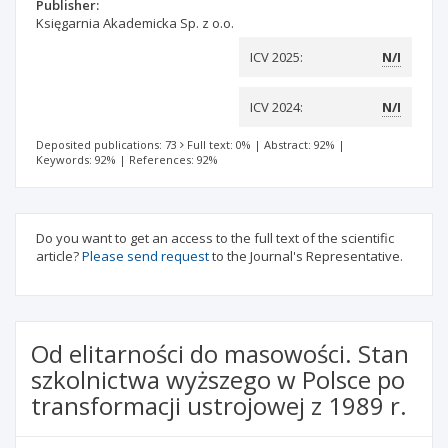
Publisher:
Księgarnia Akademicka Sp. z o.o.
ICV 2025:
N/I
ICV 2024:
N/I
Deposited publications: 73
Full text: 0%
|
Abstract: 92%
|
Keywords: 92%
|
References: 92%
Do you want to get an access to the full text of the scientific
article?
Please send request
to the Journal's Representative.
Od elitarności do masowości. Stan
szkolnictwa wyższego w Polsce po
transformacji ustrojowej z 1989 r.