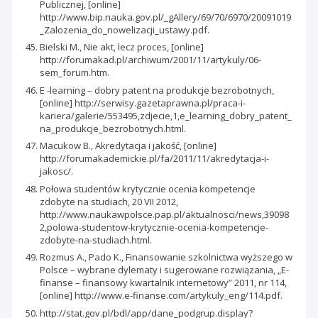
Publicznej, [online]
http://www.bip.nauka.gov.pl/_gAllery/69/70/6970/20091019
_Zalozenia_do_nowelizacji_ustawy.pdf.
Bielski M., Nie akt, lecz proces, [online]
http://forumakad.pl/archiwum/2001/11/artykuly/06-
sem_forum.htm.
E -learning – dobry patent na produkcje bezrobotnych,
[online] http://serwisy.gazetaprawna.pl/praca-i-
kariera/galerie/553495,zdjecie,1,e_learning_dobry_patent_
na_produkcje_bezrobotnych.html.
Macukow B., Akredytacja i jakość, [online]
http://forumakademickie.pl/fa/2011/11/akredytacja-i-
jakosc/.
Połowa studentów krytycznie ocenia kompetencje
zdobyte na studiach, 20 VII 2012,
http://www.naukawpolsce.pap.pl/aktualnosci/news,39098
2,polowa-studentow-krytycznie-ocenia-kompetencje-
zdobyte-na-studiach.html.
Rozmus A., Pado K., Finansowanie szkolnictwa wyższego w
Polsce – wybrane dylematy i sugerowane rozwiązania, „E-
finanse – finansowy kwartalnik internetowy” 2011, nr 114,
[online] http://www.e-finanse.com/artykuly_eng/114.pdf.
http://stat.gov.pl/bdl/app/dane_podgrup.display?