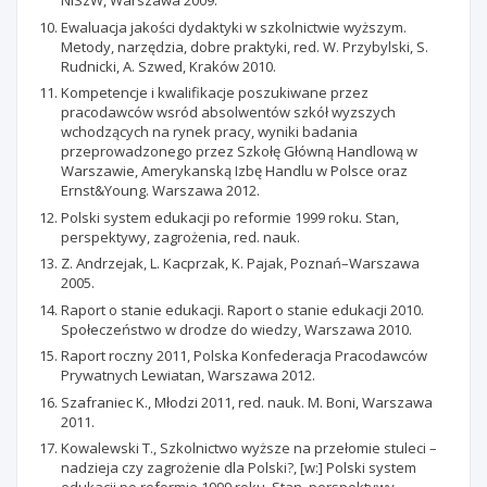
NiSzW, Warszawa 2009.
Ewaluacja jakości dydaktyki w szkolnictwie wyższym.
Metody, narzędzia, dobre praktyki, red. W. Przybylski, S.
Rudnicki, A. Szwed, Kraków 2010.
Kompetencje i kwalifikacje poszukiwane przez
pracodawców wsród absolwentów szkół wyzszych
wchodzących na rynek pracy, wyniki badania
przeprowadzonego przez Szkołę Główną Handlową w
Warszawie, Amerykanską Izbę Handlu w Polsce oraz
Ernst&Young. Warszawa 2012.
Polski system edukacji po reformie 1999 roku. Stan,
perspektywy, zagrożenia, red. nauk.
Z. Andrzejak, L. Kacprzak, K. Pajak, Poznań–Warszawa
2005.
Raport o stanie edukacji. Raport o stanie edukacji 2010.
Społeczeństwo w drodze do wiedzy, Warszawa 2010.
Raport roczny 2011, Polska Konfederacja Pracodawców
Prywatnych Lewiatan, Warszawa 2012.
Szafraniec K., Młodzi 2011, red. nauk. M. Boni, Warszawa
2011.
Kowalewski T., Szkolnictwo wyższe na przełomie stuleci –
nadzieja czy zagrożenie dla Polski?, [w:] Polski system