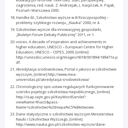
edukacji po reformie 1999 roku. Stan, perspektywy,
zagrożenia, red. nauk. Z. Andrzejak, L. Kacprzak, K. Pajak,
Poznań–Warszawa 2005.
Handke M., Szkolnictwo wyższe w III Rzeczpospolitej –
problemy szybkiego rozwoju, „Nauka” 2000, nr 4.
Szkolnictwo wyższe dla innowacyjnej gospodarki,
„Biuletyn Forum Debaty Publicznej” 2011, nr 1.
voices. A decade of inspiration and achievements in
higher education, UNESCO – European Centre for Higher
Education, UNESCO – CEPES, 2009, [online]
http://unesdoc.unesco.org/images/0018/001894/189471e.p
df.
Akredytacja srodowiskowa, Portal o jakosci w szkolnictwie
wyzszym, [online] http://www.mea-
universitas.pl/akredytacja-srodowiskowa/
Chronologiczny spis ustaw regulujacych funkcjonowanie
szeroko pojetego szkolnictwa niepublicznego, [online]
http://isap.sejm.gov.pl/KeyWordServlet?
viewName=thasS&pass-
Name=szkolnictwo%20niepa%C5%84stwowe.
Dane statystyczne o szkolnictwie wyzszym Ministerstwa
Nauki i Szkolnictwa Wyższego, [online]
http://www.nauka.gov.pl/szkolnictwo-wyzsze/dane-