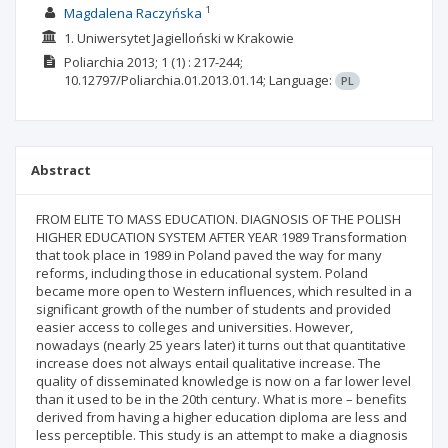
1
Magdalena Raczyńska
1. Uniwersytet Jagielloński w Krakowie
Poliarchia
2013; 1
(1)
: 217-244;
10.12797/Poliarchia.01.2013.01.14;
Language:
PL
Abstract
FROM ELITE TO MASS EDUCATION. DIAGNOSIS OF THE POLISH
HIGHER EDUCATION SYSTEM AFTER YEAR 1989 Transformation
that took place in 1989 in Poland paved the way for many
reforms, including those in educational system. Poland
became more open to Western influences, which resulted in a
significant growth of the number of students and provided
easier access to colleges and universities. However,
nowadays (nearly 25 years later) it turns out that quantitative
increase does not always entail qualitative increase. The
quality of disseminated knowledge is now on a far lower level
than it used to be in the 20th century. What is more – benefits
derived from having a higher education diploma are less and
less perceptible. This study is an attempt to make a diagnosis