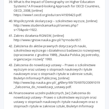
What Is the Impact of Demography on Higher Education
Systems? A Froward-looking Approach for OECD Countries,
OECD, 2008, [online]
https://www1.oecd.org/edu/ceri/41939423.pdf.
Współczynnik skolaryzacji – szkolnictwo wyzsze, [online]
http://www.studenckamarka.pl/serwis.php?
s=73&pok=1922.
Zakres działania RGNiSW, [online]
http://www.rgnisw.nauka.gov.pl/?q=node/657.
Założenia do aktów prawnych dotyczacych nauki,
szkolnictwa wyższego i działalnosci badawczo rozwojowej
(opracowanie z grudnia 1989), „Nauka Polska. Jej potrzeby,
organizacja i rozwój” 1993.
Załozenia do nowelizacji ustawy – Prawo o szkolnictwie
wyższym oraz ustawy o stopniach naukowych i tytule
naukowym oraz o stopniach i tytule w zakresie sztuki,
Biuletyn Informacji Publicznej, [online]
http://www.bip.nauka.gov.pl/_gAllery/69/70/6970/20091019
_Zalozenia_do_nowelizacji_ustawy.pdf.
Finansowanie uczelni publicznych, [w:] Załozenia do
nowelizacji ustawy– Prawo o szkolnictwie wyzszym oraz
ustawy o stopniach naukowych i tytule naukowym oraz o
stopniach i tytule w zakresie sztuki, Biuletyn Informacji