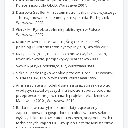
Dabrowa-Szefler M., Jabłecka J., Szkolnictwo wyższe w
Polsce, raport dla OECD, Warszawa 2007.
Dabrowa-Szefler M., System nauki i szkolnictwa wyższego
– funkcjonowanie i elementy zarządzania. Podręcznik,
Warszawa 2003.
Geryk M., Rynek uczelni niepublicznych w Polsce,
Warszawa 2007.
Krauz-Mozer B., Borowiec P., Ścigaj P., Kim jesteś,
politologu? Historia i stan dyscypliny, t. 1, Kraków 2011.
Matysiak A. (red.), Polskie szkolnictwo wyższe – stan,
uwarunkowania, perspektywy, Warszawa 2009.
Słownik jezyka polskiego, t. 2, Warszawa 1988.
Szkoła i pedagogika w dobie przełomu, red. T. Lewowicki,
S. Mieszalski, M.S. Szymanski, Warszawa 1995.
Analiza strategii, modeli działania oraz scieżek ewolucji
wiodących szkół wyższych na świecie, raport z badania
przeprowadzonego w ramach projektu „Akademickie
Mazowsze 2030”, Warszawa 2010.
Badanie ewaluacyjne ex-ante dotyczące oceny
zapotrzebowania gospodarki na absolwentów szkół
wyższych kierunków matematycznych, przyrodniczych i
technicznych, raport IBC Group na zlecenie Ministerstwa