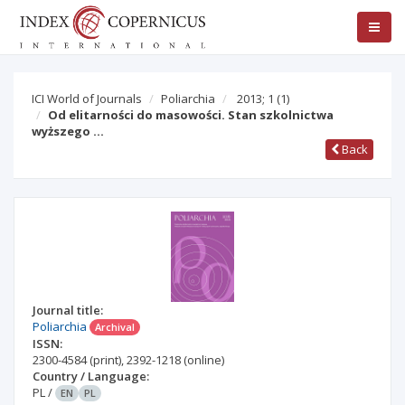
ICI World of Journals
Poliarchia
2013; 1
(1)
Od elitarności do masowości. Stan szkolnictwa
wyższego …
Back
Journal title:
Poliarchia
Archival
ISSN:
2300-4584
(print)
,
2392-1218
(online)
Country / Language:
PL
/
EN
PL