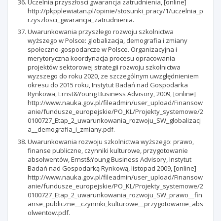
Uczelnia przyszłosci gwarancja zatrudnienia, [online]
http://pkpplewiatan.pl/opinie/stosunki_pracy/1/uczelnia_p
rzyszlosci_gwarancja_zatrudnienia.
Uwarunkowania przyszłego rozwoju szkolnictwa
wyższego w Polsce: globalizacja, demografia i zmiany
społeczno-gospodarcze w Polsce. Organizacyjna i
merytoryczna koordynacja procesu opracowania
projektów sektorowej strategii rozwoju szkolnictwa
wyzszego do roku 2020, ze szczególnym uwzględnieniem
okresu do 2015 roku, Instytut Badań nad Gospodarka
Rynkowa, Ernst&Young Business Advisory, 2009, [online]
http://www.nauka.gov.pl/fileadmin/user_upload/Finansow
anie/fundusze_europejskie/PO_KL/Projekty_systemowe/2
0100727_Etap_2_uwarunkowania_rozwoju_SW_globalizacj
a__demografia_i_zmiany.pdf.
Uwarunkowania rozwoju szkolnictwa wyższego: prawo,
finanse publiczne, czynniki kulturowe, przygotowanie
absolwentów, Ernst&Young Business Advisory, Instytut
Badań nad Gospodarką Rynkową, listopad 2009, [online]
http://www.nauka.gov.pl/fileadmin/user_upload/Finansow
anie/fundusze_europejskie/PO_KL/Projekty_systemowe/2
0100727_Etap_2_uwarunkowania_rozwoju_SW_prawo__fin
anse_publiczne__czynniki_kulturowe__przygotowanie_abs
olwentow.pdf.