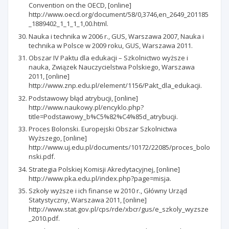
Convention on the OECD, [online]
http://www.oecd.org/document/58/0,3746,en_2649_201185
_1889402_1_1_1_1,00.html.
Nauka i technika w 2006 r., GUS, Warszawa 2007, Nauka i
technika w Polsce w 2009 roku, GUS, Warszawa 2011.
Obszar IV Paktu dla edukacji – Szkolnictwo wyższe i
nauka, Związek Nauczycielstwa Polskiego, Warszawa
2011, [online]
http://www.znp.edu.pl/element/1156/Pakt_dla_edukacji.
Podstawowy błąd atrybucji, [online]
http://www.naukowy.pl/encyklo.php?
title=Podstawowy_b%C5%82%C4%85d_atrybucji.
Proces Bolonski. Europejski Obszar Szkolnictwa
Wyższego, [online]
http://www.uj.edu.pl/documents/10172/22085/proces_bolo
nski.pdf.
Strategia Polskiej Komisji Akredytacyjnej, [online]
http://www.pka.edu.pl/index.php?page=misja.
Szkoły wyższe i ich finanse w 2010 r., Główny Urząd
Statystyczny, Warszawa 2011, [online]
http://www.stat.gov.pl/cps/rde/xbcr/gus/e_szkoly_wyzsze
_2010.pdf.