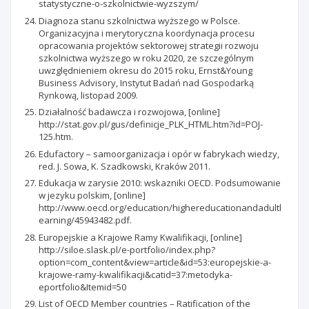
statystyczne-o-szkolnictwie-wyzszym/
Diagnoza stanu szkolnictwa wyższego w Polsce.
Organizacyjna i merytoryczna koordynacja procesu
opracowania projektów sektorowej strategii rozwoju
szkolnictwa wyższego w roku 2020, ze szczególnym
uwzględnieniem okresu do 2015 roku, Ernst&Young
Business Advisory, Instytut Badań nad Gospodarką
Rynkową, listopad 2009.
Działalność badawcza i rozwojowa, [online]
http://stat.gov.pl/gus/definicje_PLK_HTML.htm?id=POJ-
125.htm.
Edufactory – samoorganizacja i opór w fabrykach wiedzy,
red. J. Sowa, K. Szadkowski, Kraków 2011.
Edukacja w zarysie 2010: wskazniki OECD. Podsumowanie
w jezyku polskim, [online]
http://www.oecd.org/education/highereducationandadultl
earning/45943482.pdf.
Europejskie a Krajowe Ramy Kwalifikacji, [online]
http://siloe.slask.pl/e-portfolio/index.php?
option=com_content&view=article&id=53:europejskie-a-
krajowe-ramy-kwalifikacji&catid=37:metodyka-
eportfolio&Itemid=50
List of OECD Member countries – Ratification of the