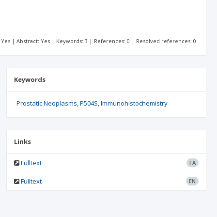
t: Yes | Abstract: Yes | Keywords: 3 | References: 0 | Resolved references: 0
Keywords
Prostatic Neoplasms
P504S
Immunohistochemistry
Links
Fulltext
FA
Fulltext
EN