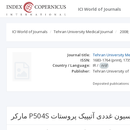
ICI World of Journals
ICI World of Journals
Tehran University Medical Journal
2008;
Journal title:
Tehran University Me
ISSN:
1683-1764
(print)
,
173
Country / Language:
IR
/
n/d
Publisher:
Tehran University of
Deposited publications:
ولیفراسیون غددی آتیپیک پروستات