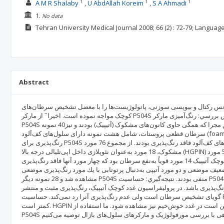
1
1
1
A M R Shalaby
U AbdAllah Koreim
S A Ahmadi
1.
No data
Tehran University Medical Journal
2008; 66
(2)
: 72-79;
Languag
Abstract
انس رکتال و بیوپسی سوزنی، پاتولوژیست‌ها را با معضل تشخیص سرطان‌های
کوچک مواجه نموده است. اخیرا˝ از مارکر P504S جهت تشخیص قطعی سرطان در بیوپسی‌های کوچک استفاده شده است. روش بررسي: رنگ‌آمیزی مارکر
P504S برای 70 نمونه بیوپسی سوزنی پروستات و شش نمونه رزکسیون از طریق مجرا که همگی حاوی کانون‌های مشکوک (آتیپیک) بودند و نیز40 نمونه
سرطان قطعی پروستات، شامل هشت نمونه دارای سلول‌های کف‌آلود (foamy) به‌عمل آمد. يافته‌ها: 36 نمونه از 40 بیوپسی سرطان قطعی، درجاتی از
رنگ‌پذیری برای P504S نشان دادند (حساسیت 90%)؛ دو سرطان کوچک و دو سرطان با سلول‌های کف‌آلود فاقد رنگ‌پذیری بودند. از مجموع 76 مورد
مشکوک، 18 مورد به‌عنوان نئوپلازی داخل اپی‌تلیالی درجه بالا (HGPIN) شناخته شدند که 16 مورد آنها رنگ‌پذیری متوسط منتشر نشان دادند. از 58 مورد
باقیمانده دارای پرولیفراسیون غدد کوچک آتیپیک 14 مورد قویاً به‌نفع سرطان بود که چهار مورد آنها فاقد رنگ‌پذیری P504S بودند. در بین 44 مورد آتیپیک به
رنگ‌پذیری ضعیف موضعی و دو مورد آتیپی به‌دنبال پرتوتابی با يك مورد رنگ‌پذیری موضعی
مشاهده شد و 28 نمونه دیگر P504S منفی بودند. نتيجه‌گيري: حساسیت P504S برای کشف سرطان پروستات از آنچه قبلاً تصور می‌شد پایین‌تر است. منفی
 باشد. در پرولیفراسیون غدد کوچک آتیپیک، رنگ‌پذیری مثبت و منتشر P504S قویاً
گویای تشخیص سرطان است ولی عدم رنگ‌پذیری آنرا رد نمی‌کند. حساسیت P504S برای کشف سلول‌های سرطانی کف‌آلود و کانون‌های کوچک سرطانی
کمتر است. HGPIN غالبا˝ رنگ‌پذیری متوسط منتشر نشان می‌دهد. رنگ‌پذیری ضعیف کانونی ممکن است در غدد خوش‌خيم نیز مشاهده شود. ما استفاده از