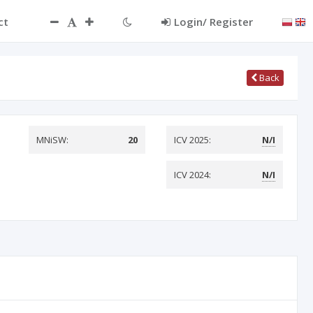
ct
Login/ Register
Back
MNiSW:
20
ICV 2025:
N/I
ICV 2024:
N/I