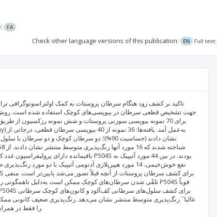
e:
FA
Check other language versions of this publication:
EN
Full tex
تاکید بر کشف زود هنگام سرطان پروستات به کمک اولتراسونوگرافی تر
نفع خوش‌خيمی، 14 مورد هیپرپلازی آدنومی آتیپیک با دو مورد 
تلقّی شدن سرطان‌های کوچک ممکن است به‌دلیل ناهمگونی رنگ‌پذیری
P504S را فقط در همراهی با بررسی مورفولوژیک و مارکرهای سلول‌های بازال توصیه می‌کنیم.