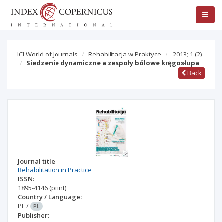
ICI World of Journals
Rehabilitacja w Praktyce
2013; 1
(2)
Siedzenie dynamiczne a zespoły bólowe kręgosłupa
Back
Journal title:
Rehabilitation in Practice
ISSN:
1895-4146
(print)
Country / Language:
PL
/
PL
Publisher: