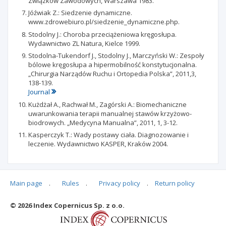
Związków Zawodowych, Warszawa 1983.
Jóźwiak Z.: Siedzenie dynamiczne.
www.zdrowebiuro.pl/siedzenie_dynamiczne.php.
Stodolny J.: Choroba przeciążeniowa kręgosłupa.
Wydawnictwo ZL Natura, Kielce 1999.
Stodolna-Tukendorf J., Stodolny J., Marczyński W.: Zespoły
bólowe kręgosłupa a hipermobilność konstytucjonalna.
„Chirurgia Narządów Ruchu i Ortopedia Polska”, 2011,3,
138-139.
Journal
Kużdżał A., Rachwał M., Zagórski A.: Biomechaniczne
uwarunkowania terapii manualnej stawów krzyżowo-
biodrowych. „Medycyna Manualna”, 2011, 1, 3-12.
Kasperczyk T.: Wady postawy ciała. Diagnozowanie i
leczenie. Wydawnictwo KASPER, Kraków 2004.
Main page
.
Rules
.
Privacy policy
.
Return policy
Articles quoting
© 2026 Index Copernicus Sp. z o.o.
No data