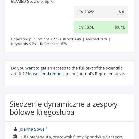
ELAMED Sp. z o.o. Sp.k.
ICV 2025:
N/I
ICV 2024:
57.42
Deposited publications: 627
Full text: 64%
|
Abstract: 97%
|
Keywords: 97%
|
References: 67%
Do you want to get an access to the full text of the scientific
article?
Please send request
to the Journal's Representative.
Siedzenie dynamiczne a zespoły
bólowe kręgosłupa
1
Joanna Sowa
1. fizjoterapeuta, pracownik fi rmy Spondylus Szczecin,