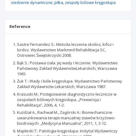
siedzenie dynamiczne
piłka
zespoły bólowe kręgosłupa
Reference
Sastre Fernandez S.: Metoda leczenia skolioz, kifoz i
lordoz. Wydawnictwo Markmed Rehabilitacja SC,
Ostrowiec Świętokrzyski 2008.
Bąk S.: Postawa ciała. Jej wady i leczenie. Wydawnictwo
Państwowy Zakład WydawnictwLekarskich, Warszawa
1965.
Żuk T.: Wady i bóle kręgosłupa. Wydawnictwo Państwowy
Zakład Wydawnictw Lekarskich, Warszawa 1987.
Krasuski M.: Postępowanie diagnostyczno-lecznicze w
zespołach bólowych kręgosłupa. „Prewencja i
Rehabilitacja”, 2006, 4, 1-2.
Kużdżał A., Rachwał M., Zagórski A.: Biomechaniczne
uwarunkowania terapii manualnej stawów krzyżowo-
biodrowych. „Medycyna Manualna”, 2011, 1, 3-12.
Majdecki T.: Patologia kręgosłupa. Instytut Wydawniczy