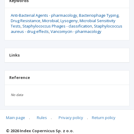
Keywords
Anti-Bacterial Agents - pharmacology
Bacteriophage Typing
Drug Resistance
Microbial
Lysogeny
Microbial Sensitivity
Tests
Staphylococcus Phages - classification
Staphylococcus
aureus - drug effects
Vancomycin - pharmacology
Links
Reference
No data
Main page
.
Rules
.
Privacy policy
.
Return policy
Articles quoting
© 2026 Index Copernicus Sp. z o.o.