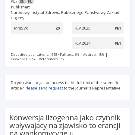
PL
/
EN
PL
Publisher:
Narodowy Instytut Zdrowia Publicznego-Państwowy Zakład
Higieny
MNiSW:
20
ICV 2025:
N/I
ICV 2024:
N/I
Deposited publications: 4965
Full text: 6%
|
Abstract: 18%
|
Keywords: 66%
|
References: 6%
Do you want to get an access to the full text of the scientific
article?
Please send request
to the Journal's Representative.
Konwersja lizogenna jako czynnik
wpływajacy na zjawisko tolerancji
na wankomycyne u