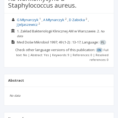
Staphylococcus aureus.
1
2
2
G Młynarczyk
A Młynarczyk
D Zabicka
2
J Jeljaszewicz
1. Zakład Bakteriologii Klinicznej AM w Warszawie.
2.
No
data
Med Dośw Mikrobiol
1997; 49
(1-2)
: 13-17;
Language:
PL
Check other language versions of this publication:
EN
Full
text: No | Abstract: Yes | Keywords: 9 | References: 0 | Resolved
references: 0
Abstract
No data