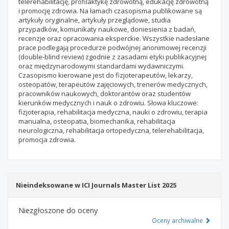
telerehabilitację, profilaktykę zdrowotną, edukację zdrowotną
i promocję zdrowia. Na łamach czasopisma publikowane są
artykuły oryginalne, artykuły przeglądowe, studia
przypadków, komunikaty naukowe, doniesienia z badań,
recenzje oraz opracowania eksperckie. Wszystkie nadesłane
prace podlegają procedurze podwójnej anonimowej recenzji
(double-blind review) zgodnie z zasadami etyki publikacyjnej
oraz międzynarodowymi standardami wydawniczymi.
Czasopismo kierowane jest do fizjoterapeutów, lekarzy,
osteopatów, terapeutów zajęciowych, trenerów medycznych,
pracowników naukowych, doktorantów oraz studentów
kierunków medycznych i nauk o zdrowiu. Słowa kluczowe:
fizjoterapia, rehabilitacja medyczna, nauki o zdrowiu, terapia
manualna, osteopatia, biomechanika, rehabilitacja
neurologiczna, rehabilitacja ortopedyczna, telerehabilitacja,
promocja zdrowia.
Nieindeksowane w ICI Journals Master List 2025
Niezgłoszone do oceny
Oceny archiwalne