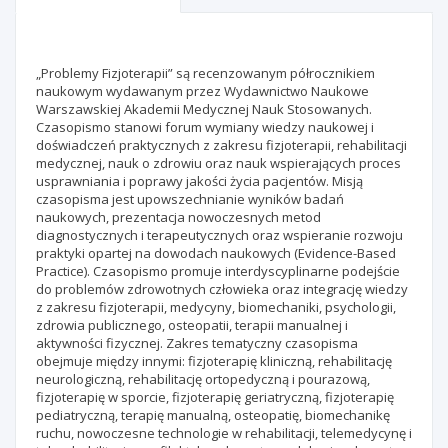
Profil naukowy
Redakcja
Wydawca
„Problemy Fizjoterapii” są recenzowanym półrocznikiem
naukowym wydawanym przez Wydawnictwo Naukowe
Warszawskiej Akademii Medycznej Nauk Stosowanych.
Czasopismo stanowi forum wymiany wiedzy naukowej i
doświadczeń praktycznych z zakresu fizjoterapii, rehabilitacji
medycznej, nauk o zdrowiu oraz nauk wspierających proces
usprawniania i poprawy jakości życia pacjentów. Misją
czasopisma jest upowszechnianie wyników badań
naukowych, prezentacja nowoczesnych metod
diagnostycznych i terapeutycznych oraz wspieranie rozwoju
praktyki opartej na dowodach naukowych (Evidence-Based
Practice). Czasopismo promuje interdyscyplinarne podejście
do problemów zdrowotnych człowieka oraz integrację wiedzy
z zakresu fizjoterapii, medycyny, biomechaniki, psychologii,
zdrowia publicznego, osteopatii, terapii manualnej i
aktywności fizycznej. Zakres tematyczny czasopisma
obejmuje między innymi: fizjoterapię kliniczną, rehabilitację
neurologiczną, rehabilitację ortopedyczną i pourazową,
fizjoterapię w sporcie, fizjoterapię geriatryczną, fizjoterapię
pediatryczną, terapię manualną, osteopatię, biomechanikę
ruchu, nowoczesne technologie w rehabilitacji, telemedycynę i