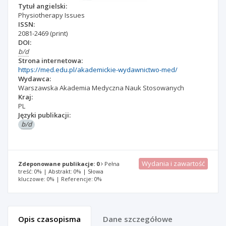
Tytuł angielski:
Physiotherapy Issues
ISSN:
2081-2469
(print)
DOI:
b/d
Strona internetowa:
https://med.edu.pl/akademickie-wydawnictwo-med/
Wydawca:
Warszawska Akademia Medyczna Nauk Stosowanych
Kraj:
PL
Języki publikacji:
b/d
Wydania i zawartość
Zdeponowane publikacje: 0
Pełna
treść: 0% | Abstrakt: 0% | Słowa
kluczowe: 0% | Referencje: 0%
Opis czasopisma
Dane szczegółowe