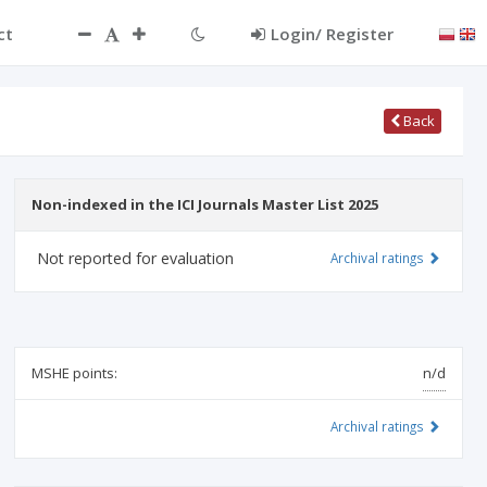
ct
Login/ Register
Back
Non-indexed in the ICI Journals Master List 2025
Not reported for evaluation
Archival ratings
MSHE points:
n/d
Archival ratings