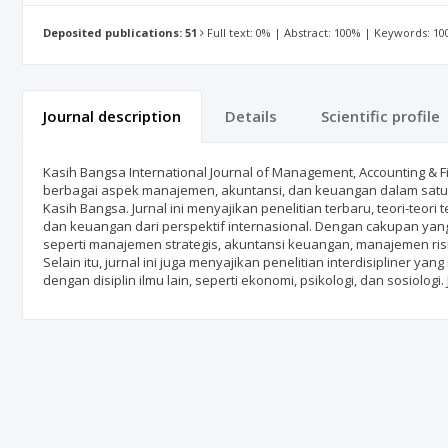
Deposited publications: 51
Full text: 0% | Abstract: 100% | Keywords: 1
Journal description
Details
Scientific profile
Kasih Bangsa International Journal of Management, Accounting &
berbagai aspek manajemen, akuntansi, dan keuangan dalam satu p
Kasih Bangsa. Jurnal ini menyajikan penelitian terbaru, teori-teor
dan keuangan dari perspektif internasional. Dengan cakupan yang 
seperti manajemen strategis, akuntansi keuangan, manajemen risi
Selain itu, jurnal ini juga menyajikan penelitian interdisipliner
dengan disiplin ilmu lain, seperti ekonomi, psikologi, dan sosiologi. Ju