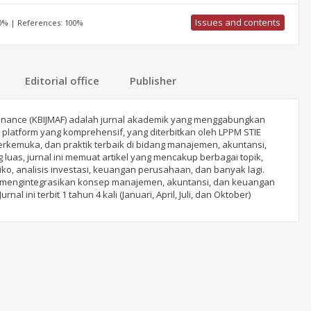
Issues and contents
00% | References: 100%
Editorial office
Publisher
 Finance (KBIJMAF) adalah jurnal akademik yang menggabungkan
latform yang komprehensif, yang diterbitkan oleh LPPM STIE
i terkemuka, dan praktik terbaik di bidang manajemen, akuntansi,
luas, jurnal ini memuat artikel yang mencakup berbagai topik,
ko, analisis investasi, keuangan perusahaan, dan banyak lagi.
 yang mengintegrasikan konsep manajemen, akuntansi, dan keuangan
rnal ini terbit 1 tahun 4 kali (Januari, April, Juli, dan Oktober)