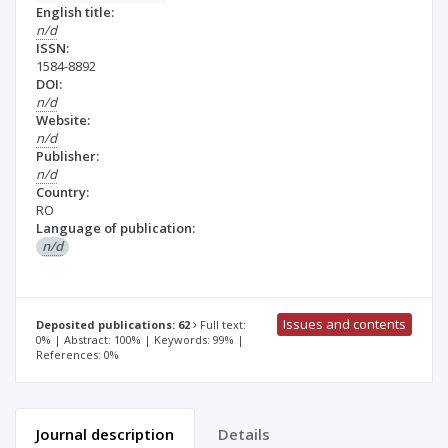
English title:
n/d
ISSN:
1584-8892
DOI:
n/d
Website:
n/d
Publisher:
n/d
Country:
RO
Language of publication:
n/d
Issues and contents
Deposited publications: 62
Full text:
0% | Abstract: 100% | Keywords: 99% |
References: 0%
Journal description
Details