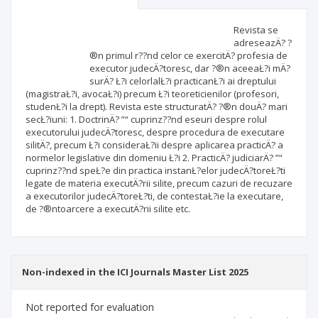
Scientific profile
Editorial office
Revista se
adreseazÄ? ?
®n primul r??nd celor ce exercitÄ? profesia de
Publisher
executor judecÄ?toresc, dar ?®n aceeaŁ?i mÄ?
surÄ? Ł?i celorlalŁ?i practicanŁ?i ai dreptului
(magistraŁ?i, avocaŁ?i) precum Ł?i teoreticienilor (profesori,
studenŁ?i la drept). Revista este structuratÄ? ?®n douÄ? mari
secŁ?iuni: 1. DoctrinÄ? ”“ cuprinz??nd eseuri despre rolul
executorului judecÄ?toresc, despre procedura de executare
silitÄ?, precum Ł?i consideraŁ?ii despre aplicarea practicÄ? a
normelor legislative din domeniu Ł?i 2. PracticÄ? judiciarÄ? ”“
cuprinz??nd speŁ?e din practica instanŁ?elor judecÄ?toreŁ?ti
legate de materia executÄ?rii silite, precum cazuri de recuzare
a executorilor judecÄ?toreŁ?ti, de contestaŁ?ie la executare,
de ?®ntoarcere a executÄ?rii silite etc.
Non-indexed in the ICI Journals Master List 2025
Not reported for evaluation