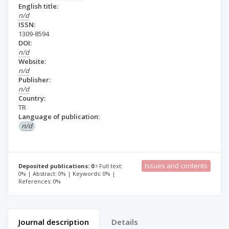
English title:
n/d
ISSN:
1309-8594
DOI:
n/d
Website:
n/d
Publisher:
n/d
Country:
TR
Language of publication:
n/d
Issues and contents
Deposited publications: 0
Full text:
0% | Abstract: 0% | Keywords: 0% |
References: 0%
Journal description
Details