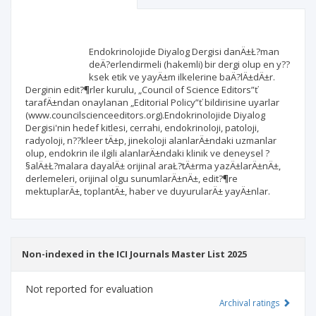
Scientific profile
Editorial office
Endokrinolojide Diyalog Dergisi danÄ±Ł?man
Publisher
deÄ?erlendirmeli (hakemli) bir dergi olup en y??
ksek etik ve yayÄ±m ilkelerine baÄ?lÄ±dÄ±r.
Derginin edit?¶rler kurulu, „Council of Science Editors”ť
tarafÄ±ndan onaylanan „Editorial Policy”ť bildirisine uyarlar
(www.councilscienceeditors.org).Endokrinolojide Diyalog
Dergisi'nin hedef kitlesi, cerrahi, endokrinoloji, patoloji,
radyoloji, n??kleer tÄ±p, jinekoloji alanlarÄ±ndaki uzmanlar
olup, endokrin ile ilgili alanlarÄ±ndaki klinik ve deneysel ?
§alÄ±Ł?malara dayalÄ± orijinal araŁ?tÄ±rma yazÄ±larÄ±nÄ±,
derlemeleri, orijinal olgu sunumlarÄ±nÄ±, edit?¶re
mektuplarÄ±, toplantÄ±, haber ve duyurularÄ± yayÄ±nlar.
Non-indexed in the ICI Journals Master List 2025
Not reported for evaluation
Archival ratings