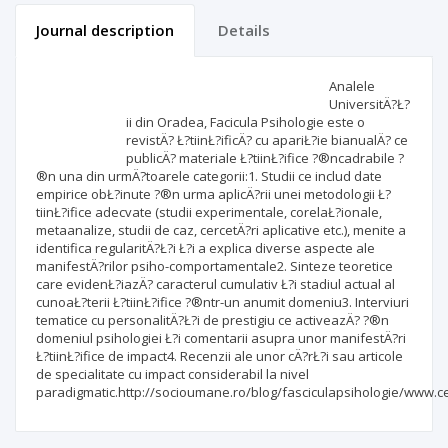
Journal description
Details
Scientific profile
Editorial office
Analele
UniversitÄ?Ł?
ii din Oradea, Facicula Psihologie este o
Publisher
revistÄ? Ł?tiinŁ?ificÄ? cu apariŁ?ie bianualÄ? ce
publicÄ? materiale Ł?tiinŁ?ifice ?®ncadrabile ?
®n una din urmÄ?toarele categorii:1. Studii ce includ date
empirice obŁ?inute ?®n urma aplicÄ?rii unei metodologii Ł?
tiinŁ?ifice adecvate (studii experimentale, corelaŁ?ionale,
metaanalize, studii de caz, cercetÄ?ri aplicative etc.), menite a
identifica regularitÄ?Ł?i Ł?i a explica diverse aspecte ale
manifestÄ?rilor psiho-comportamentale2. Sinteze teoretice
care evidenŁ?iazÄ? caracterul cumulativ Ł?i stadiul actual al
cunoaŁ?terii Ł?tiinŁ?ifice ?®ntr-un anumit domeniu3. Interviuri
tematice cu personalitÄ?Ł?i de prestigiu ce activeazÄ? ?®n
domeniul psihologiei Ł?i comentarii asupra unor manifestÄ?ri
Ł?tiinŁ?ifice de impact4. Recenzii ale unor cÄ?rŁ?i sau articole
de specialitate cu impact considerabil la nivel
paradigmatic.http://socioumane.ro/blog/fasciculapsihologie/www.c