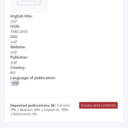
English title:
n/d
ISSN:
1583-2910
DOI:
n/d
Website:
n/d
Publisher:
n/d
Country:
RO
Language of publication:
n/d
Issues and contents
Deposited publications: 66
Full text:
79% | Abstract: 99% | Keywords: 100%
| References: 0%