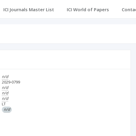
ICI Journals Master List
ICI World of Papers
Conta
n/d
2029-0799
n/d
n/d
n/d
LT
n/d