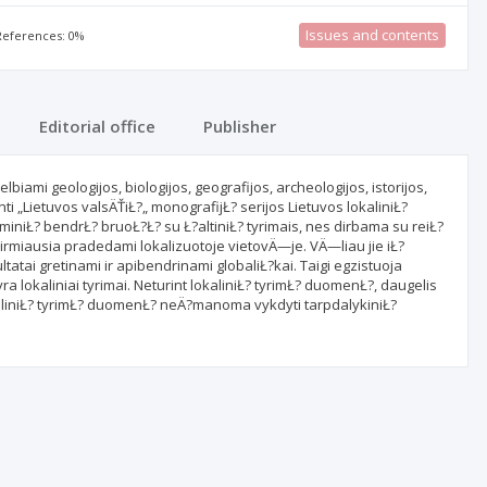
Issues and contents
 References: 0%
Editorial office
Publisher
lbiami geologijos, biologijos, geografijos, archeologijos, istorijos,
ti „Lietuvos valsÄŤiŁ?„ monografijŁ? serijos Lietuvos lokaliniŁ?
miniŁ? bendrŁ? bruoŁ?Ł? su Ł?altiniŁ? tyrimais, nes dirbama su reiŁ?
 pirmiausia pradedami lokalizuotoje vietovÄ—je. VÄ—liau jie iŁ?
tatai gretinami ir apibendrinami globaliŁ?kai. Taigi egzistuoja
yra lokaliniai tyrimai. Neturint lokaliniŁ? tyrimŁ? duomenŁ?, daugelis
okaliniŁ? tyrimŁ? duomenŁ? neÄ?manoma vykdyti tarpdalykiniŁ?