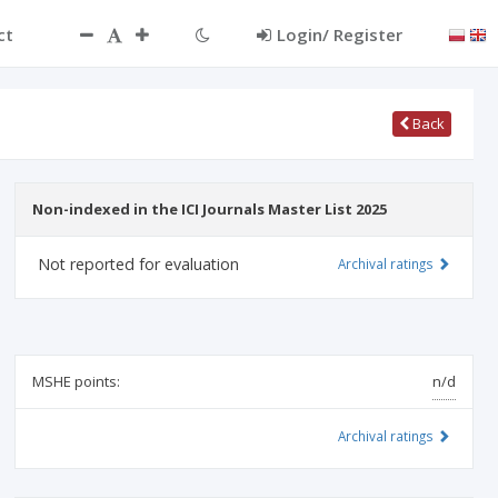
ct
Login/ Register
Back
Non-indexed in the ICI Journals Master List 2025
Not reported for evaluation
Archival ratings
MSHE points:
n/d
Archival ratings