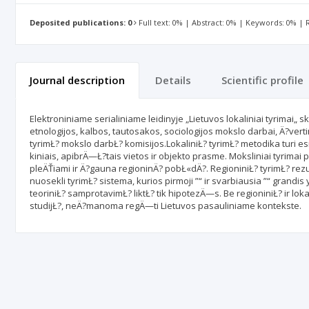
Deposited publications: 0
Full text: 0% | Abstract: 0% | Keywords: 0% |
Journal description
Details
Scientific profile
Elektroniniame serialiniame leidinyje „Lietuvos lokaliniai tyrimai„ ske
etnologijos, kalbos, tautosakos, sociologijos mokslo darbai, Ä?vertin
tyrimŁ? mokslo darbŁ? komisijos.LokaliniŁ? tyrimŁ? metodika turi es
kiniais, apibrÄ—Ł?tais vietos ir objekto prasme. Moksliniai tyrimai
pleÄŤiami ir Ä?gauna regioninÄ? pobŁ«dÄ?. RegioniniŁ? tyrimŁ? rezul
nuosekli tyrimŁ? sistema, kurios pirmoji ”“ ir svarbiausia ”“ grandis 
teoriniŁ? samprotavimŁ? liktŁ? tik hipotezÄ—s. Be regioniniŁ? ir l
studijŁ?, neÄ?manoma regÄ—ti Lietuvos pasauliniame kontekste.