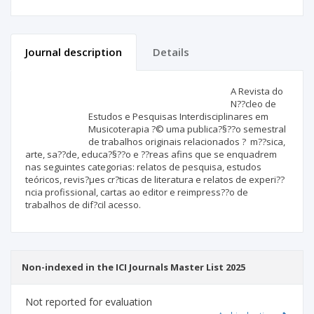
Journal description
Details
Scientific profile
Editorial office
A Revista do
N??cleo de
Estudos e Pesquisas Interdisciplinares em
Publisher
Musicoterapia ?© uma publica?§??o semestral
de trabalhos originais relacionados ? m??sica,
arte, sa??de, educa?§??o e ??reas afins que se enquadrem
nas seguintes categorias: relatos de pesquisa, estudos
teóricos, revis?µes cr?­ticas de literatura e relatos de experi??
ncia profissional, cartas ao editor e reimpress??o de
trabalhos de dif?­cil acesso.
Non-indexed in the ICI Journals Master List 2025
Not reported for evaluation