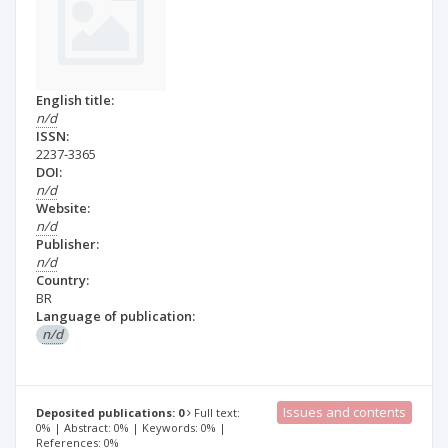
English title:
n/d
ISSN:
2237-3365
DOI:
n/d
Website:
n/d
Publisher:
n/d
Country:
BR
Language of publication:
n/d
Issues and contents
Deposited publications: 0
Full text:
0% | Abstract: 0% | Keywords: 0% |
References: 0%