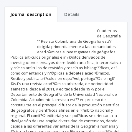
Journal description
Details
Scientific profile
Editorial office
Cuadernos
de Geografia
”“ Revista Colombiana de Geografia est??
Publisher
dirigida primordialmente a las comunidades
acad?©micas e investigativas de geógrafos.
Publica art?­culos originales e in?©ditos derivados de
investigaciones ensayos de reflexión anal?­tica, interpretativa
y cr?­tica art?­culos de revisión y rese?±as bibliogr??ficas, as?­
como comentarios y r?©plicas a debates acad?©micos.
Recibe y publica art?­culos en espa?±ol, portugu?©s e ingl?
©s.Es una revista acad?©mica arbitrada, de periodicidad
semestral desde el 2011, y editada desde 1979 por el
Departamento de Geograf?­a de la Universidad Nacional de
Colombia. Actualmente la revista est?? en proceso de
constituirse en el principal difusor de la producción cient?­fica
de geógrafos y cient?­ficos afines en el ??mbito nacional y
regional. El comit?© editorial y sus pol?­ticas se orientan a la
divulgación de una amplia diversidad de contenidos, dando
cabida a las diferentes variantes de la Geograf?­a humana y
f?­sica, a la vez que promueve su libre consulta a trav?©s del