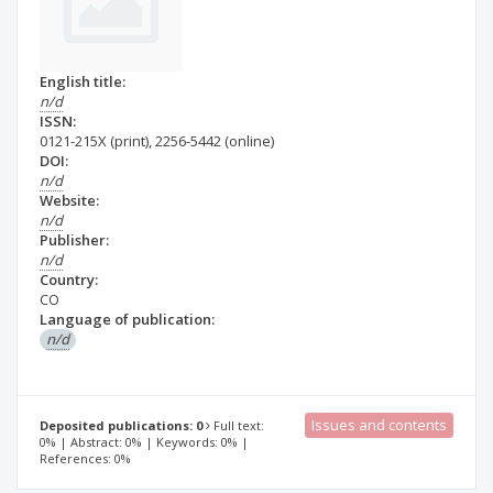
English title:
n/d
ISSN:
0121-215X
(print)
,
2256-5442
(online)
DOI:
n/d
Website:
n/d
Publisher:
n/d
Country:
CO
Language of publication:
n/d
Issues and contents
Deposited publications: 0
Full text:
0% | Abstract: 0% | Keywords: 0% |
References: 0%