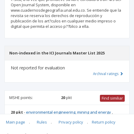
Open Journal System, disponible en
www.cuadernosdegeografia.unal.edu.co. Se entiende que la
revista se reserva los derechos de reproducción y
publicación de los art?­culos en cualquier medio impreso o
digital que permita el acceso p??blico a ella.
Non-indexed in the ICI Journals Master List 2025
Not reported for evaluation
Archival ratings
MSHE points:
20
pkt
Find similiar
20 pkt
-
environmental engineering, mining and energy
,
earth and related environmental sciences
,
agriculture and
Main page
.
Rules
.
Privacy policy
.
Return policy
horticulture
,
socio-economic geography and spatial
management