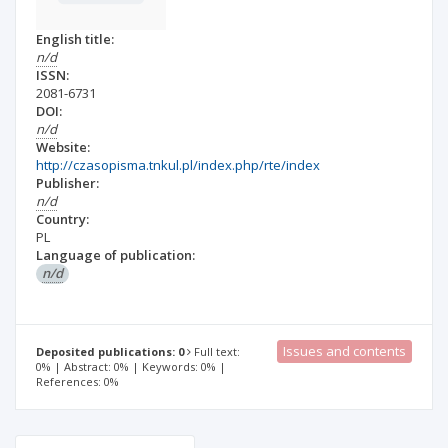
English title:
n/d
ISSN:
2081-6731
DOI:
n/d
Website:
http://czasopisma.tnkul.pl/index.php/rte/index
Publisher:
n/d
Country:
PL
Language of publication:
n/d
Issues and contents
Deposited publications: 0
Full text:
0% | Abstract: 0% | Keywords: 0% |
References: 0%