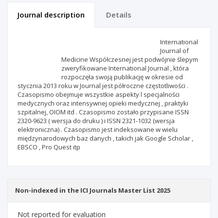
Journal description
Details
Scientific profile
Editorial office
International
Journal of
Medicine Współczesnej jest podwójnie ślepym
Publisher
zweryfikowane International Journal , która
rozpoczęła swoją publikację w okresie od
stycznia 2013 roku w Journal jest półroczne częstotliwości .
Czasopismo obejmuje wszystkie aspekty l specjalności
medycznych oraz intensywnej opieki medycznej , praktyki
szpitalnej, OIOM itd . Czasopismo zostało przypisane ISSN
2320-9623 ( wersja do druku ) i ISSN 2321-1032 (wersja
elektroniczna) . Czasopismo jest indeksowane w wielu
międzynarodowych baz danych , takich jak Google Scholar ,
EBSCO , Pro Quest itp
Non-indexed in the ICI Journals Master List 2025
Not reported for evaluation