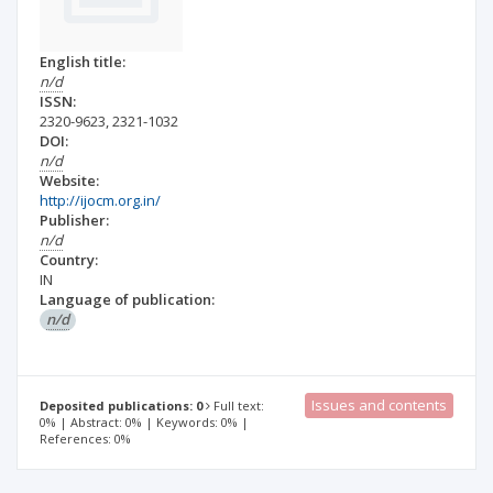
English title:
n/d
ISSN:
2320-9623
,
2321-1032
DOI:
n/d
Website:
http://ijocm.org.in/
Publisher:
n/d
Country:
IN
Language of publication:
n/d
Issues and contents
Deposited publications: 0
Full text:
0% | Abstract: 0% | Keywords: 0% |
References: 0%