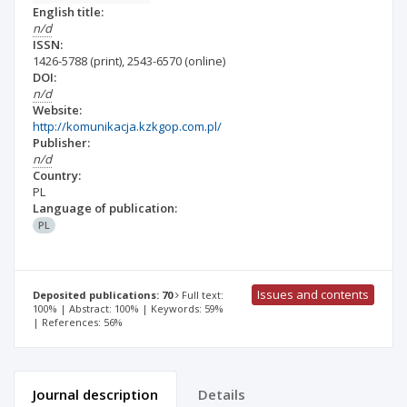
English title:
n/d
ISSN:
1426-5788
(print)
,
2543-6570
(online)
DOI:
n/d
Website:
http://komunikacja.kzkgop.com.pl/
Publisher:
n/d
Country:
PL
Language of publication:
PL
Issues and contents
Deposited publications: 70
Full text:
100% | Abstract: 100% | Keywords: 59%
| References: 56%
Journal description
Details