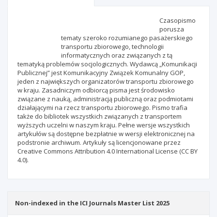
Scientific profile
Editorial office
Czasopismo
porusza
tematy szeroko rozumianego pasażerskiego
Publisher
transportu zbiorowego, technologii
informatycznych oraz związanych z tą
tematyką problemów socjologicznych. Wydawcą „Komunikacji
Publicznej” jest Komunikacyjny Związek Komunalny GOP,
jeden z największych organizatorów transportu zbiorowego
w kraju. Zasadniczym odbiorcą pisma jest środowisko
związane z nauką, administracją publiczną oraz podmiotami
działającymi na rzecz transportu zbiorowego. Pismo trafia
także do bibliotek wszystkich związanych z transportem
wyższych uczelni w naszym kraju. Pełne wersje wszystkich
artykułów są dostępne bezpłatnie w wersji elektronicznej na
podstronie archiwum. Artykuły są licencjonowane przez
Creative Commons Attribution 4.0 International License (CC BY
4.0).
Non-indexed in the ICI Journals Master List 2025