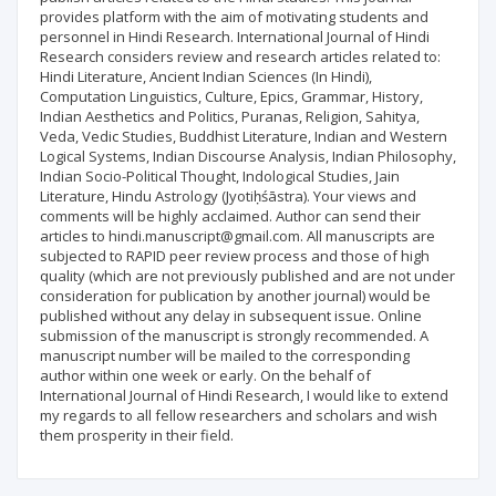
provides platform with the aim of motivating students and
personnel in Hindi Research. International Journal of Hindi
Research considers review and research articles related to:
Hindi Literature, Ancient Indian Sciences (In Hindi),
Computation Linguistics, Culture, Epics, Grammar, History,
Indian Aesthetics and Politics, Puranas, Religion, Sahitya,
Veda, Vedic Studies, Buddhist Literature, Indian and Western
Logical Systems, Indian Discourse Analysis, Indian Philosophy,
Indian Socio-Political Thought, Indological Studies, Jain
Literature, Hindu Astrology (Jyotiḥśāstra). Your views and
comments will be highly acclaimed. Author can send their
articles to hindi.manuscript@gmail.com. All manuscripts are
subjected to RAPID peer review process and those of high
quality (which are not previously published and are not under
consideration for publication by another journal) would be
published without any delay in subsequent issue. Online
submission of the manuscript is strongly recommended. A
manuscript number will be mailed to the corresponding
author within one week or early. On the behalf of
International Journal of Hindi Research, I would like to extend
my regards to all fellow researchers and scholars and wish
them prosperity in their field.