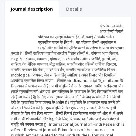
Journal description
Details
Scientific profile
Editorial office
इंटरनेशनल जर्नल
ऑफ़ हिन्दी रिसर्च
पत्रिका का प्राइम फोकस हिंदी की पढ़ाई से संबंधित लेख
Publisher
प्रकाशित करने के लिए है। यह पत्रिका हिन्दी अनुसंधान में
छात्रों और कर्मियों को प्रेरित करने के उद्देश्य के साथ मंच प्रदान
करता है। हिन्दी साहित्यए प्राचीन भारतीय विज्ञान (हिन्दी में), संगणना भाषा विज्ञान,
संस्कृति, महाकाव्य, व्याकरण, इतिहास, भारतीय सौंदर्य और राजनीति, पुराणों, धर्म,
साहित्य, वेद, वैदिक अध्ययन, बौद्ध साहित्य, भारतीय और पश्चिमी तार्किक सिस्टम,
भारतीय प्रवचन विश्लेषण, भारतीय दर्शन, भारतीय सामाजिक-राजनीतिक चिंतन,
Indological अध्ययन, जैन साहित्य, हिंदू ज्योतिष । अपने विचार और टिप्पणियां
अत्यधिक प्रशंसित किया जाएगा। लेखक hindi.manuscript@gmail.com के
लिए अपने लेख भेज सकते हैं। सभी पांडुलिपियों त्वरित समकक्ष समीक्षा प्रक्रिया और
(पहले प्रकाशित नहीं और एक अन्य पत्रिका के प्रकाशन के लिए विचाराधीन नहीं कर
रहे हैं जो कर रहे हैं) के लिए उच्च गुणवत्ता के उन लोगों के बाद के अंक में बिना किसी
देरी के प्रकाशित किया जाएगा के अधीन हैं। पांडुलिपि के ऑनलाइन जमा करने की
जोरदार सिफारिश की है। एक पांडुलिपि नंबर एक सप्ताह या जल्दी के भीतर इसी
लेखक के लिए भेज दिया जाएगा। हिन्दी रिसर्च इंटरनेशनल जर्नल की ओर से, मैं अपने
सभी साथी शोधकर्ताओं और विद्वानों के लिए मेरे संबंध बढ़ाने और उन्हें अपने क्षेत्र में
समृद्धि की कामना करता हूं। International Journal of Hindi Research is
a Peer Reviewed Journal. Prime focus of the journal is to
publish articles related to the Hindi studies. This journal