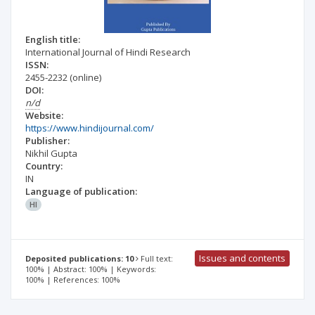
English title:
International Journal of Hindi Research
ISSN:
2455-2232
(online)
DOI:
n/d
Website:
https://www.hindijournal.com/
Publisher:
Nikhil Gupta
Country:
IN
Language of publication:
HI
Issues and contents
Deposited publications: 10
Full text:
100% | Abstract: 100% | Keywords:
100% | References: 100%