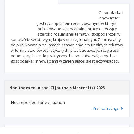
Scientific profile
Editorial office
Gospodarka i
innowacje"
jest czasopismem recenzowanym, w którym
Publisher
publikowane są oryginalne prace dotyczące
szeroko rozumianej tematyki gospodarczej w
kontekście światowym, krajowym i regionalnym. Zapraszamy
do publikowania na łamach czasopisma oryginalnych tekstów
w formie studiów teoretycznych, prac badawczych czy treści
odnoszących się do praktycznych aspektów związanych z
gospodarką i innowacjami w zmieniającej się rzeczywistości.
Non-indexed in the ICI Journals Master List 2025
Not reported for evaluation
Archival ratings
MSHE points:
n/d