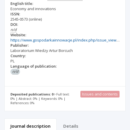
English title:
Economy and innovations
ISSN:
2545-0573
(online)
DOI:
n/d
Website:
https://www.gospodarkainnowacje.pl/index.php/issue_view_32/issue/archive
Publisher:
Laboratorium Wiedzy Artur Borcuch
Country:
PL
Language of publication:
n/d
Issues and contents
Deposited publications: 0
Full text:
0% | Abstract: 0% | Keywords: 0% |
References: 0%
Journal description
Details