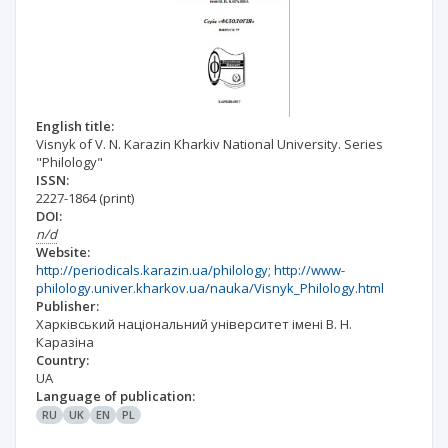
English title:
Visnyk of V. N. Karazin Kharkiv National University. Series
"Philology"
ISSN:
2227-1864
(print)
DOI:
n/d
Website:
http://periodicals.karazin.ua/philology; http://www-
philology.univer.kharkov.ua/nauka/Visnyk_Philology.html
Publisher:
Харківський національний університет імені В. Н.
Каразіна
Country:
UA
Language of publication:
RU
UK
EN
PL