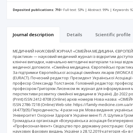
Deposited publications: 710
Full text: 53% | Abstract: 99% | Keywords: 
Journal description
Details
Scientific profile
МЕДИЧНИЙ НАУКОВИЙ ЖУРНАЛ «СІМЕЙНА МЕДИЦИНА. ЄВРОПЕЙСЬ
практики» — науковий медичний журнал із відкритим доступом 
клінічні випадки, навчально-методичні матеріали та інші відом
медичної допомоги. «Сімейна медицина. Європейські практики»
За підтримки Європейської асоціації сімейних лікарів (WONCA 
(EURACT). Почесний редактор: Президент Української Асоціаці
професор Олександр Толстанов. Головний редактор: професор 
професором Григорієм Лисенком як журнал для інформування м
перспективи розвитку сімейної медицини в Україні). До 2022 
(Print) ISSN 2412-8708 (Online) архів номерів Нова назва: «СІ
ISSN 2786-7218 (Online) Web-site: https://family-medicine.com.ua/i
(4:477)(05) Періодичність: 4 рази на рік Мова видання: українс
Університет Охорони Здоров'я України імені П. Л. Шупика Гром
Громадська організація «Всеукраїнська асоціація безперервної
«Професіонал-Івент» Свідоцтво про державну реєстрацію: Серія
наукових фахових видань України з 28.12.2019 категорія «Б» в га