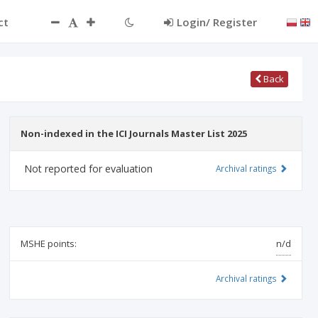
ct
Login/ Register
Back
Non-indexed in the ICI Journals Master List 2025
Not reported for evaluation
Archival ratings
MSHE points:
n/d
Archival ratings