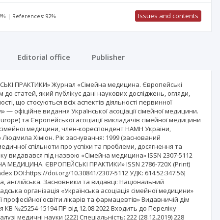
Issues and contents
92% | References: 92%
Editorial office
Publisher
КІ ПРАКТИКИ» Журнал «Сімейна медицина. Європейські
до статей, який публікує дані наукових досліджень, огляди,
ості, що стосуються всіх аспектів діяльності первинної
 — офіційне видання Української асоціації сімейної медицини.
Europe) та Європейської асоціації викладачів сімейної медицини
ї сімейної медицини, член-кореспондент НАМН України,
Людмила Хіміон. Рік заснування: 1999 (заснований
едичної спільноти про успіхи та проблеми, досягнення та
року видавався під назвою «Сімейна медицина» ISSN 2307-5112
МЕЙНА МЕДИЦИНА. ЄВРОПЕЙСЬКІ ПРАКТИКИ» ISSN 2786-720X (Print)
ndex DOI:https://doi.org/10.30841/2307-5112 УДК: 614.52:347.56]
ька, англійська. Засновники та видавці: Національний
адська організація «Українська асоціація сімейної медицини»
 професійної освіти лікарів та фармацевтів» Видавничій дім
 КВ №25254-15194 ПР від 12.08.2022 Входить до Переліку
лузі медичні науки (222) Спецiальнiсть: 222 (28.12.2019) 228