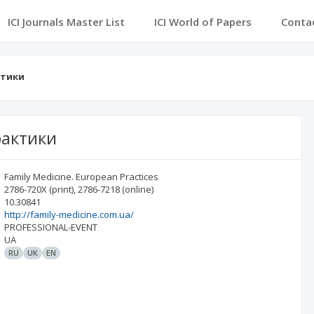
ICI Journals Master List
ICI World of Papers
Conta
ктики
рактики
Family Medicine. European Practices
2786-720X
(print)
,
2786-7218
(online)
10.30841
http://family-medicine.com.ua/
PROFESSIONAL-EVENT
UA
RU
UK
EN