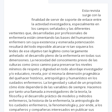
Scientific profile
Editorial office
Esta revista
surge con la
finalidad de servir de soporte de enlace entre
Publisher
la actividad investigadora, especialmente en
los campos señalados y las diferentes
vertientes que, desarrolladas por profesionales de
enfermería están cimentando las bases del humanismo
enfermero sin cuya existencia y esmerada potenciación
resultará del todo imposible alcanzar ni tan siquiera los
lindes de ese objetivo tan legítimo como largamente
anhelado: el desarrollo pleno de la enfermería en todas sus
dimensiones. La necesidad del conocimiento previo de las
culturas como único camino para preservar los niveles
mínimos de respeto y dignidad en todo abordaje investigador
y/o educativo, revela, por sí misma la dimensión pragmática
del quehacer histórico, antropológico y humanístico en los
cuidados enfermeros. La longevidad y salud de un propósito
cómo éste dependerá de las variables de siempre. Hacemos
por tanto una llamada a investigadores de la teoría, la
filosofía y el desarrollo práctico de modelos y métodos
enfermeros, la historia de la enfermería, la antropología de
los cuidados enfermeros, la fenomenología y, por ende, a los
compañeros y compañeras interesados en publicar sus