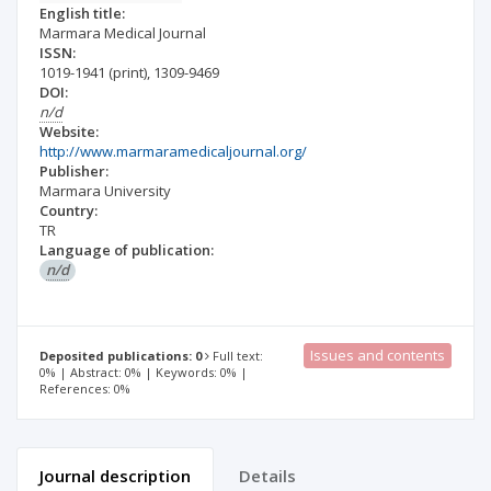
English title:
Marmara Medical Journal
ISSN:
1019-1941
(print)
,
1309-9469
DOI:
n/d
Website:
http://www.marmaramedicaljournal.org/
Publisher:
Marmara University
Country:
TR
Language of publication:
n/d
Issues and contents
Deposited publications: 0
Full text:
0% | Abstract: 0% | Keywords: 0% |
References: 0%
Journal description
Details