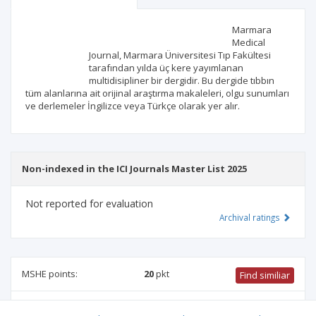
Scientific profile
Editorial office
Marmara
Medical
Journal, Marmara Üniversitesi Tıp Fakültesi
Publisher
tarafından yılda üç kere yayımlanan
multidisipliner bir dergidir. Bu dergide tıbbın
tüm alanlarına ait orijinal araştırma makaleleri, olgu sunumları
ve derlemeler İngilizce veya Türkçe olarak yer alır.
Non-indexed in the ICI Journals Master List 2025
Not reported for evaluation
Archival ratings
MSHE points:
20
pkt
Find similiar
20 pkt
-
pharmacology and pharmacy
,
biotechnology
,