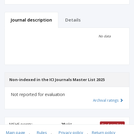
Journal description
Details
Scientific profile
Editorial office
No data
Publisher
Non-indexed in the ICI Journals Master List 2025
Not reported for evaluation
Archival ratings
MSHE points:
20
pkt
Find similiar
Main page
.
Rules
.
Privacy policy
.
Return policy