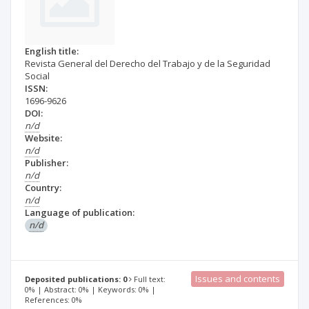
English title:
Revista General del Derecho del Trabajo y de la Seguridad
Social
ISSN:
1696-9626
DOI:
n/d
Website:
n/d
Publisher:
n/d
Country:
n/d
Language of publication:
n/d
Issues and contents
Deposited publications: 0
Full text:
0% | Abstract: 0% | Keywords: 0% |
References: 0%