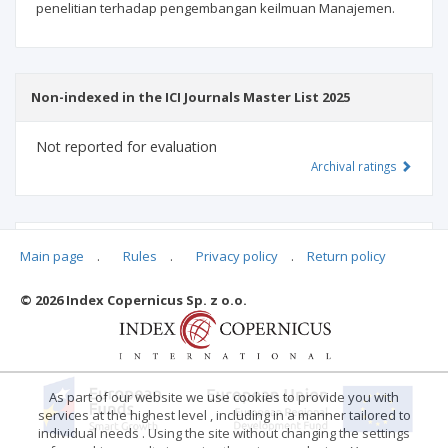
penelitian terhadap pengembangan keilmuan Manajemen.
Non-indexed in the ICI Journals Master List 2025
Not reported for evaluation
Archival ratings
MSHE points:
n/d
Main page
.
Rules
.
Privacy policy
.
Return policy
© 2026 Index Copernicus Sp. z o.o.
Archival ratings
As part of our website we use cookies to provide you with
services at the highest level , including in a manner tailored to
individual needs . Using the site without changing the settings