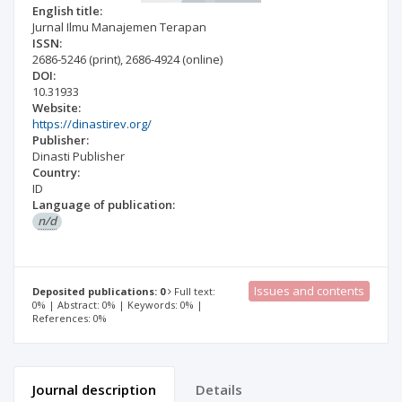
English title:
Jurnal Ilmu Manajemen Terapan
ISSN:
2686-5246
(print)
,
2686-4924
(online)
DOI:
10.31933
Website:
https://dinastirev.org/
Publisher:
Dinasti Publisher
Country:
ID
Language of publication:
n/d
Issues and contents
Deposited publications: 0
Full text:
0% | Abstract: 0% | Keywords: 0% |
References: 0%
Journal description
Details