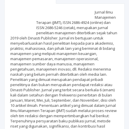
Scientific profile
Editorial office
Jurnal Ilmu
Manajemen
Terapan (JIMT), ISSN 2686-4924 (online) dan
Publisher
ISSN 2686-5246 (cetak), merupakan jurnal
penelitian manajemen diterbitkan sejak tahun
2019 oleh Dinasti Publisher. Jurnal ini bertujuan untuk
menyebarluaskan hasil penelitian kepada para akademisi,
praktisi, mahasiswa, dan pihak lain yang berminat di bidang
manajemen yang meliputi manajemen keuangan,
manajemen pemasaran, manajemen operasional,
manajemen sumber daya manusia, manajemen
pengetahuan, manajemen inovasi, dll. Redaksi menerima
naskah yang belum pernah diterbitkan oleh media lain.
Penelitian yang dimuat merupakan pendapat pribadi
penelitinya dan bukan merupakan pendapat redaksi atau
Dinasti Publisher. Jurnal yang terbit secara berkala 6 (enam)
kali dalam setahun dengan frekwensi penerbitan di bulan
Januari, Maret, Mei, Juli, September, dan November, diisi oleh
10 artikel ilmiah. Penentuan artikel yang dimuat dalam Jurnal
Ilmu Manajemen Terapan (JIMT) sudah melalui proses review
oleh tim redaksi dengan mempertimbangkan hal berikut:
Terpenuhinya persyaratan baku publikasi jurnal, metode
riset yang digunakan, signifikansi, dan kontribusi hasil