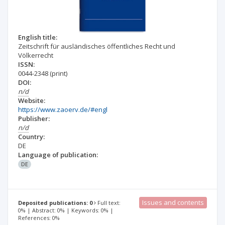
English title:
Zeitschrift für ausländisches öffentliches Recht und
Völkerrecht
ISSN:
0044-2348
(print)
DOI:
n/d
Website:
https://www.zaoerv.de/#engl
Publisher:
n/d
Country:
DE
Language of publication:
DE
Issues and contents
Deposited publications: 0
Full text:
0% | Abstract: 0% | Keywords: 0% |
References: 0%