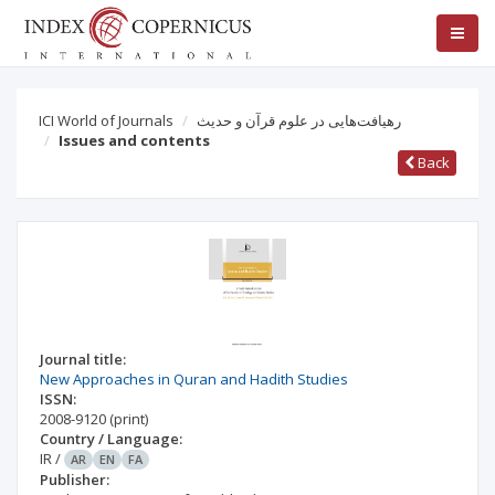
ICI World of Journals
رهیافت‌هایی در علوم قرآن و حدیث
Issues and contents
Back
Journal title:
New Approaches in Quran and Hadith Studies
ISSN:
2008-9120
(print)
Country / Language:
IR
/
AR
EN
FA
Publisher: