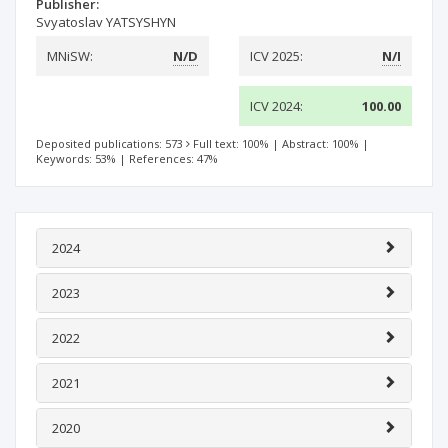
Publisher:
Svyatoslav YATSYSHYN
MNiSW:
N/D
ICV 2025:
N/I
ICV 2024:
100.00
Deposited publications: 573
Full text: 100%
|
Abstract: 100%
|
Keywords: 53%
|
References: 47%
2024
2023
2022
2021
2020