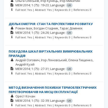
Ольга Олеськів
Ігор Кунець
Ігор Микитин
MEM
2014; 1
(75)
: 19-23;
Language:
UK
Full text: Yes | Abstract: Yes | Keywords: 0 | References: 0
ДІЕЛЬКОМЕТРІЯ: СТАН ТА ПЕРСПЕКТИВИ РОЗВИТКУ
Роман Івах
Богдан Стадник
Тарас Домінюк
MEM
2014; 1
(75)
: 24-26;
Language:
UK
Full text: Yes | Abstract: Yes | Keywords: 0 | References: 0
ПОБУДОВА ШКАЛ ВІРТУАЛЬНИХ ВИМІРЮВАЛЬНИХ
ПРИЛАДІВ
Андрій Озгович
Ігор Ліхновський
Олена Тищенко
Андрій Кузій
MEM
2014; 1
(75)
: 27-31;
Language:
UK
Full text: Yes | Abstract: Yes | Keywords: 0 | References: 0
МЕТОД ВИЗНАЧЕННЯ ПОХИБКИ ТЕРМОЕЛЕКТРИЧНИХ
ПЕРЕТВОРЮВАЧІВ НА МІСЦІ ЕКСПЛУАТАЦІЇ
Орест Кочан
MEM
2014; 1
(75)
: 32-39;
Language:
UK
Full text: Yes | Abstract: Yes | Keywords: 0 | References: 0