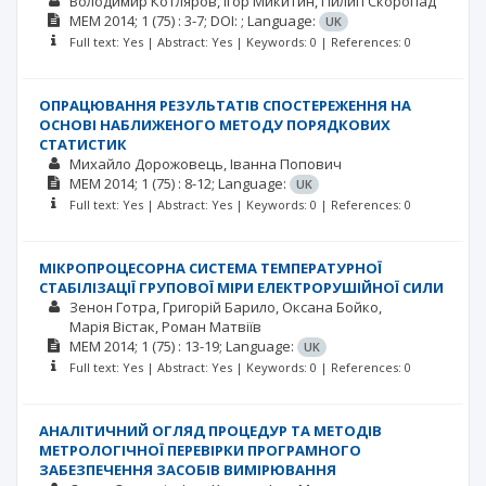
Володимир Котляров
Ігор Микитин
Пилип Скоропад
MEM
2014; 1
(75)
: 3-7;
DOI: ;
Language:
UK
Full text: Yes | Abstract: Yes | Keywords: 0 | References: 0
ОПРАЦЮВАННЯ РЕЗУЛЬТАТІВ СПОСТЕРЕЖЕННЯ НА
ОСНОВІ НАБЛИЖЕНОГО МЕТОДУ ПОРЯДКОВИХ
СТАТИСТИК
Михайло Дорожовець
Іванна Попович
MEM
2014; 1
(75)
: 8-12;
Language:
UK
Full text: Yes | Abstract: Yes | Keywords: 0 | References: 0
МІКРОПРОЦЕСОРНА СИСТЕМА ТЕМПЕРАТУРНОЇ
СТАБІЛІЗАЦІЇ ГРУПОВОЇ МІРИ ЕЛЕКТРОРУШІЙНОЇ СИЛИ
Зенон Готра
Григорій Барило
Оксана Бойко
Марія Вістак
Роман Матвіїв
MEM
2014; 1
(75)
: 13-19;
Language:
UK
Full text: Yes | Abstract: Yes | Keywords: 0 | References: 0
АНАЛІТИЧНИЙ ОГЛЯД ПРОЦЕДУР ТА МЕТОДІВ
МЕТРОЛОГІЧНОЇ ПЕРЕВІРКИ ПРОГРАМНОГО
ЗАБЕЗПЕЧЕННЯ ЗАСОБІВ ВИМІРЮВАННЯ