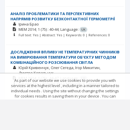
АНАЛІЗ ПРОБЛЕМАТИКИ ТА ПЕРСПЕКТИВНИХ
НАПРЯМІВ РОЗВИТКУ БЕЗКОНТАКТНОЇ ТЕРМОМЕТРІЇ
Ірина Брао
MEM
2014; 1
(75)
: 40-44;
Language:
UK
Full text: Yes | Abstract: Yes | Keywords: 0 | References: 0
ДОСЛІДЖЕННЯ ВПЛИВУ НЕ ТЕМПЕРАТУРНИХ ЧИННИКІВ
НА ВИМІРЮВАННЯ ТЕМПЕРАТУРИ ОБ’ЄКТУ МЕТОДОМ
КОМБІНАЦІЙНОГО РОЗСІЮВАННЯ СВІТЛА
Юрій Кривенчук
Олег Сегеда
Ігор Микитин
Дмитро Ковальчук
MEM
2014; 1
(75)
: 44-47;
Language:
UK
As part of our website we use cookies to provide you with
Full text: Yes | Abstract: Yes | Keywords: 0 | References: 0
services at the highest level , including in a manner tailored to
individual needs . Using the site without changing the settings
for cookies results in saving them in your device . You can
ФОРМУЛЮВАННЯ ЗАСАД ДЛЯ РОЗРОБЛЕННЯ
change cookies’ settings any time you want in your web
МЕТОДИКИ ОЦІНЮВАННЯ ЯКОСТІ МЕДИЧНИХ ПОСЛУГ
browser. More details in our Cookies Policy
Олеся Чабан
Оксана Бойко
Got it!
MEM
2014; 1
(75)
: 48-51;
Language:
UK
Full text: Yes | Abstract: Yes | Keywords: 0 | References: 0