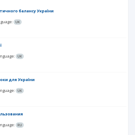
тичного балансу України
guage:
UK
ї
nguage:
UK
оки для України
nguage:
UK
ользования
nguage:
RU