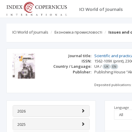
ICI World of Journals
ICI World of Journals
Економіка промисловості
Issues and 
Journal title:
Scientific and practi
ISSN:
1562-109X
(print)
,
230
Country / Language:
UA
/
UK
EN
Publisher:
Publishing House “
Deposited publications:
Language
2026
2025