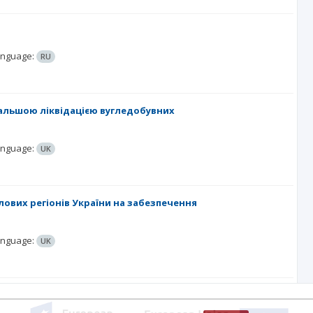
nguage:
RU
дальшою ліквідацією вугледобувних
nguage:
UK
лових регіонів України на забезпечення
nguage:
UK