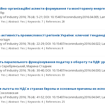
йно-організаційні аспекти формування та моніторингу енерге
 Лір
y of Industry
2016; 76
(4)
: 5-21;
DOI: 10.15407/econindustry2016.04.005;
Lan
t: Yes | Abstract: Yes | Keywords: 7 | References: 28
 активність промисловості регіонів України: ключові тенденці
на Іщук
y of Industry
2016; 76
(4)
: 22-29;
DOI: 10.15407/econindustry2016.04.022;
La
t: Yes | Abstract: Yes | Keywords: 4 | References: 8
ь паралельного функціонування податку з обороту та ПДВ: ур
о Серебрянський
Марина Стадник
y of Industry
2016; 76
(4)
: 30-40;
DOI: 10.15407/econindustry2016.04.030;
La
t: Yes | Abstract: Yes | Keywords: 6 | References: 33
 льготы по НДС в странах Европы и основные причины их исп
Соколовская
y of Industry
2016; 76
(4)
: 41-52;
DOI: 10.15407/econindustry2016.04.041;
La
t: Yes | Abstract: Yes | Keywords: 4 | References: 25