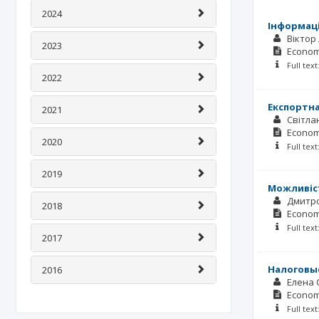
2024
Інформаці
Віктор
2023
Econom
Full tex
2022
Експортна
2021
Світла
Econom
2020
Full tex
2019
Можливіст
Дмитр
2018
Econom
Full tex
2017
Налоговые
2016
Елена 
Econom
Full tex