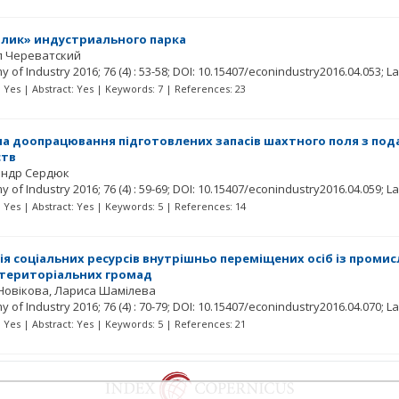
лик» индустриального парка
л Череватский
y of Industry
2016; 76
(4)
: 53-58;
DOI: 10.15407/econindustry2016.04.053;
La
t: Yes | Abstract: Yes | Keywords: 7 | References: 23
на доопрацювання підготовлених запасів шахтного поля з по
ств
андр Сердюк
y of Industry
2016; 76
(4)
: 59-69;
DOI: 10.15407/econindustry2016.04.059;
La
t: Yes | Abstract: Yes | Keywords: 5 | References: 14
ія соціальних ресурсів внутрішньо переміщених осіб із промис
 територіальних громад
Новікова
Лариса Шамілева
y of Industry
2016; 76
(4)
: 70-79;
DOI: 10.15407/econindustry2016.04.070;
La
t: Yes | Abstract: Yes | Keywords: 5 | References: 21