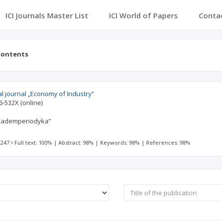
ICI Journals Master List
ICI World of Papers
Conta
contents
cal journal „Economy of Industry”
6-532X
(online)
Akademperiodyka”
 247
Full text: 100%
|
Abstract: 98%
|
Keywords: 98%
|
References: 98%