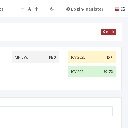
ct
Login/ Register
Back
MNiSW:
N/D
ICV 2025:
E/P
ICV 2024:
90.72