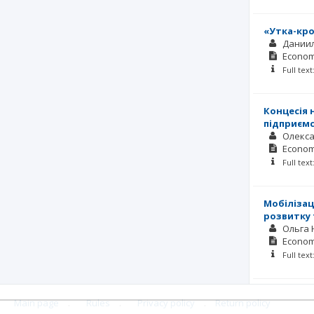
«Утка-кро
Дании
Econom
Full tex
Концесія 
підприєм
Олекс
Econom
Full tex
Мобілізац
розвитку
Ольга 
Econom
Full tex
Main page
.
Rules
.
Privacy policy
.
Return policy