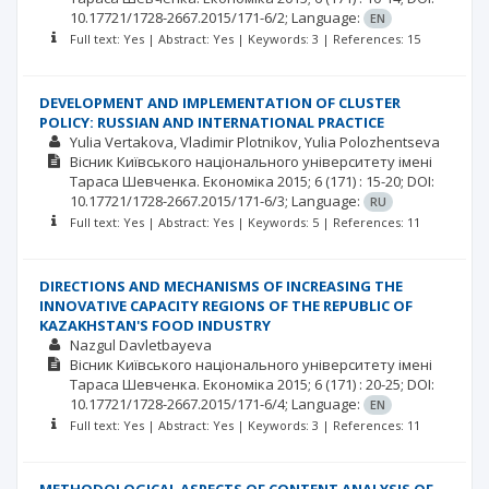
10.17721/1728-2667.2015/171-6/2;
Language:
EN
Full text: Yes | Abstract: Yes | Keywords: 3 | References: 15
DEVELOPMENT AND IMPLEMENTATION OF CLUSTER
POLICY: RUSSIAN AND INTERNATIONAL PRACTICE
Yulia Vertakova
Vladimir Plotnikov
Yulia Polozhentseva
Вісник Київського національного університету імені
Тараса Шевченка. Економіка
2015; 6
(171)
: 15-20;
DOI:
10.17721/1728-2667.2015/171-6/3;
Language:
RU
Full text: Yes | Abstract: Yes | Keywords: 5 | References: 11
DIRECTIONS AND MECHANISMS OF INCREASING THE
INNOVATIVE CAPACITY REGIONS OF THE REPUBLIC OF
KAZAKHSTAN'S FOOD INDUSTRY
Nazgul Davletbayeva
Вісник Київського національного університету імені
Тараса Шевченка. Економіка
2015; 6
(171)
: 20-25;
DOI:
10.17721/1728-2667.2015/171-6/4;
Language:
EN
Full text: Yes | Abstract: Yes | Keywords: 3 | References: 11