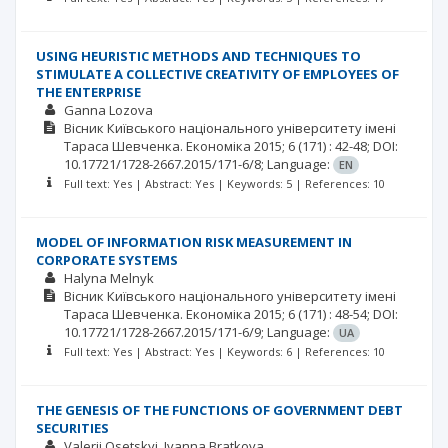
USING HEURISTIC METHODS AND TECHNIQUES TO
STIMULATE A COLLECTIVE CREATIVITY OF EMPLOYEES OF
THE ENTERPRISE
Ganna Lozova
Вісник Київського національного університету імені
Тараса Шевченка. Економіка
2015; 6
(171)
: 42-48;
DOI:
10.17721/1728-2667.2015/171-6/8;
Language:
EN
Full text: Yes | Abstract: Yes | Keywords: 5 | References: 10
MODEL OF INFORMATION RISK MEASUREMENT IN
CORPORATE SYSTEMS
Halyna Melnyk
Вісник Київського національного університету імені
Тараса Шевченка. Економіка
2015; 6
(171)
: 48-54;
DOI:
10.17721/1728-2667.2015/171-6/9;
Language:
UA
Full text: Yes | Abstract: Yes | Keywords: 6 | References: 10
THE GENESIS OF THE FUNCTIONS OF GOVERNMENT DEBT
SECURITIES
Valerii Osetskyi
Ivanna Bratkova