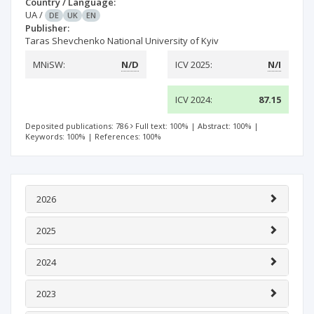
Country / Language:
UA
/
DE
UK
EN
Publisher:
Taras Shevchenko National University of Kyiv
MNiSW:
N/D
ICV 2025:
N/I
ICV 2024:
87.15
Deposited publications: 786
Full text: 100%
|
Abstract: 100%
|
Keywords: 100%
|
References: 100%
2026
2025
2024
2023