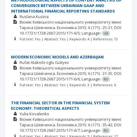
METHODOLOGICAL ASPECTS OF CONTENT ANALYSIS OF
CONVERGENCE BETWEEN UKRAINIAN GAAP AND
INTERNATIONAL FINANCIAL REPORTING STANDARDS
Ruslana Kuzina
Вісник Київського національного університету імені
Тараса Шевченка. Економіка
2015; 6
(171)
: 25-31;
DOI:
10.17721/1728-2667.2015/171-6/5;
Language:
UA
Full text: Yes | Abstract: Yes | Keywords: 4 | References: 13
MODERN ECONOMIC MODELS AND AZERBAIJAN
Rufat Atakishi oglu Guliyev
Вісник Київського національного університету імені
Тараса Шевченка. Економіка
2015; 6
(171)
: 31-35;
DOI:
10.17721/1728-2667.2015/171-6/6;
Language:
RU
Full text: Yes | Abstract: Yes | Keywords: 3 | References: 6
THE FINANCIAL SECTOR IN THE FINANCIAL SYSTEM
ECONOMY: THEORETICAL ASPECTS
Yulia Kovalenko
Вісник Київського національного університету імені
Тараса Шевченка. Економіка
2015; 6
(171)
: 35-42;
DOI:
10.17721/1728-2667.2015/171-6/7;
Language:
RU
Full text: Yes | Abstract: Yes | Keywords: 5 | References: 17